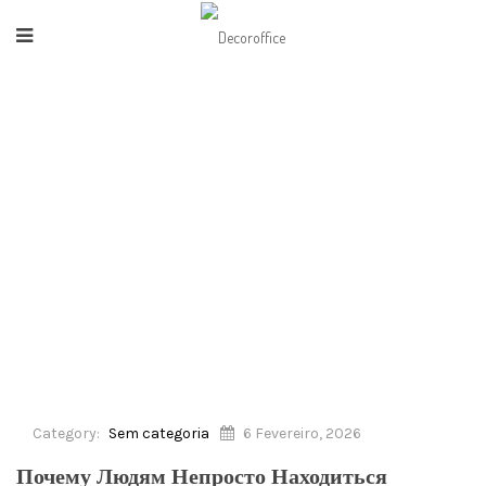
HOME
/
SEM CATEGORIA
/
ПОЧЕМУ ЛЮДЯМ НЕПРОСТО НАХОДИТЬСЯ
БЕЗРАЗЛИЧНЫМИ
Category:
Sem categoria
6 Fevereiro, 2026
Почему Людям Непросто Находиться