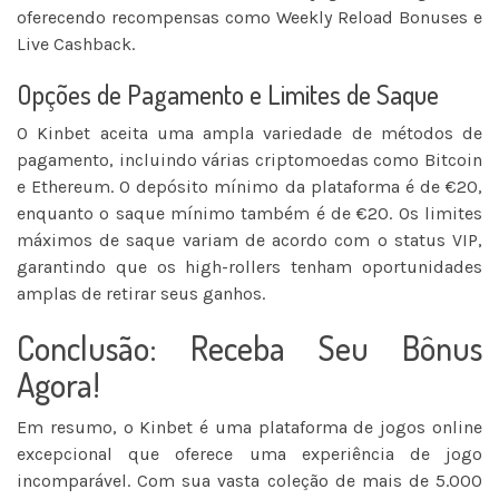
oferecendo recompensas como Weekly Reload Bonuses e
Live Cashback.
Opções de Pagamento e Limites de Saque
O Kinbet aceita uma ampla variedade de métodos de
pagamento, incluindo várias criptomoedas como Bitcoin
e Ethereum. O depósito mínimo da plataforma é de €20,
enquanto o saque mínimo também é de €20. Os limites
máximos de saque variam de acordo com o status VIP,
garantindo que os high-rollers tenham oportunidades
amplas de retirar seus ganhos.
Conclusão: Receba Seu Bônus
Agora!
Em resumo, o Kinbet é uma plataforma de jogos online
excepcional que oferece uma experiência de jogo
incomparável. Com sua vasta coleção de mais de 5.000