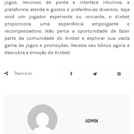
jogos, recursos de ponta e interface intuitiva, a
plataforma atende a gostos e preferências diversos. Seja
você um jogador experiente ou iniciante, o Kinbet
proporciona uma experiência empolgante e
recompensadora. Não perca a oportunidade de fazer
parte da comunidade do Kinbet e explorar sua vasta
gama de jogos e promoções. Receba seu bônus agora e
descubra a emoção do Kinbet!
Share it on:
ADMIN