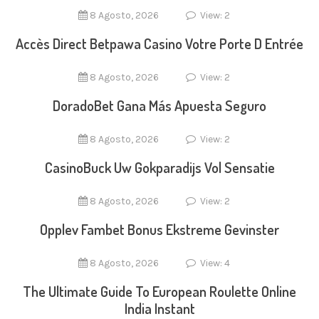
8 Agosto, 2026
View: 2
Accès Direct Betpawa Casino Votre Porte D Entrée
8 Agosto, 2026
View: 2
DoradoBet Gana Más Apuesta Seguro
8 Agosto, 2026
View: 2
CasinoBuck Uw Gokparadijs Vol Sensatie
8 Agosto, 2026
View: 2
Opplev Fambet Bonus Ekstreme Gevinster
8 Agosto, 2026
View: 4
The Ultimate Guide To European Roulette Online
India Instant