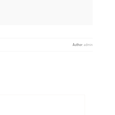
Author:
admin