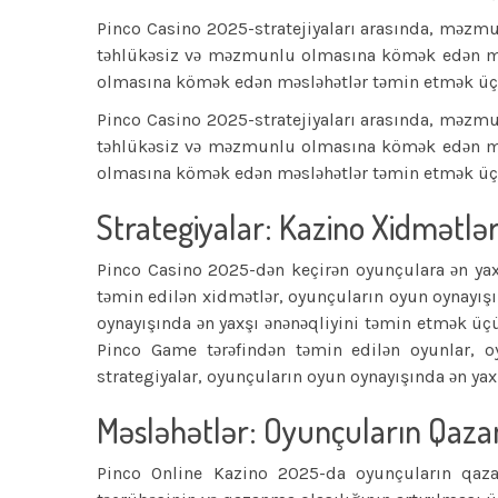
Pinco Casino 2025-stratejiyaları arasında, məzm
təhlükəsiz və məzmunlu olmasına kömək edən mə
olmasına kömək edən məsləhətlər təmin etmək üç
Pinco Casino 2025-stratejiyaları arasında, məzm
təhlükəsiz və məzmunlu olmasına kömək edən mə
olmasına kömək edən məsləhətlər təmin etmək üç
Strategiyalar: Kazino Xidmətlə
Pinco Casino 2025-dən keçirən oyunçulara ən yaxş
təmin edilən xidmətlər, oyunçuların oyun oynayışı
oynayışında ən yaxşı ənənəqliyini təmin etmək üç
Pinco Game tərəfindən təmin edilən oyunlar, oy
strategiyalar, oyunçuların oyun oynayışında ən ya
Məsləhətlər: Oyunçuların Qaza
Pinco Online Kazino 2025-da oyunçuların qaza