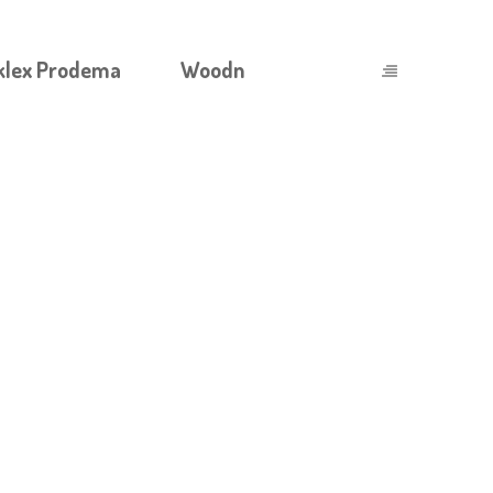
klex Prodema
Woodn
ИНКО КАЗИНО ОНЛАЙН.3163