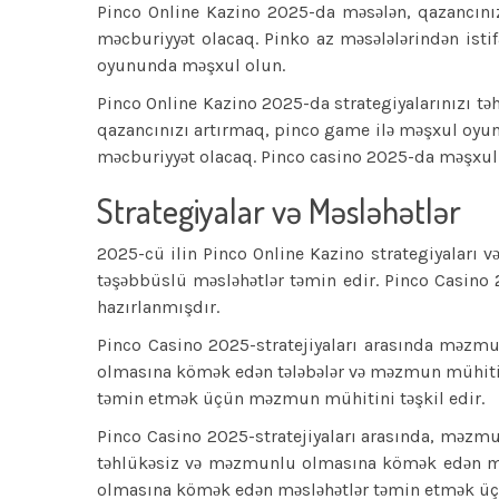
Pinco Online Kazino 2025-da məsələn, qazancın
məcburiyyət olacaq. Pinko az məsələlərindən istif
oyununda məşxul olun.
Pinco Online Kazino 2025-da strategiyalarınızı tə
qazancınızı artırmaq, pinco game ilə məşxul oyun
məcburiyyət olacaq. Pinco casino 2025-da məşxul 
Strategiyalar və Məsləhətlər
2025-cü ilin Pinco Online Kazino strategiyaları 
təşəbbüslü məsləhətlər təmin edir. Pinco Casino 
hazırlanmışdır.
Pinco Casino 2025-stratejiyaları arasında məzmu
olmasına kömək edən tələbələr və məzmun mühitin
təmin etmək üçün məzmun mühitini təşkil edir.
Pinco Casino 2025-stratejiyaları arasında, məzm
təhlükəsiz və məzmunlu olmasına kömək edən mə
olmasına kömək edən məsləhətlər təmin etmək üç