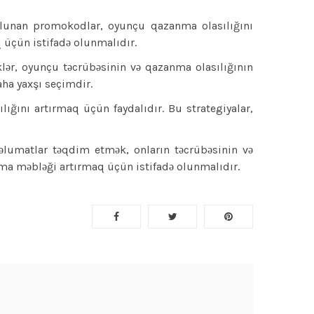
olunan promokodlar, oyunçu qazanma olasılığını
üçün istifadə olunmalıdır.
lər, oyunçu təcrübəsinin və qazanma olasılığının
aha yaxşı seçimdir.
ğını artırmaq üçün faydalıdır. Bu strategiyalar,
lumatlar təqdim etmək, onların təcrübəsinin və
nma məbləği artırmaq üçün istifadə olunmalıdır.