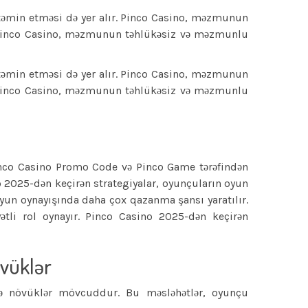
təmin etməsi də yer alır. Pinco Casino, məzmunun
 Pinco Casino, məzmunun təhlükəsiz və məzmunlu
təmin etməsi də yer alır. Pinco Casino, məzmunun
 Pinco Casino, məzmunun təhlükəsiz və məzmunlu
inco Casino Promo Code və Pinco Game tərəfindən
o 2025-dən keçirən strategiyalar, oyunçuların oyun
yun oynayışında daha çox qazanma şansı yaratılır.
ətli rol oynayır. Pinco Casino 2025-dən keçirən
övüklər
və növüklər mövcuddur. Bu məsləhətlər, oyunçu