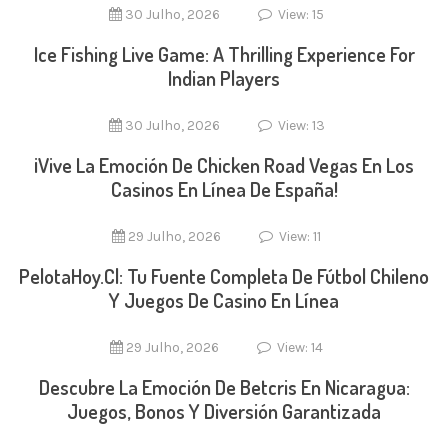
30 Julho, 2026
View: 15
Ice Fishing Live Game: A Thrilling Experience For
Indian Players
30 Julho, 2026
View: 13
¡Vive La Emoción De Chicken Road Vegas En Los
Casinos En Línea De España!
29 Julho, 2026
View: 11
PelotaHoy.cl: Tu Fuente Completa De Fútbol Chileno
Y Juegos De Casino En Línea
29 Julho, 2026
View: 14
Descubre La Emoción De Betcris En Nicaragua:
Juegos, Bonos Y Diversión Garantizada