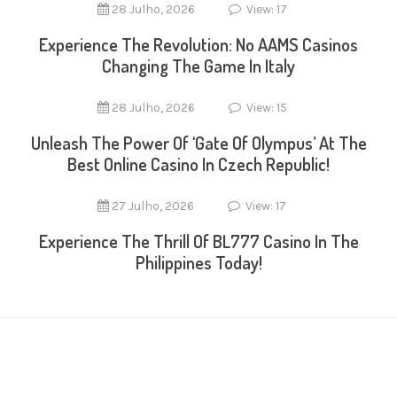
28 Julho, 2026
View: 17
Experience The Revolution: No AAMS Casinos
Changing The Game In Italy
28 Julho, 2026
View: 15
Unleash The Power Of ‘Gate Of Olympus’ At The
Best Online Casino In Czech Republic!
27 Julho, 2026
View: 17
Experience The Thrill Of BL777 Casino In The
Philippines Today!