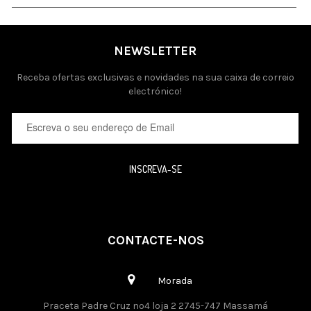
NEWSLETTER
Receba ofertas exclusivas e novidades na sua caixa de correio
electrónico!
INSCREVA-SE
CONTACTE-NOS
Morada
Praceta Padre Cruz nº4 loja 2 2745-747 Massamá