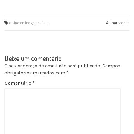
casino online game pin up
Author:
admin
Deixe um comentário
O seu endereço de email não será publicado.
Campos
obrigatórios marcados com
*
Comentário
*