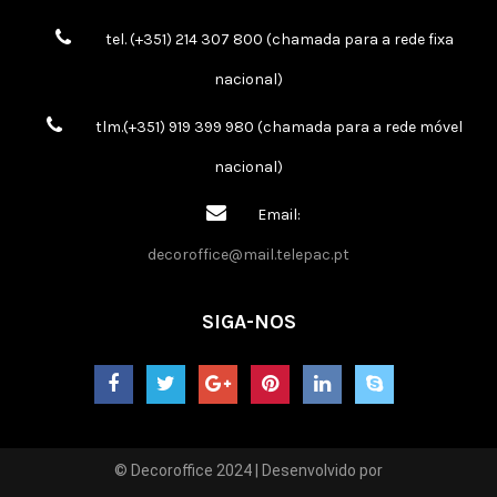
tel. (+351) 214 307 800 (chamada para a rede fixa
nacional)
tlm.(+351) 919 399 980 (chamada para a rede móvel
nacional)
Email:
decoroffice@mail.telepac.pt
SIGA-NOS
© Decoroffice 2024 | Desenvolvido por