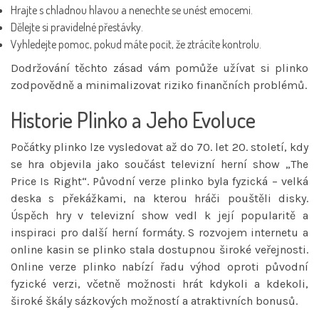
Hrajte s chladnou hlavou a nenechte se unést emocemi.
Dělejte si pravidelné přestávky.
Vyhledejte pomoc, pokud máte pocit, že ztrácíte kontrolu.
Dodržování těchto zásad vám pomůže užívat si plinko
zodpovědně a minimalizovat riziko finančních problémů.
Historie Plinko a Jeho Evoluce
Počátky plinko lze vysledovat až do 70. let 20. století, kdy
se hra objevila jako součást televizní herní show „The
Price Is Right“. Původní verze plinko byla fyzická – velká
deska s překážkami, na kterou hráči pouštěli disky.
Úspěch hry v televizní show vedl k její popularitě a
inspiraci pro další herní formáty. S rozvojem internetu a
online kasin se plinko stala dostupnou široké veřejnosti.
Online verze plinko nabízí řadu výhod oproti původní
fyzické verzi, včetně možnosti hrát kdykoli a kdekoli,
široké škály sázkových možností a atraktivních bonusů.