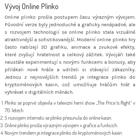
Vývoj Online Plinko
Online plinko prošla postupem času výrazným vývojem.
Původní verze byly jednoduché a graficky nenápadné, ale
s rozvojem technologií se online plinko stala vizuálně
atraktivnější a sofistikovanější. Moderní online plinko hry
často nabízejí 3D grafiku, animace a zvukové efekty,
které zvyšují hratelnost a celkový zážitek. Vývojáři také
neustále experimentují s novými funkcemi a bonusy, aby
přilákali nové hráče a udrželi si stávající zákazníky.
Jednou z nejnovějších trendů je integrace plinko do
kryptoměnových kasin, což umožňuje hráčům hrát a
vyhrávat v digitálních měnách.
Plinko se poprvé objevila v televizní herní show „The Price Is Right“ v
70. letech.
S rozvojem internetu se plinko přesunula do online kasin.
Online plinko prošla výrazným vývojem v grafice a funkcích.
Novým trendem je integrace plinko do kryptoměnových kasin.