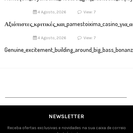
4 Agosto, 2026
View: 7
Αξιόπιστες_κριτικές_και_pamestoixima_casino_γι
4 Agosto, 2026
View: 7
Genuine_excitement_building_around_big_bass_bonanza_
NEWSLETTER
Receba ofertas exclusivas e novidades na sua caixa de correio