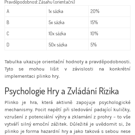
Pravděpodobnost Zásahu (orientační)
A
1x sázka
20%
B
5x sázka
15%
C
10x sázka
10%
D
50x sázka
5%
Tabulka ukazuje orientační hodnoty a pravděpodobnosti.
Tyto se mohou lišit v závislosti na konkrétní
implementaci plinko hry.
Psychologie Hry a Zvládání Rizika
Plinko je hra, která aktivně zapojuje psychologické
mechanismy. Pocit napětí při sledování padající kuličky,
vzrušení z potenciální výhry a zklamání z prohry – to vše
vytváří silný emoční zážitek. Důležité je uvědomit si, že
plinko je forma hazardní hry a jako taková s sebou nese