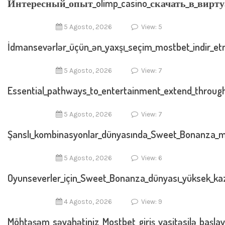
Интересный_опыт_olimp_casino_скачать_в_вирт
5 Agosto, 2026
View: 5
İdmansevərlər_üçün_ən_yaxşı_seçim_mostbet_indir_etm
5 Agosto, 2026
View: 7
Essential_pathways_to_entertainment_extend_through
5 Agosto, 2026
View: 7
Şanslı_kombinasyonlar_dünyasında_Sweet_Bonanza_
5 Agosto, 2026
View: 6
Oyunseverler_için_Sweet_Bonanza_dünyası_yüksek_kaza
4 Agosto, 2026
View: 9
Möhtəşəm_səyahətiniz_Mostbet_giriş_vasitəsilə_başla