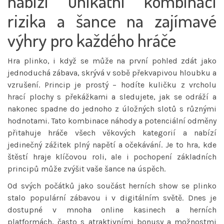
nabízí unikátní kombinaci
rizika a šance na zajímavé
výhry pro každého hráče
Hra
plinko
, i když se může na první pohled zdát jako
jednoduchá zábava, skrývá v sobě překvapivou hloubku a
vzrušení. Princip je prostý – hodíte kuličku z vrcholu
hrací plochy s překážkami a sledujete, jak se odráží a
nakonec spadne do jednoho z úložných slotů s různými
hodnotami. Tato kombinace náhody a potenciální odměny
přitahuje hráče všech věkových kategorií a nabízí
jedinečný zážitek plný napětí a očekávání. Je to hra, kde
štěstí hraje klíčovou roli, ale i pochopení základních
principů může zvýšit vaše šance na úspěch.
Od svých počátků jako součást herních show se plinko
stalo populární zábavou i v digitálním světě. Dnes je
dostupné v mnoha online kasinech a herních
platformách, často s atraktivními bonusy a možnostmi