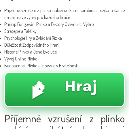
Příjemné vzrušení z plinko nabízí unikátní kombinaci rizika a šance
na zajímavé výhry pro každého hráče
Princip Fungování Plinko a Faktory Ovlivňující Výhru
Strategie a Taktiky
Psychologie Hry a Zvládání Rizika
Důležitost Zodpovědného Hraní
Historie Plinko a Jeho Evoluce
Vývoj Online Plinko
Budoucnost Plinko a Inovace v Hratelnosti
🔥 Hraj
▶️
Příjemné vzrušení z plinko