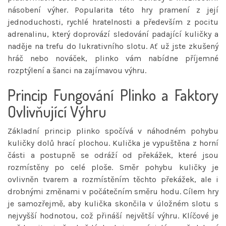
násobení výher. Popularita této hry pramení z její
jednoduchosti, rychlé hratelnosti a především z pocitu
adrenalinu, který doprovází sledování padající kuličky a
naděje na trefu do lukrativního slotu. Ať už jste zkušený
hráč nebo nováček, plinko vám nabídne příjemné
rozptýlení a šanci na zajímavou výhru.
Princip Fungování Plinko a Faktory
Ovlivňující Výhru
Základní princip plinko spočívá v náhodném pohybu
kuličky dolů hrací plochou. Kulička je vypuštěna z horní
části a postupně se odráží od překážek, které jsou
rozmístěny po celé ploše. Směr pohybu kuličky je
ovlivněn tvarem a rozmístěním těchto překážek, ale i
drobnými změnami v počátečním směru hodu. Cílem hry
je samozřejmě, aby kulička skončila v úložném slotu s
nejvyšší hodnotou, což přináší největší výhru. Klíčové je