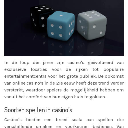
In de loop der jaren zijn casino’s geëvolueerd van
exclusieve locaties voor de rijken tot populaire
entertainmentcentra voor het grote publiek. De opkomst
van online casino’s in de 21e eeuw heeft deze trend verder
versterkt, waardoor spelers de mogelijkheid hebben om
vanuit het comfort van hun eigen huis te gokken.
Soorten spellen in casino’s
Casino’s bieden een breed scala aan spellen die
verschillende smaken en voorkeuren bedienen. Van