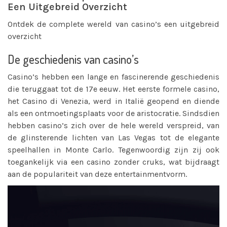
Een Uitgebreid Overzicht
Ontdek de complete wereld van casino’s een uitgebreid
overzicht
De geschiedenis van casino’s
Casino’s hebben een lange en fascinerende geschiedenis
die teruggaat tot de 17e eeuw. Het eerste formele casino,
het Casino di Venezia, werd in Italië geopend en diende
als een ontmoetingsplaats voor de aristocratie. Sindsdien
hebben casino’s zich over de hele wereld verspreid, van
de glinsterende lichten van Las Vegas tot de elegante
speelhallen in Monte Carlo. Tegenwoordig zijn zij ook
toegankelijk via een
casino zonder cruks
, wat bijdraagt
aan de populariteit van deze entertainmentvorm.