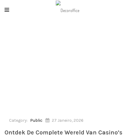
HOME
/
PUBLIC
/
ONTDEK DE COMPLETE WERELD VAN CASINO’S EEN
UITGEBREID OVERZICHT
Category:
Public
27 Janeiro, 2026
Ontdek De Complete Wereld Van Casino’s