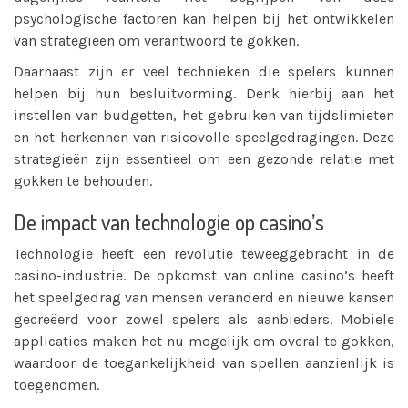
psychologische factoren kan helpen bij het ontwikkelen
van strategieën om verantwoord te gokken.
Daarnaast zijn er veel technieken die spelers kunnen
helpen bij hun besluitvorming. Denk hierbij aan het
instellen van budgetten, het gebruiken van tijdslimieten
en het herkennen van risicovolle speelgedragingen. Deze
strategieën zijn essentieel om een gezonde relatie met
gokken te behouden.
De impact van technologie op casino’s
Technologie heeft een revolutie teweeggebracht in de
casino-industrie. De opkomst van online casino’s heeft
het speelgedrag van mensen veranderd en nieuwe kansen
gecreëerd voor zowel spelers als aanbieders. Mobiele
applicaties maken het nu mogelijk om overal te gokken,
waardoor de toegankelijkheid van spellen aanzienlijk is
toegenomen.