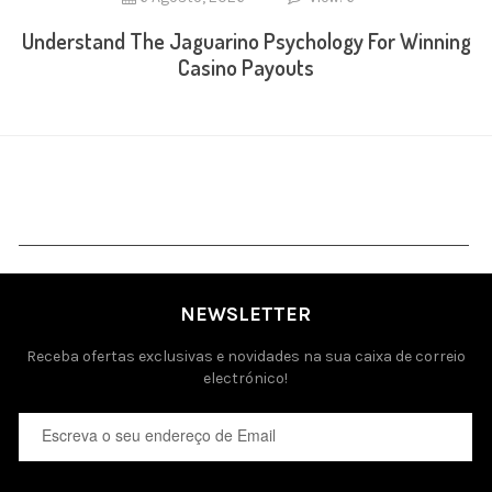
Understand The Jaguarino Psychology For Winning
Casino Payouts
NEWSLETTER
Receba ofertas exclusivas e novidades na sua caixa de correio
electrónico!