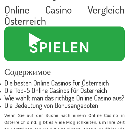
Online Casino Vergleich
Österreich
▶️
SPIELEN
Содержимое
Die besten Online Casinos für Österreich
Die Top-5 Online Casinos für Österreich
Wie wählt man das richtige Online Casino aus?
Die Bedeutung von Bonusangeboten
Wenn Sie auf der Suche nach einem Online Casino in
Österreich sind, gibt es viele Möglichkeiten, um Ihre Zeit