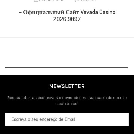
– Официальный Сайт Vavada Casino
2026.9097
NEWSLETTER
Receba ofertas exclusivas e novidades na sua caixa de correio
electrónico!