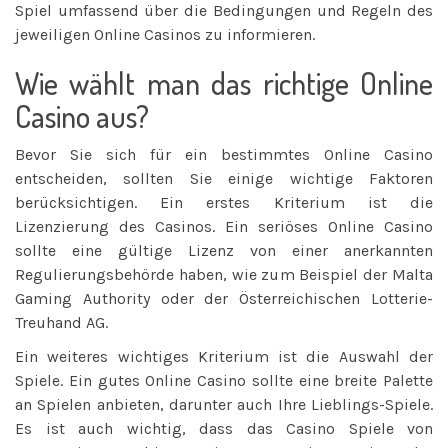
Spiel umfassend über die Bedingungen und Regeln des
jeweiligen Online Casinos zu informieren.
Wie wählt man das richtige Online
Casino aus?
Bevor Sie sich für ein bestimmtes Online Casino
entscheiden, sollten Sie einige wichtige Faktoren
berücksichtigen. Ein erstes Kriterium ist die
Lizenzierung des Casinos. Ein seriöses Online Casino
sollte eine gültige Lizenz von einer anerkannten
Regulierungsbehörde haben, wie zum Beispiel der Malta
Gaming Authority oder der Österreichischen Lotterie-
Treuhand AG.
Ein weiteres wichtiges Kriterium ist die Auswahl der
Spiele. Ein gutes Online Casino sollte eine breite Palette
an Spielen anbieten, darunter auch Ihre Lieblings-Spiele.
Es ist auch wichtig, dass das Casino Spiele von