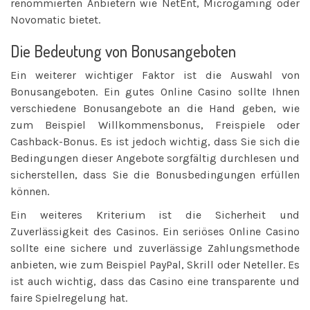
renommierten Anbietern wie NetEnt, Microgaming oder
Novomatic bietet.
Die Bedeutung von Bonusangeboten
Ein weiterer wichtiger Faktor ist die Auswahl von
Bonusangeboten. Ein gutes Online Casino sollte Ihnen
verschiedene Bonusangebote an die Hand geben, wie
zum Beispiel Willkommensbonus, Freispiele oder
Cashback-Bonus. Es ist jedoch wichtig, dass Sie sich die
Bedingungen dieser Angebote sorgfältig durchlesen und
sicherstellen, dass Sie die Bonusbedingungen erfüllen
können.
Ein weiteres Kriterium ist die Sicherheit und
Zuverlässigkeit des Casinos. Ein seriöses Online Casino
sollte eine sichere und zuverlässige Zahlungsmethode
anbieten, wie zum Beispiel PayPal, Skrill oder Neteller. Es
ist auch wichtig, dass das Casino eine transparente und
faire Spielregelung hat.