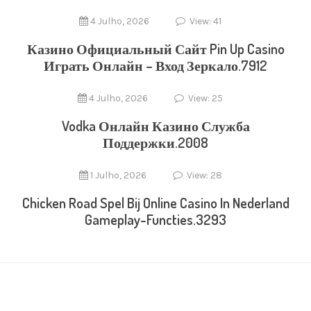
4 Julho, 2026
View: 41
Казино Официальный Сайт Pin Up Casino
Играть Онлайн – Вход Зеркало.7912
4 Julho, 2026
View: 25
Vodka Онлайн Казино Служба
Поддержки.2008
1 Julho, 2026
View: 28
Chicken Road Spel Bij Online Casino In Nederland
Gameplay-Functies.3293