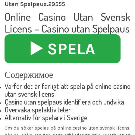
Utan Spelpaus.29555
Online Casino Utan Svensk
Licens – Casino utan Spelpaus
▶️ SPELA
Содержимое
Varför det är farligt att spela på online casino
utan svensk licens
Casino utan spelpaus identifiera och undvika
Övervaka spelaktiviteter
Alternativ för spelare i Sverige
Om du söker spelas på online casino utan svensk licens,