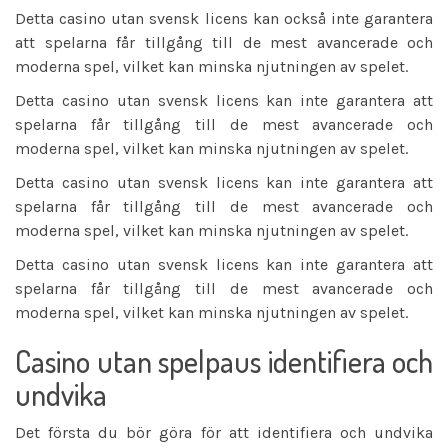
Detta casino utan svensk licens kan också inte garantera
att spelarna får tillgång till de mest avancerade och
moderna spel, vilket kan minska njutningen av spelet.
Detta casino utan svensk licens kan inte garantera att
spelarna får tillgång till de mest avancerade och
moderna spel, vilket kan minska njutningen av spelet.
Detta casino utan svensk licens kan inte garantera att
spelarna får tillgång till de mest avancerade och
moderna spel, vilket kan minska njutningen av spelet.
Detta casino utan svensk licens kan inte garantera att
spelarna får tillgång till de mest avancerade och
moderna spel, vilket kan minska njutningen av spelet.
Casino utan spelpaus identifiera och
undvika
Det första du bör göra för att identifiera och undvika