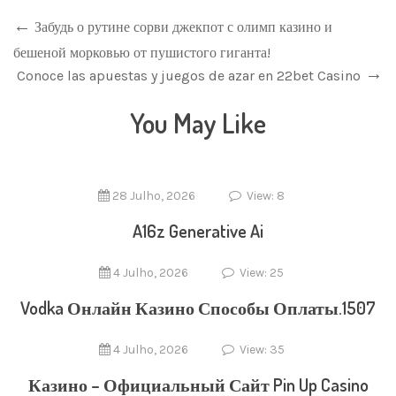
Забудь о рутине сорви джекпот с олимп казино и
бешеной морковью от пушистого гиганта!
Conoce las apuestas y juegos de azar en 22bet Casino
You May Like
28 Julho, 2026
View: 8
A16z Generative Ai
4 Julho, 2026
View: 25
Vodka Онлайн Казино Способы Оплаты.1507
4 Julho, 2026
View: 35
Казино – Официальный Сайт Pin Up Casino