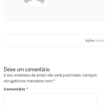
Author:
admin
Deixe um comentário
O seu endereço de email não será publicado.
Campos
obrigatórios marcados com
*
Comentário
*