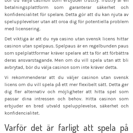
bör du välja casinon som erbjuder trustly. Trustly är en
betalningsplattform som garanterar säkerhet och
konfidencialitet för spelare. Detta gör att du kan njuta av
spelupplevelser utan att oroa dig för potentiella problem
med licensering.
Det viktiga är att du
nya casino utan svensk licens
hittar
casinon utan spelpaus. Spelpaus är en regelbunden paus
som spelplattformar kräver spelare att ta för att förbättra
deras ansvarstagande. Men om du vill spela utan att bli
avbrytad, bör du välja casinon som inte kräver detta.
Vi rekommenderar att du väljer casinon utan svensk
licens om du vill spela på ett mer flexibelt sätt. Detta ger
dig fler alternativ och möjligheter att hitta spel som
passar dina intressen och behov. Hitta casinon som
erbjuder en bred utvald spelupplevelse, säkerhet och
konfidencialitet.
Varför det är farligt att spela på