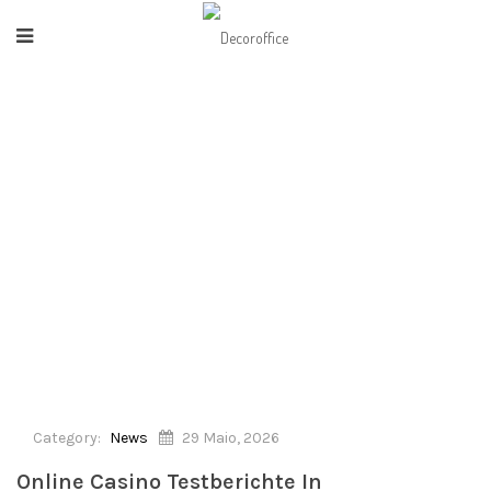
HOME
/
NEWS
/
ONLINE CASINO TESTBERICHTE IN STERREICH.2536
Category:
News
29 Maio, 2026
Online Casino Testberichte In