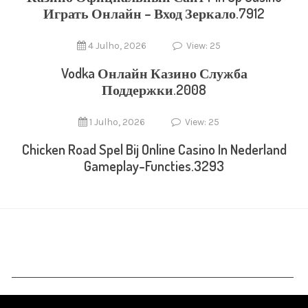
Играть Онлайн – Вход Зеркало.7912
4 Julho, 2026
View: 25
Vodka Онлайн Казино Служба
Поддержки.2008
1 Julho, 2026
View: 25
Chicken Road Spel Bij Online Casino In Nederland
Gameplay-Functies.3293