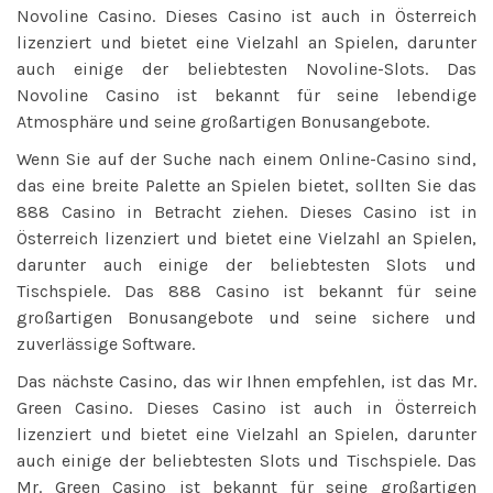
Novoline Casino. Dieses Casino ist auch in Österreich
lizenziert und bietet eine Vielzahl an Spielen, darunter
auch einige der beliebtesten Novoline-Slots. Das
Novoline Casino ist bekannt für seine lebendige
Atmosphäre und seine großartigen Bonusangebote.
Wenn Sie auf der Suche nach einem Online-Casino sind,
das eine breite Palette an Spielen bietet, sollten Sie das
888 Casino in Betracht ziehen. Dieses Casino ist in
Österreich lizenziert und bietet eine Vielzahl an Spielen,
darunter auch einige der beliebtesten Slots und
Tischspiele. Das 888 Casino ist bekannt für seine
großartigen Bonusangebote und seine sichere und
zuverlässige Software.
Das nächste Casino, das wir Ihnen empfehlen, ist das Mr.
Green Casino. Dieses Casino ist auch in Österreich
lizenziert und bietet eine Vielzahl an Spielen, darunter
auch einige der beliebtesten Slots und Tischspiele. Das
Mr. Green Casino ist bekannt für seine großartigen