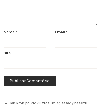
Nome
*
Email
*
Site
Jak krok po kroku zrozumieć zasady hazardu