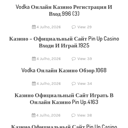
Vodka Онлайн Казино Регистрация И
Вход.996 (3)
4 Julho, 2026
View: 29
Казино – Официальный Сайт Pin Up Casino
Входи И Играй.1925
4 Julho, 2026
View: 39
Vodka Онлайн Казино Обзор.1068
4 Julho, 2026
View: 34
Казино Официальный Сайт Играть В
Онлайн Казино Pin Up.4163
4 Julho, 2026
View: 38
Казино Официальный Сайт Pin Up Casino