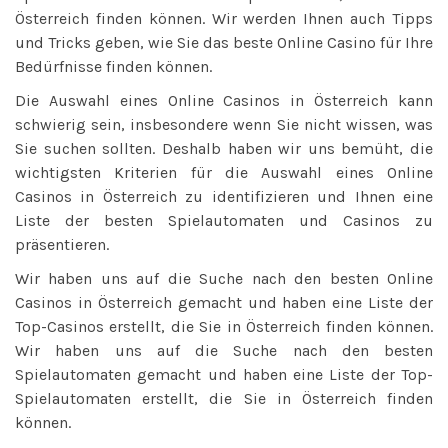
Österreich finden können. Wir werden Ihnen auch Tipps
und Tricks geben, wie Sie das beste Online Casino für Ihre
Bedürfnisse finden können.
Die Auswahl eines Online Casinos in Österreich kann
schwierig sein, insbesondere wenn Sie nicht wissen, was
Sie suchen sollten. Deshalb haben wir uns bemüht, die
wichtigsten Kriterien für die Auswahl eines Online
Casinos in Österreich zu identifizieren und Ihnen eine
Liste der besten Spielautomaten und Casinos zu
präsentieren.
Wir haben uns auf die Suche nach den besten Online
Casinos in Österreich gemacht und haben eine Liste der
Top-Casinos erstellt, die Sie in Österreich finden können.
Wir haben uns auf die Suche nach den besten
Spielautomaten gemacht und haben eine Liste der Top-
Spielautomaten erstellt, die Sie in Österreich finden
können.