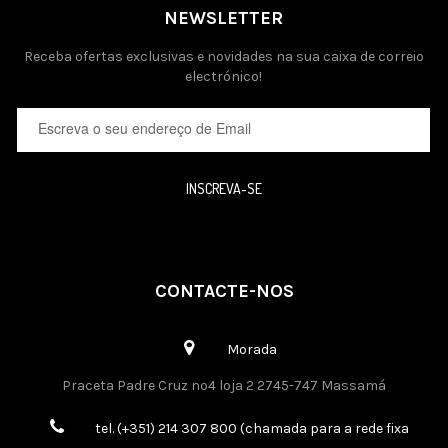
NEWSLETTER
Receba ofertas exclusivas e novidades na sua caixa de correio
electrónico!
INSCREVA-SE
CONTACTE-NOS
Morada
Praceta Padre Cruz nº4 loja 2 2745-747 Massamá
tel. (+351) 214 307 800 (chamada para a rede fixa