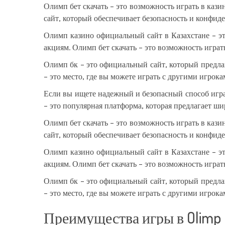
Олимп бет скачать – это возможность играть в каз
сайт, который обеспечивает безопасность и конфид
Олимп казино официальный сайт в Казахстане – это
акциям. Олимп бет скачать – это возможность игра
Олимп бк – это официальный сайт, который предла
– это место, где вы можете играть с другими игрока
Если вы ищете надежный и безопасный способ игра
– это популярная платформа, которая предлагает ши
Олимп бет скачать – это возможность играть в каз
сайт, который обеспечивает безопасность и конфид
Олимп казино официальный сайт в Казахстане – это
акциям. Олимп бет скачать – это возможность игра
Олимп бк – это официальный сайт, который предла
– это место, где вы можете играть с другими игрока
Преимущества игры в Olimp 