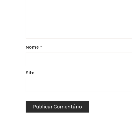
Nome
*
Site