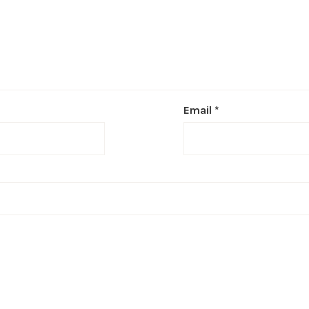
Email
*