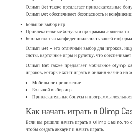
Олимп Bet также предлагает привлекательные бону
Олимп Bet обеспечивает безопасность и конфиден
Большой выбор игр
Привлекательные бонусы и программы лояльности
Безопасность и конфиденциальность вашей информ
Олимп Bet – это отличный выбор для игроков, ищ
слоты, карточные игры и рулетку, что обеспечивае
Олимп Bet также предлагает мобильное
olymp ca
игроков, которые хотят играть в онлайн-казино на х
Мобильное приложение
Большой выбор игр
Привлекательные бонусы и программы лояльнос
Как начать играть в Olimp Ca
Если вы решили начать играть в Olimp Casino, то 
чтобы создать аккаунт и начать играть.