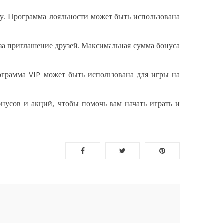
ру. Программа лояльности может быть использована
за приглашение друзей. Максимальная сумма бонуса
ограмма VIP может быть использована для игры на
нусов и акций, чтобы помочь вам начать играть и