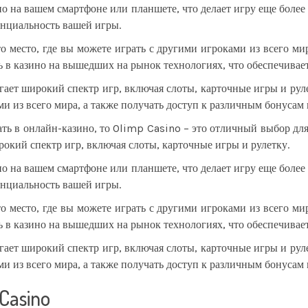
ино на вашем смартфоне или планшете, что делает игру еще боле
енциальность вашей игры.
 место, где вы можете играть с другими игроками из всего ми
ть в казино на вышедших на рынок технологиях, что обеспечива
гает широкий спектр игр, включая слоты, карточные игры и рул
ми из всего мира, а также получать доступ к различным бонусам 
ть в онлайн-казино, то Olimp Casino – это отличный выбор для
рокий спектр игр, включая слоты, карточные игры и рулетку.
ино на вашем смартфоне или планшете, что делает игру еще боле
енциальность вашей игры.
 место, где вы можете играть с другими игроками из всего ми
ть в казино на вышедших на рынок технологиях, что обеспечива
гает широкий спектр игр, включая слоты, карточные игры и рул
ми из всего мира, а также получать доступ к различным бонусам 
Casino