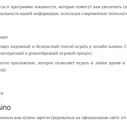
сы и программы лояльности, которые помогут вам увеличить св
циальность вашей информации, используя современные техноло
ации
ущих надежный и безопасный способ играть в онлайн-казино. О
т интересный и разнообразный игровой процесс.
sino
приложение, которое позволяет играть в любое время и
оду.
ти
sino
сначала вам нужно зарегистрироваться на официальном сайте oli