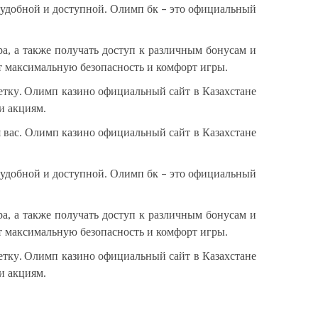
е удобной и доступной. Олимп бк – это официальный
ра, а также получать доступ к различным бонусам и
ет максимальную безопасность и комфорт игры.
етку. Олимп казино официальный сайт в Казахстане
и акциям.
 вас. Олимп казино официальный сайт в Казахстане
е удобной и доступной. Олимп бк – это официальный
ра, а также получать доступ к различным бонусам и
ет максимальную безопасность и комфорт игры.
етку. Олимп казино официальный сайт в Казахстане
и акциям.