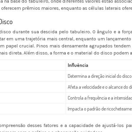
 na base do tabuleiro, onde diferentes valores estão associa
s oferecem prêmios maiores, enquanto as células laterais o
Disco
o disco durante sua descida pelo tabuleiro. O ângulo e a for
ar em uma trajetória mais central, enquanto um lançamento lat
 papel crucial. Pinos mais densamente agrupados tendem a
is direta. Além disso, a forma e o material do disco podem
Influência
Determina a direção inicial do disco
Afeta a velocidade e o alcance do d
Controla a frequência e a intensida
Impacta o padrão de ricocheteame
ompreensão desses fatores e a capacidade de ajustá-los par