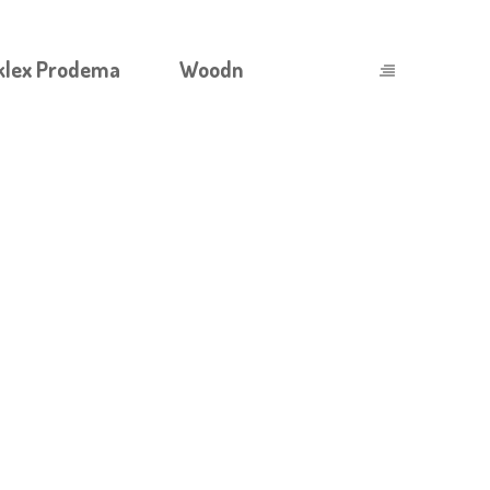
klex Prodema
Woodn
AS_E_A_EMOÇÃO_DE_TESTAR_A_SO