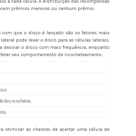
dos a cada célula. A distribuição das recompensas
ferecem prêmios menores ou nenhum prêmio.
ça com que o disco é lançado são os fatores mais
eral pode levar o disco para as células laterais.
 desviar o disco com mais frequência, enquanto
 afetar seu comportamento de ricocheteamento.
.
isco.
de dos ricochetes.
nto.
a otimizar as chances de acertar uma célula de