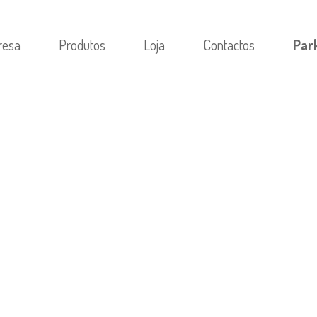
resa
Produtos
Loja
Contactos
Par
ÁVEL_PERCURSO_COM_PLINKO_OFERECE_CHANCES_ÚNIC