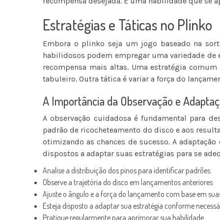
recompensa desejada. É uma habilidade que se ap
Estratégias e Táticas no Plinko
Embora o plinko seja um jogo baseado na sort
habilidosos podem empregar uma variedade de estr
recompensa mais altas. Uma estratégia comum é
tabuleiro. Outra tática é variar a força do lançame
A Importância da Observação e Adapta
A observação cuidadosa é fundamental para dese
padrão de ricocheteamento do disco e aos resulta
otimizando as chances de sucesso. A adaptação 
dispostos a adaptar suas estratégias para se ade
Analise a distribuição dos pinos para identificar padrões.
Observe a trajetória do disco em lançamentos anteriores.
Ajuste o ângulo e a força do lançamento com base em sua
Esteja disposto a adaptar sua estratégia conforme necessá
Pratique regularmente para aprimorar sua habilidade.