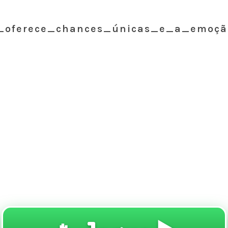
o_oferece_chances_únicas_e_a_emoçã