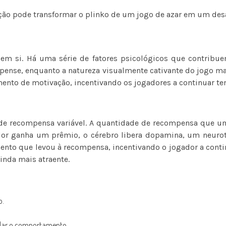
ão pode transformar o plinko de um jogo de azar em um desaf
em si. Há uma série de fatores psicológicos que contribue
spense, enquanto a natureza visualmente cativante do jogo m
ento de motivação, incentivando os jogadores a continuar te
e recompensa variável. A quantidade de recompensa que um 
or ganha um prêmio, o cérebro libera dopamina, um neurot
ento que levou à recompensa, incentivando o jogador a conti
inda mais atraente.
o.
olar o comportamento.