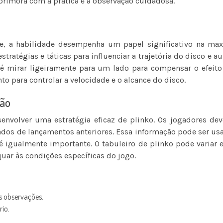
rimora com a prática e a observação cuidadosa.
e, a habilidade desempenha um papel significativo na max
atégias e táticas para influenciar a trajetória do disco e a
 mirar ligeiramente para um lado para compensar o efeito d
nto para controlar a velocidade e o alcance do disco.
ção
nvolver uma estratégia eficaz de plinko. Os jogadores dev
dos de lançamentos anteriores. Essa informação pode ser usa
é igualmente importante. O tabuleiro de plinko pode variar 
quar às condições específicas do jogo.
s observações.
rio.