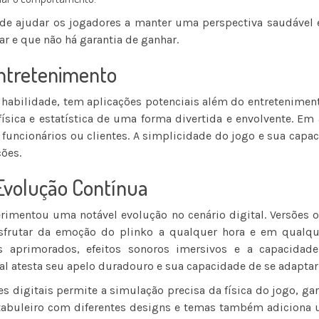
ode ajudar os jogadores a manter uma perspectiva saudável 
r e que não há garantia de ganhar.
Entretenimento
e habilidade, tem aplicações potenciais além do entretenimen
física e estatística de uma forma divertida e envolvente. E
a funcionários ou clientes. A simplicidade do jogo e sua cap
ções.
 Evolução Contínua
erimentou uma notável evolução no cenário digital. Versões 
sfrutar da emoção do plinko a qualquer hora e em qualque
os aprimorados, efeitos sonoros imersivos e a capacidad
l atesta seu apelo duradouro e sua capacidade de se adaptar 
s digitais permite a simulação precisa da física do jogo, ga
o tabuleiro com diferentes designs e temas também adiciona