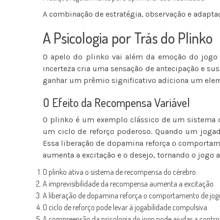
A combinação de estratégia, observação e adaptaç
A Psicologia por Trás do Plinko
O apelo do plinko vai além da emoção do jogo 
incerteza cria uma sensação de antecipação e su
ganhar um prêmio significativo adiciona um elem
O Efeito da Recompensa Variável
O plinko é um exemplo clássico de um sistema d
um ciclo de reforço poderoso. Quando um jogad
Essa liberação de dopamina reforça o comportam
aumenta a excitação e o desejo, tornando o jogo a
O plinko ativa o sistema de recompensa do cérebro.
A imprevisibilidade da recompensa aumenta a excitação.
A liberação de dopamina reforça o comportamento de jog
O ciclo de reforço pode levar à jogabilidade compulsiva.
A compreensão da psicologia do jogo pode ajudar a contr