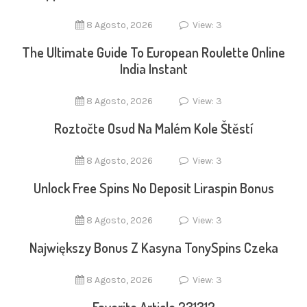
8 Agosto, 2026
View: 3
The Ultimate Guide To European Roulette Online
India Instant
8 Agosto, 2026
View: 3
Roztočte Osud Na Malém Kole Štěstí
8 Agosto, 2026
View: 3
Unlock Free Spins No Deposit Liraspin Bonus
8 Agosto, 2026
View: 3
Największy Bonus Z Kasyna TonySpins Czeka
8 Agosto, 2026
View: 3