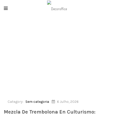
HOME
/
SEM CATEGORIA
/
MEZCLA DE TREMBOLONA EN CULTURISMO:
BENEFICIOS Y PRECAUCIONES
Category:
Sem categoria
6 Julho, 2026
Mezcla De Trembolona En Culturismo: