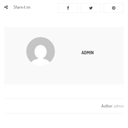
Share it on:
ADMIN
Author:
admin