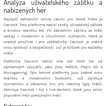
Analýza uživatelského zážitku a
nabízených her
Nejlepší zahraniční online casino pro české hráče je
CasinoX. Toto platforma nabízí skvělý uživatelský zážitek
a širokou nabídku her. Při základním zážitku se hráči
setkají s moderním a intuitivním rozhraním, které je
snadné používat i pro začátečníky. CasinoX je známé
svou rychlostí a bezpečností, což je klíčové pro každého
hráče.
Platforma CasinoX nabízí více než 1000 her od
významných vývojářů, jako jsou NetEnt, Play’n GO a
Microgaming. Tyto herové platformy jsou známé svou
kvalitou a inovativními funkcemi, což zajišťuje
rozmanitou a zábavnou hru pro všechny typy hráčů.
Zahrnuje CasinoX i hry s live-deckem, které jsou velmi
populární mezi pokojovými hráči.
Nabízené hry