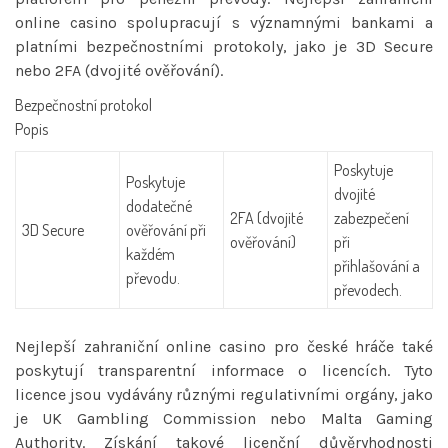
online casino spolupracují s významnými bankami a
platními bezpečnostními protokoly, jako je 3D Secure
nebo 2FA (dvojité ověřování).
Bezpečnostní protokol
Popis
Poskytuje
Poskytuje
dvojité
dodatečné
2FA (dvojité
zabezpečení
3D Secure
ověřování při
ověřování)
při
každém
přihlašování a
převodu.
převodech.
Nejlepší zahraniční online casino pro české hráče také
poskytují transparentní informace o licencích. Tyto
licence jsou vydávány různými regulativními orgány, jako
je UK Gambling Commission nebo Malta Gaming
Authority. Získání takové licenční důvěryhodnosti