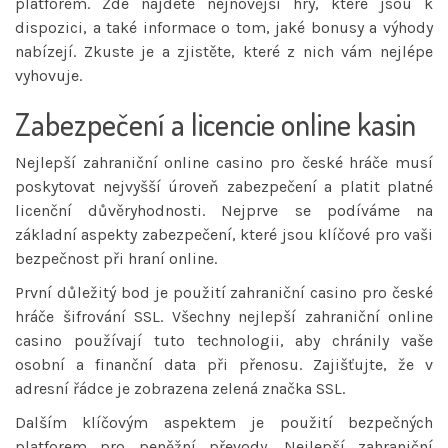
platforem. Zde najdete nejnovější hry, které jsou k
dispozici, a také informace o tom, jaké bonusy a výhody
nabízejí. Zkuste je a zjistěte, které z nich vám nejlépe
vyhovuje.
Zabezpečení a licencie online kasin
Nejlepší zahraniční online casino pro české hráče musí
poskytovat nejvyšší úroveň zabezpečení a platit platné
licenční důvěryhodnosti. Nejprve se podíváme na
základní aspekty zabezpečení, které jsou klíčové pro vaši
bezpečnost při hraní online.
První důležitý bod je použití
zahraniční casino pro české
hráče
šifrování SSL. Všechny nejlepší zahraniční online
casino používají tuto technologii, aby chránily vaše
osobní a finanční data při přenosu. Zajišťujte, že v
adresní řádce je zobrazena zelená značka SSL.
Dalším klíčovým aspektem je použití bezpečných
platforem pro peněžní převody. Nejlepší zahraniční