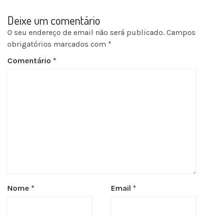
Deixe um comentário
O seu endereço de email não será publicado.
Campos
obrigatórios marcados com
*
Comentário
*
Nome
*
Email
*