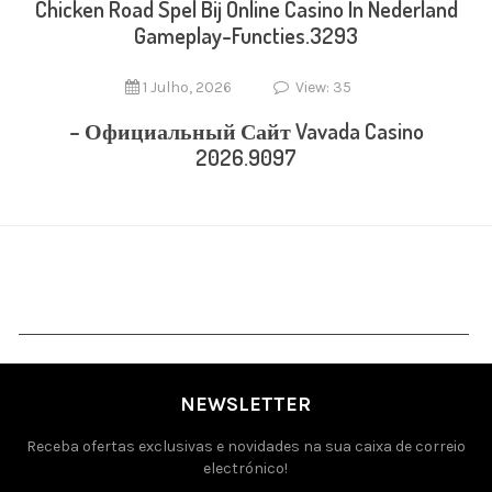
Chicken Road Spel Bij Online Casino In Nederland
Gameplay-Functies.3293
1 Julho, 2026
View: 35
– Официальный Сайт Vavada Casino
2026.9097
NEWSLETTER
Receba ofertas exclusivas e novidades na sua caixa de correio
electrónico!