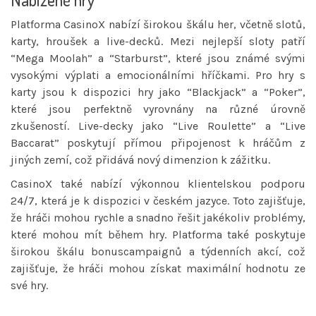
Platforma CasinoX nabízí širokou škálu her, včetně slotů,
karty, hroušek a live-decků. Mezi nejlepší sloty patří
“Mega Moolah” a “Starburst”, které jsou známé svými
vysokými výplati a emocionálními hříčkami. Pro hry s
karty jsou k dispozici hry jako “Blackjack” a “Poker”,
které jsou perfektně vyrovnány na různé úrovně
zkušeností. Live-decky jako “Live Roulette” a “Live
Baccarat” poskytují přímou připojenost k hráčům z
jiných zemí, což přidává nový dimenzion k zážitku.
CasinoX také nabízí výkonnou klientelskou podporu
24/7, která je k dispozici v českém jazyce. Toto zajišťuje,
že hráči mohou rychle a snadno řešit jakékoliv problémy,
které mohou mít během hry. Platforma také poskytuje
širokou škálu bonuscampaignů a týdenních akcí, což
zajišťuje, že hráči mohou získat maximální hodnotu ze
své hry.