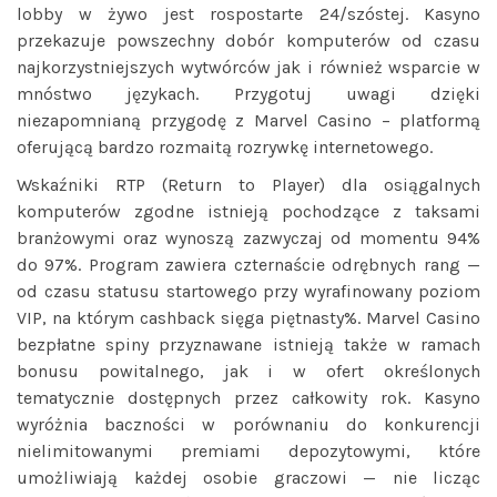
lobby w żywo jest rospostarte 24/szóstej. Kasyno
przekazuje powszechny dobór komputerów od czasu
najkorzystniejszych wytwórców jak i również wsparcie w
mnóstwo językach. Przygotuj uwagi dzięki
niezapomnianą przygodę z Marvel Casino – platformą
oferującą bardzo rozmaitą rozrywkę internetowego.
Wskaźniki RTP (Return to Player) dla osiągalnych
komputerów zgodne istnieją pochodzące z taksami
branżowymi oraz wynoszą zazwyczaj od momentu 94%
do 97%. Program zawiera czternaście odrębnych rang —
od czasu statusu startowego przy wyrafinowany poziom
VIP, na którym cashback sięga piętnasty%. Marvel Casino
bezpłatne spiny przyznawane istnieją także w ramach
bonusu powitalnego, jak i w ofert określonych
tematycznie dostępnych przez całkowity rok. Kasyno
wyróżnia baczności w porównaniu do konkurencji
nielimitowanymi premiami depozytowymi, które
umożliwiają każdej osobie graczowi — nie licząc