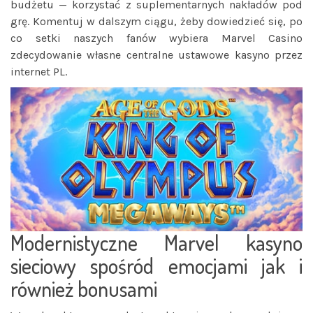
budżetu — korzystać z suplementarnych nakładów pod
grę. Komentuj w dalszym ciągu, żeby dowiedzieć się, po
co setki naszych fanów wybiera Marvel Casino
zdecydowanie własne centralne ustawowe kasyno przez
internet PL.
Modernistyczne Marvel kasyno
sieciowy spośród emocjami jak i
również bonusami