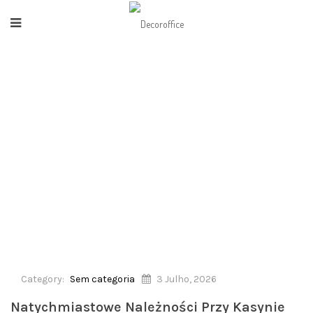
HOME
/
SEM CATEGORIA
/
NATYCHMIASTOWE NALEŻNOŚCI PRZY KASYNIE
PRZEZ INTERNET
Category:
Sem categoria
3 Julho, 2026
Natychmiastowe Należności Przy Kasynie