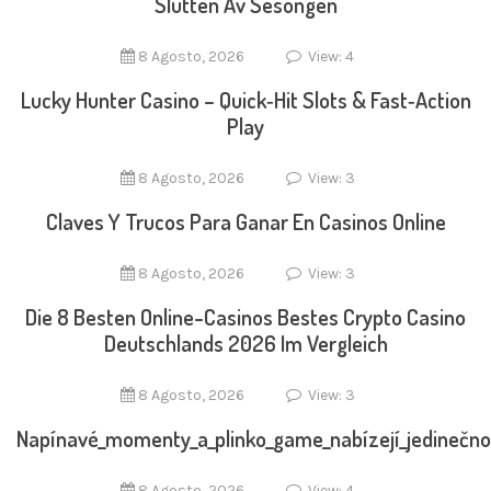
Slutten Av Sesongen
8 Agosto, 2026
View: 4
Lucky Hunter Casino – Quick‑Hit Slots & Fast‑Action
Play
8 Agosto, 2026
View: 3
Claves Y Trucos Para Ganar En Casinos Online
8 Agosto, 2026
View: 3
Die 8 Besten Online-Casinos Bestes Crypto Casino
Deutschlands 2026 Im Vergleich
8 Agosto, 2026
View: 3
Napínavé_momenty_a_plinko_game_nabízejí_jedinečno
8 Agosto, 2026
View: 4