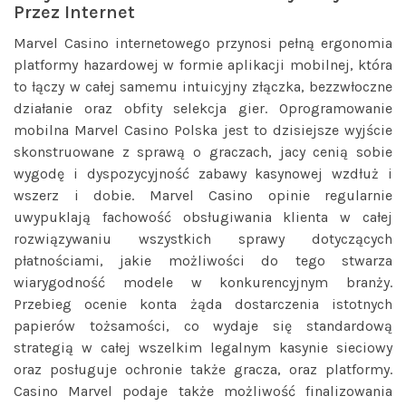
Przez Internet
Marvel Casino internetowego przynosi pełną ergonomia
platformy hazardowej w formie aplikacji mobilnej, która
to łączy w całej samemu intuicyjny złączka, bezzwłoczne
działanie oraz obfity selekcja gier. Oprogramowanie
mobilna Marvel Casino Polska jest to dzisiejsze wyjście
skonstruowane z sprawą o graczach, jacy cenią sobie
wygodę i dyspozycyjność zabawy kasynowej wzdłuż i
wszerz i dobie.
Marvel Casino opinie regularnie
uwypuklają fachowość obsługiwania klienta w całej
rozwiązywaniu wszystkich sprawy dotyczących
płatnościami, jakie możliwości do tego stwarza
wiarygodność modele w konkurencyjnym branży.
Przebieg ocenie konta żąda dostarczenia istotnych
papierów tożsamości, co wydaje się standardową
strategią w całej wszelkim legalnym kasynie sieciowy
oraz posługuje ochronie także gracza, oraz platformy.
Casino Marvel podaje także możliwość finalizowania