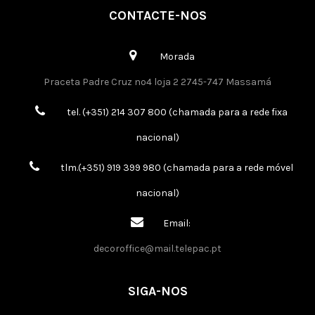
CONTACTE-NOS
Morada
Praceta Padre Cruz nº4 loja 2 2745-747 Massamá
tel. (+351) 214 307 800 (chamada para a rede fixa
nacional)
tlm.(+351) 919 399 980 (chamada para a rede móvel
nacional)
Email:
decoroffice@mail.telepac.pt
SIGA-NOS