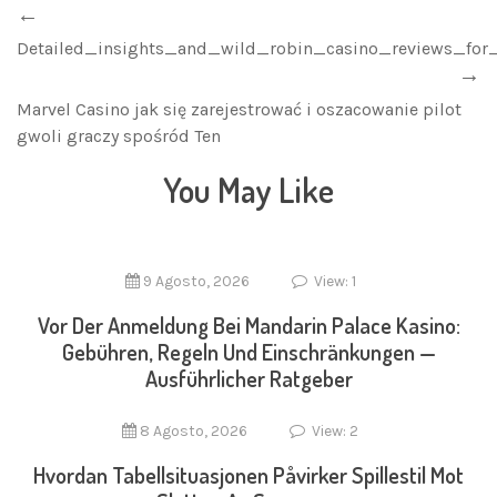
Detailed_insights_and_wild_robin_casino_reviews_for_
Marvel Casino jak się zarejestrować i oszacowanie pilot
gwoli graczy spośród Ten
You May Like
9 Agosto, 2026
View: 1
Vor Der Anmeldung Bei Mandarin Palace Kasino:
Gebühren, Regeln Und Einschränkungen —
Ausführlicher Ratgeber
8 Agosto, 2026
View: 2
Hvordan Tabellsituasjonen Påvirker Spillestil Mot