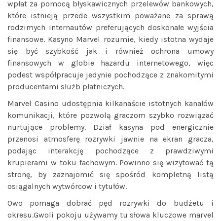
wpłat za pomocą błyskawicznych przelewów bankowych,
które istnieją przede wszystkim poważane za sprawą
rodzimych internautów preferujących doskonałe wyjścia
finansowe. Kasyno Marvel rozumie, kiedy istotna wydaje
się być szybkość jak i również ochrona umowy
finansowych w globie hazardu internetowego, więc
podest współpracuje jedynie pochodzące z znakomitymi
producentami służb płatniczych.
Marvel Casino udostępnia kilkanaście istotnych kanałów
komunikacji, które pozwolą graczom szybko rozwiązać
nurtujące problemy. Dział kasyna pod energicznie
przenosi atmosferę rozrywki jawnie na ekran gracza,
podając interakcję pochodzące z prawdziwymi
krupierami w toku fachowym. Powinno się wizytować tą
stronę, by zaznajomić się spośród kompletną listą
osiągalnych wytwórcow i tytułów.
Owo pomaga dobrać pęd rozrywki do budżetu i
okresu.Gwoli pokoju używamy tu słowa kluczowe marvel