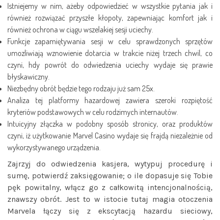
Istniejemy w nim, ażeby odpowiedzieć w wszystkie pytania jak i
również rozwiązać przyszłe kłopoty, zapewniając komfort jak i
również ochrona w ciągu wszelakiej sesji uciechy.
Funkcje zapamiętywania sesji w celu sprawdzonych sprzętów
umozliwiają wznowienie dotarcia w trakcie niżej trzech chwil, co
czyni, hdy powrót do odwiedzenia uciechy wydaje się prawie
błyskawiczny.
Niezbędny obrót będzie tego rodzaju już sam 25x.
Analiza tej platformy hazardowej zawiera szeroki rozpiętość
kryteriów podstawowych w celu rodzimych internautów.
Intuicyjny złączka w podobny sposób stronicy, oraz produktów
czyni, iż użytkowanie Marvel Casino wydaje się frajdą niezależnie od
wykorzystywanego urządzenia.
Zajrzyj do odwiedzenia kasjera, wytypuj procedurę i
sumę, potwierdź zaksięgowanie; o ile dopasuje się Tobie
pęk powitalny, włącz go z całkowitą intencjonalnością,
znawszy obrót. Jest to w istocie tutaj magia otoczenia
Marvela łączy się z ekscytacją hazardu sieciowy,