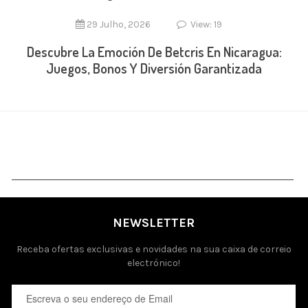
29 Julho, 2026
View: 19
Descubre La Emoción De Betcris En Nicaragua:
Juegos, Bonos Y Diversión Garantizada
NEWSLETTER
Receba ofertas exclusivas e novidades na sua caixa de correio
electrónico!