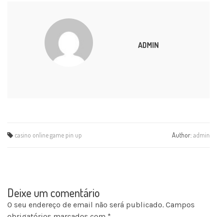
ADMIN
casino online game pin up
Author:
admin
Deixe um comentário
O seu endereço de email não será publicado.
Campos
obrigatórios marcados com
*