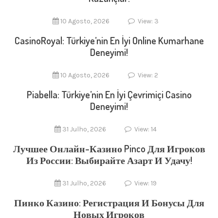
10 Agosto, 2026
View: 3
CasinoRoyal: Türkiye’nin En İyi Online Kumarhane
Deneyimi!
10 Agosto, 2026
View: 2
Piabella: Türkiye’nin En İyi Çevrimiçi Casino
Deneyimi!
31 Julho, 2026
View: 14
Лучшее Онлайн-Казино Pinco Для Игроков
Из России: Выбирайте Азарт И Удачу!
31 Julho, 2026
View: 19
Пинко Казино: Регистрация И Бонусы Для
Новых Игроков