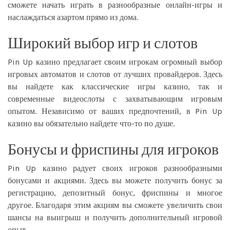
сможете начать играть в разнообразные онлайн-игры и
наслаждаться азартом прямо из дома.
Широкий выбор игр и слотов
Pin Up казино предлагает своим игрокам огромный выбор
игровых автоматов и слотов от лучших провайдеров. Здесь
вы найдете как классические игры казино, так и
современные видеослоты с захватывающим игровым
опытом. Независимо от ваших предпочтений, в Pin Up
казино вы обязательно найдете что-то по душе.
Бонусы и фриспины для игроков
Pin Up казино радует своих игроков разнообразными
бонусами и акциями. Здесь вы можете получить бонус за
регистрацию, депозитный бонус, фриспины и многое
другое. Благодаря этим акциям вы сможете увеличить свои
шансы на выигрыш и получить дополнительный игровой
опыт.