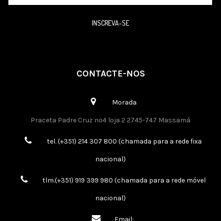
INSCREVA-SE
CONTACTE-NOS
Morada
Praceta Padre Cruz nº4 loja 2 2745-747 Massamá
tel. (+351) 214 307 800 (chamada para a rede fixa
nacional)
tlm.(+351) 919 399 980 (chamada para a rede móvel
nacional)
Email: