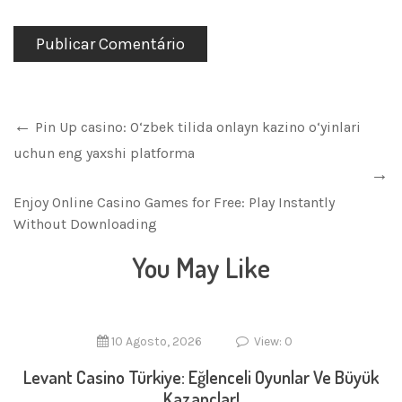
Pin Up casino: O‘zbek tilida onlayn kazino o‘yinlari
uchun eng yaxshi platforma
Enjoy Online Casino Games for Free: Play Instantly
Without Downloading
You May Like
10 Agosto, 2026
View: 0
Levant Casino Türkiye: Eğlenceli Oyunlar Ve Büyük
Kazançlar!