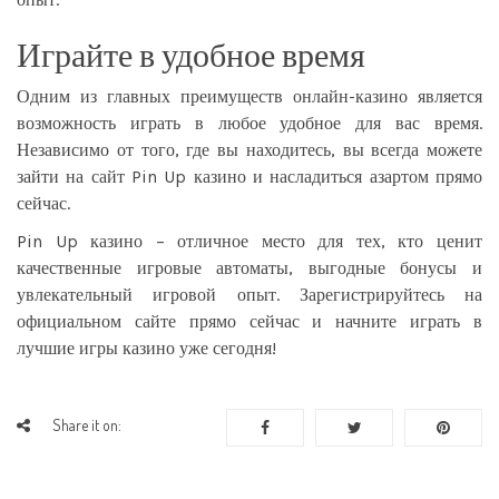
Играйте в удобное время
Одним из главных преимуществ онлайн-казино является
возможность играть в любое удобное для вас время.
Независимо от того, где вы находитесь, вы всегда можете
зайти на сайт Pin Up казино и насладиться азартом прямо
сейчас.
Pin Up казино – отличное место для тех, кто ценит
качественные игровые автоматы, выгодные бонусы и
увлекательный игровой опыт. Зарегистрируйтесь на
официальном сайте прямо сейчас и начните играть в
лучшие игры казино уже сегодня!
Share it on: