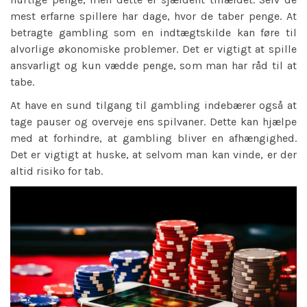
mest erfarne spillere har dage, hvor de taber penge. At
betragte gambling som en indtægtskilde kan føre til
alvorlige økonomiske problemer. Det er vigtigt at spille
ansvarligt og kun vædde penge, som man har råd til at
tabe.
At have en sund tilgang til gambling indebærer også at
tage pauser og overveje ens spilvaner. Dette kan hjælpe
med at forhindre, at gambling bliver en afhængighed.
Det er vigtigt at huske, at selvom man kan vinde, er der
altid risiko for tab.