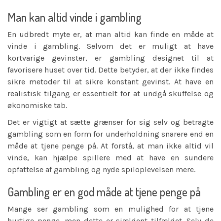
Man kan altid vinde i gambling
En udbredt myte er, at man altid kan finde en måde at
vinde i gambling. Selvom det er muligt at have
kortvarige gevinster, er gambling designet til at
favorisere huset over tid. Dette betyder, at der ikke findes
sikre metoder til at sikre konstant gevinst. At have en
realistisk tilgang er essentielt for at undgå skuffelse og
økonomiske tab.
Det er vigtigt at sætte grænser for sig selv og betragte
gambling som en form for underholdning snarere end en
måde at tjene penge på. At forstå, at man ikke altid vil
vinde, kan hjælpe spillere med at have en sundere
opfattelse af gambling og nyde spiloplevelsen mere.
Gambling er en god måde at tjene penge på
Mange ser gambling som en mulighed for at tjene
hurtige penge, men dette er sjældent tilfældet. Selv de