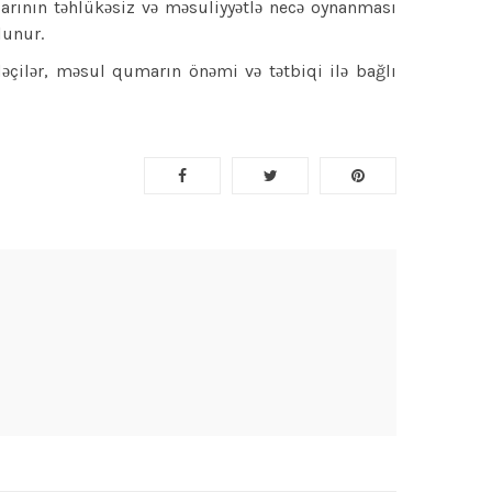
arının təhlükəsiz və məsuliyyətlə necə oynanması
lunur.
əçilər, məsul qumarın önəmi və tətbiqi ilə bağlı