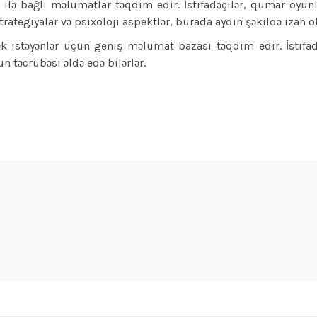
ilə bağlı məlumatlar təqdim edir. İstifadəçilər, qumar oyunl
strategiyalar və psixoloji aspektlər, burada aydın şəkildə izah o
k istəyənlər üçün geniş məlumat bazası təqdim edir. İstifad
n təcrübəsi əldə edə bilərlər.