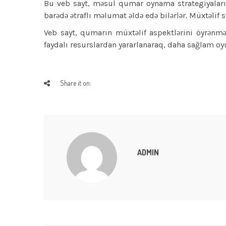
Bu veb sayt, məsul qumar oynama strategiyaları 
barədə ətraflı məlumat əldə edə bilərlər. Müxtəlif 
Veb sayt, qumarın müxtəlif aspektlərini öyrənmə
faydalı resurslardan yararlanaraq, daha sağlam oyu
Share it on:
ADMIN