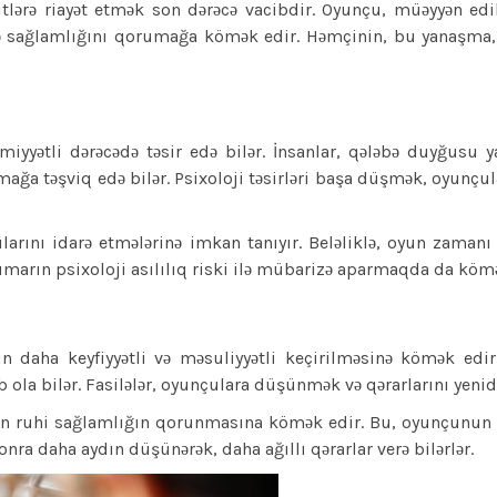
itlərə riayət etmək son dərəcə vacibdir. Oyunçu, müəyyən e
yə sağlamlığını qorumağa kömək edir. Həmçinin, bu yanaşma,
miyyətli dərəcədə təsir edə bilər. İnsanlar, qələbə duyğus
lmağa təşviq edə bilər. Psixoloji təsirləri başa düşmək, oyunçu
ularını idarə etmələrinə imkan tanıyır. Beləliklə, oyun zaman
umarın psixoloji asılılıq riski ilə mübarizə aparmaqda da kömə
 daha keyfiyyətli və məsuliyyətli keçirilməsinə kömək ed
 ola bilər. Fasilələr, oyunçulara düşünmək və qərarlarını yeni
n ruhi sağlamlığın qorunmasına kömək edir. Bu, oyunçunun d
nra daha aydın düşünərək, daha ağıllı qərarlar verə bilərlər.