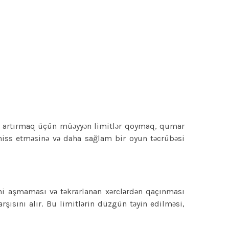
i artırmaq üçün müəyyən limitlər qoymaq, qumar
iss etməsinə və daha sağlam bir oyun təcrübəsi
ini aşmaması və təkrarlanan xərclərdən qaçınması
ısını alır. Bu limitlərin düzgün təyin edilməsi,