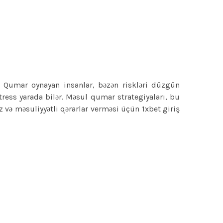
. Qumar oynayan insanlar, bəzən riskləri düzgün
tress yarada bilər. Məsul qumar strategiyaları, bu
z və məsuliyyətli qərarlar verməsi üçün
1xbet giriş