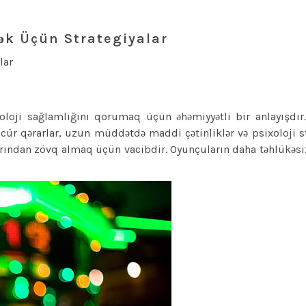
k Üçün Strategiyalar
lar
xoloji sağlamlığını qorumaq üçün əhəmiyyətli bir anlayışdır
cür qərarlar, uzun müddətdə maddi çətinliklər və psixoloji s
arından zövq almaq üçün vacibdir. Oyunçuların daha təhlükəsi