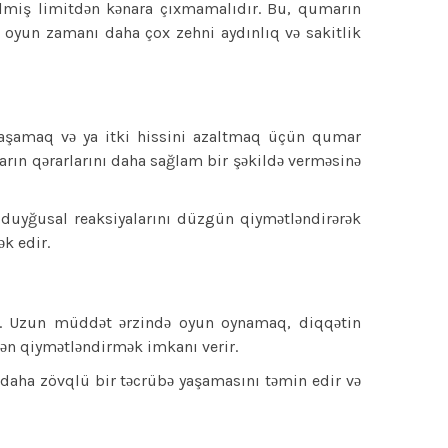
dilmiş limitdən kənara çıxmamalıdır. Bu, qumarın
 oyun zamanı daha çox zehni aydınlıq və sakitlik
u yaşamaq və ya itki hissini azaltmaq üçün qumar
ların qərarlarını daha sağlam bir şəkildə verməsinə
ı duyğusal reaksiyalarını düzgün qiymətləndirərək
k edir.
ir. Uzun müddət ərzində oyun oynamaq, diqqətin
dən qiymətləndirmək imkanı verir.
aha zövqlü bir təcrübə yaşamasını təmin edir və