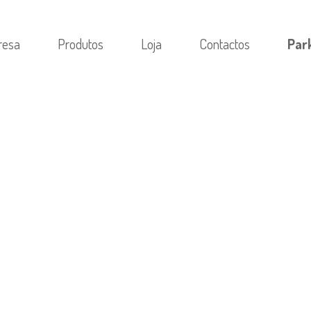
resa
Produtos
Loja
Contactos
Par
LIC
/
MƏSUL QUMAR OYNAMAĞI ÖYRƏNMƏK ÜÇÜN S