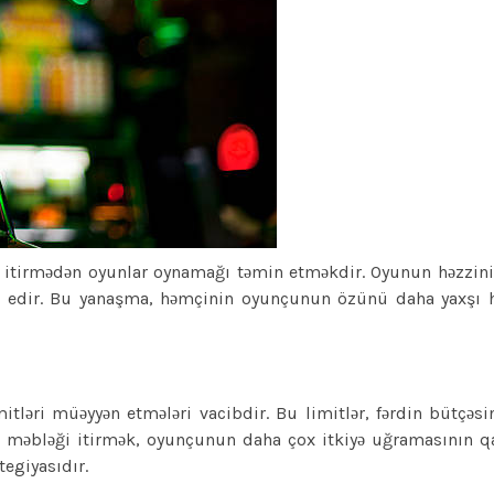
 itirmədən oyunlar oynamağı təmin etməkdir. Oyunun həzzin
ək edir. Bu yanaşma, həmçinin oyunçunun özünü daha yaxşı h
tləri müəyyən etmələri vacibdir. Bu limitlər, fərdin bütçəs
məbləği itirmək, oyunçunun daha çox itkiyə uğramasının qarş
tegiyasıdır.