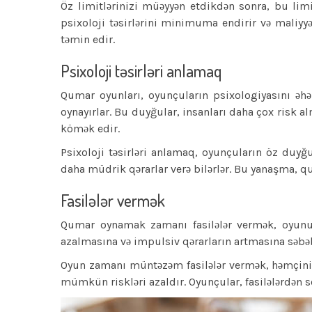
Öz limitlərinizi müəyyən etdikdən sonra, bu lim
psixoloji təsirlərini minimuma endirir və maliy
təmin edir.
Psixoloji təsirləri anlamaq
Qumar oyunları, oyunçuların psixologiyasını əhə
oynayırlar. Bu duyğular, insanları daha çox risk a
kömək edir.
Psixoloji təsirləri anlamaq, oyunçuların öz duyğ
daha müdrik qərarlar verə bilərlər. Bu yanaşma, q
Fasilələr vermək
Qumar oynamak zamanı fasilələr vermək, oyunun
azalmasına və impulsiv qərarların artmasına səbəb
Oyun zamanı müntəzəm fasilələr vermək, həmçini
mümkün riskləri azaldır. Oyunçular, fasilələrdən so