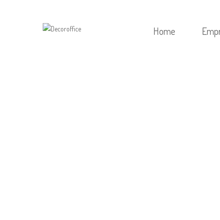
Home
Emp
HOME
/
PUB