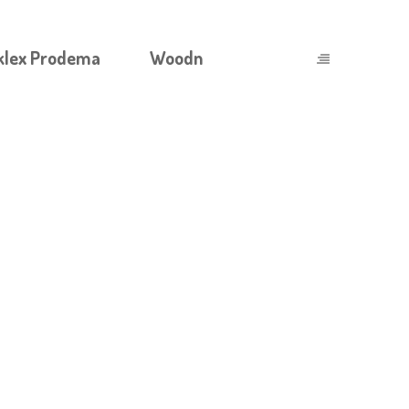
klex Prodema
Woodn
TRATEGIYALAR