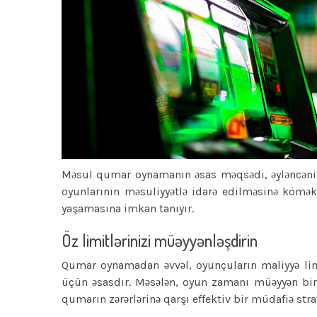
Məsul qumar oynamanın əsas məqsədi, əyləncəni
oyunlarının məsuliyyətlə idarə edilməsinə köm
yaşamasına imkan tanıyır.
Öz limitlərinizi müəyyənləşdirin
Qumar oynamadan əvvəl, oyunçuların maliyyə limi
üçün əsasdır. Məsələn, oyun zamanı müəyyən bir 
qumarın zərərlərinə qarşı effektiv bir müdafiə stra