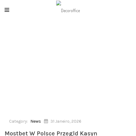
HOME
/
NEWS
/
MOSTBET W POLSCE PRZEGLD KASYN ONLINE.2490
Category:
News
31 Janeiro, 2026
Mostbet W Polsce Przegld Kasyn