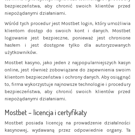
bezpieczeństwa, aby chronić swoich klientów przed
niepożądanymi działaniami.
Wśród tych procedur jest Mostbet login, który umożliwia
klientom dostęp do swoich kont i danych. Mostbet
logowanie jest bezpieczne, ponieważ jest chronione
hasłem i jest dostępne tylko dla autoryzowanych
użytkowników.
Mostbet kasyno, jako jeden z najpopularniejszych kasyn
online, jest również zobowiązane do zapewnienia swoim
klientom bezpieczeństwa i ochrony danych. Aby osiągnąć
to, firma wykorzystuje najnowsze technologie i procedury
bezpieczeństwa, aby chronić swoich klientów przed
niepożądanymi działaniami.
Mostbet – licencja i certyfikaty
Mostbet posiada licencję na prowadzenie działalności
kasynowej, wydawaną przez odpowiednie organy. Ta