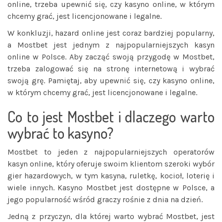
online, trzeba upewnić się, czy kasyno online, w którym
chcemy grać, jest licencjonowane i legalne.
W konkluzji, hazard online jest coraz bardziej popularny,
a Mostbet jest jednym z najpopularniejszych kasyn
online w Polsce. Aby zacząć swoją przygodę w Mostbet,
trzeba zalogować się na stronę internetową i wybrać
swoją grę. Pamiętaj, aby upewnić się, czy kasyno online,
w którym chcemy grać, jest licencjonowane i legalne.
Co to jest Mostbet i dlaczego warto
wybrać to kasyno?
Mostbet to jeden z najpopularniejszych operatorów
kasyn online, który oferuje swoim klientom szeroki wybór
gier hazardowych, w tym kasyna, ruletkę, kocioł, loterię i
wiele innych. Kasyno Mostbet jest dostępne w Polsce, a
jego popularność wśród graczy rośnie z dnia na dzień.
Jedną z przyczyn, dla której warto wybrać Mostbet, jest