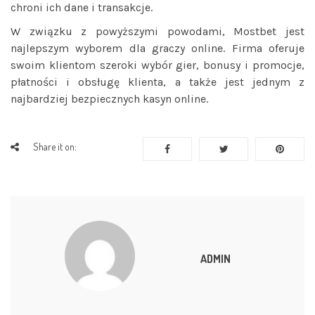
chroni ich dane i transakcje.
W związku z powyższymi powodami, Mostbet jest
najlepszym wyborem dla graczy online. Firma oferuje
swoim klientom szeroki wybór gier, bonusy i promocje,
płatności i obsługę klienta, a także jest jednym z
najbardziej bezpiecznych kasyn online.
Share it on:
ADMIN