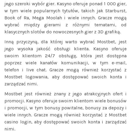
jego szeroki wybór gier. Kasyno oferuje ponad 1 000 gier,
w tym wiele popularnych tytułów, takich jak Starburst,
Book of Ra, Mega Moolah i wiele innych. Gracze mogą
wybrać między gierami z różnymi tematami, od
klasycznych slotów do nowoczesnych gier z 3D grafiką.
Inną przyczyną, dla której warto wybrać Mostbet, jest
jego wysoka jakość obsługi klienta. Kasyno oferuje
swoim klientom 24/7 obsługę, która jest dostępna
poprzez wiele kanałów komunikacji, w tym e-mail,
telefon i live chat. Gracze mogą również korzystać z
Mostbet logowania, aby dostępować swoich konta i
zarządzać nimi.
Mostbet jest również znany z jego atrakcyjnych ofert i
promocji. Kasyno oferuje swoim klientom wiele bonusów
i promocji, w tym bonusy powitalne, bonusy za depozy i
wiele innych. Gracze mogą również korzystać z Mostbet
casino login, aby dostępować swoich konta i zarządzać
nimi.