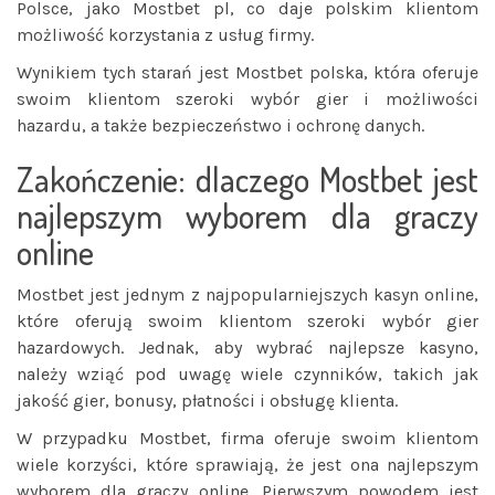
Polsce, jako Mostbet pl, co daje polskim klientom
możliwość korzystania z usług firmy.
Wynikiem tych starań jest Mostbet polska, która oferuje
swoim klientom szeroki wybór gier i możliwości
hazardu, a także bezpieczeństwo i ochronę danych.
Zakończenie: dlaczego Mostbet jest
najlepszym wyborem dla graczy
online
Mostbet jest jednym z najpopularniejszych kasyn online,
które oferują swoim klientom szeroki wybór gier
hazardowych. Jednak, aby wybrać najlepsze kasyno,
należy wziąć pod uwagę wiele czynników, takich jak
jakość gier, bonusy, płatności i obsługę klienta.
W przypadku Mostbet, firma oferuje swoim klientom
wiele korzyści, które sprawiają, że jest ona najlepszym
wyborem dla graczy online. Pierwszym powodem jest