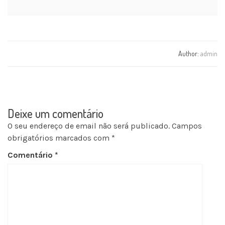
Author:
admin
Deixe um comentário
O seu endereço de email não será publicado.
Campos
obrigatórios marcados com
*
Comentário
*