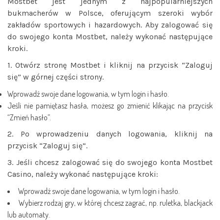
Mostbet jest jednym z najpopularniejszych
bukmacherów w Polsce, oferującym szeroki wybór
zakładów sportowych i hazardowych. Aby zalogować się
do swojego konta Mostbet, należy wykonać następujące
kroki.
1. Otwórz stronę Mostbet i kliknij na przycisk “Zaloguj
się” w górnej części strony.
Wprowadź swoje dane logowania, w tym login i hasło.
Jeśli nie pamiętasz hasła, możesz go zmienić klikając na przycisk
“Zmień hasło”.
2. Po wprowadzeniu danych logowania, kliknij na
przycisk “Zaloguj się”.
3. Jeśli chcesz zalogować się do swojego konta Mostbet
Casino, należy wykonać następujące kroki:
Wprowadź swoje dane logowania, w tym login i hasło.
Wybierz rodzaj gry, w której chcesz zagrać, np. ruletka, blackjack
lub automaty.