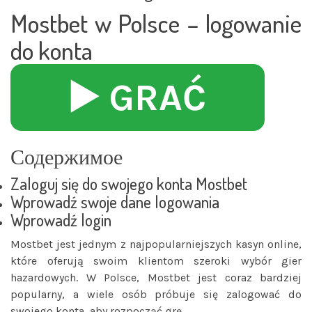
Mostbet w Polsce – logowanie
do konta
▶️ GRAĆ
Содержимое
Zaloguj się do swojego konta Mostbet
Wprowadź swoje dane logowania
Wprowadź login
Mostbet jest jednym z najpopularniejszych kasyn online,
które oferują swoim klientom szeroki wybór gier
hazardowych. W Polsce, Mostbet jest coraz bardziej
popularny, a wiele osób próbuje się zalogować do
swojego konta, aby rozpocząć grę.