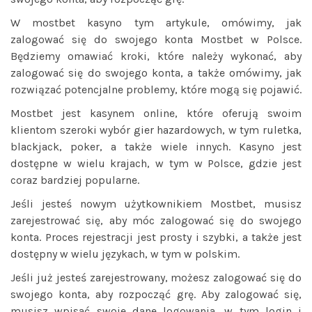
W
mostbet kasyno
tym artykule, omówimy, jak
zalogować się do swojego konta Mostbet w Polsce.
Będziemy omawiać kroki, które należy wykonać, aby
zalogować się do swojego konta, a także omówimy, jak
rozwiązać potencjalne problemy, które mogą się pojawić.
Mostbet jest kasynem online, które oferują swoim
klientom szeroki wybór gier hazardowych, w tym ruletka,
blackjack, poker, a także wiele innych. Kasyno jest
dostępne w wielu krajach, w tym w Polsce, gdzie jest
coraz bardziej popularne.
Jeśli jesteś nowym użytkownikiem Mostbet, musisz
zarejestrować się, aby móc zalogować się do swojego
konta. Proces rejestracji jest prosty i szybki, a także jest
dostępny w wielu językach, w tym w polskim.
Jeśli już jesteś zarejestrowany, możesz zalogować się do
swojego konta, aby rozpocząć grę. Aby zalogować się,
musisz wpisać swoje dane logowania, w tym login i