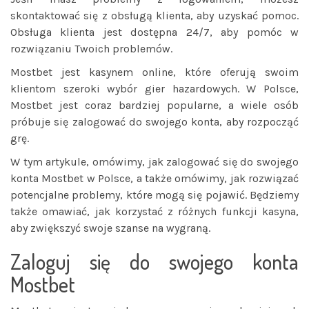
skontaktować się z obsługą klienta, aby uzyskać pomoc.
Obsługa klienta jest dostępna 24/7, aby pomóc w
rozwiązaniu Twoich problemów.
Mostbet jest kasynem online, które oferują swoim
klientom szeroki wybór gier hazardowych. W Polsce,
Mostbet jest coraz bardziej popularne, a wiele osób
próbuje się zalogować do swojego konta, aby rozpocząć
grę.
W tym artykule, omówimy, jak zalogować się do swojego
konta Mostbet w Polsce, a także omówimy, jak rozwiązać
potencjalne problemy, które mogą się pojawić. Będziemy
także omawiać, jak korzystać z różnych funkcji kasyna,
aby zwiększyć swoje szanse na wygraną.
Zaloguj się do swojego konta
Mostbet