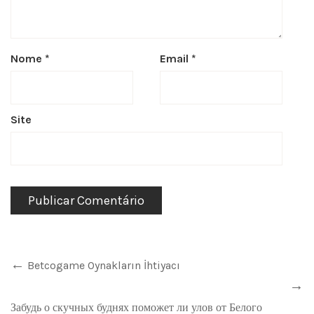
Nome
*
Email
*
Site
Betcogame Oynakların İhtiyacı
Забудь о скучных буднях поможет ли улов от Белого