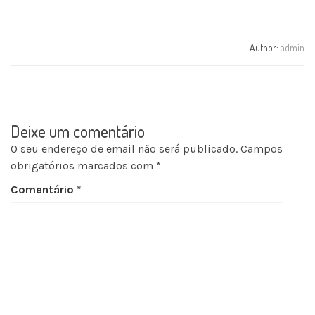
Author:
admin
Deixe um comentário
O seu endereço de email não será publicado.
Campos
obrigatórios marcados com
*
Comentário
*