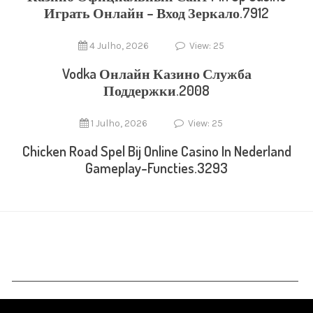
Играть Онлайн – Вход Зеркало.7912
4 Julho, 2026
View: 25
Vodka Онлайн Казино Служба
Поддержки.2008
1 Julho, 2026
View: 25
Chicken Road Spel Bij Online Casino In Nederland
Gameplay-Functies.3293