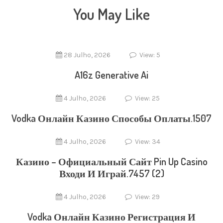
You May Like
28 Julho, 2026
View: 5
A16z Generative Ai
4 Julho, 2026
View: 25
Vodka Онлайн Казино Способы Оплаты.1507
4 Julho, 2026
View: 34
Казино – Официальный Сайт Pin Up Casino
Входи И Играй.7457 (2)
4 Julho, 2026
View: 29
Vodka Онлайн Казино Регистрация И