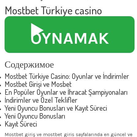
Mostbet Türkiye casino
▶️
OYNAMAK
Содержимое
Mostbet Türkiye Casino: Oyunlar ve İndirimler
Mostbet Girişi ve Mosbet
En Popüler Oyunlar ve İhracat Şampiyonaları
İndirimler ve Özel Teklifler
Yeni Oyuncu Bonusları ve Kayıt Süreci
Yeni Oyuncu Bonusları
Kayıt Süreci
Mostbet giriş ve mostbet giris sayfalarında en güncel ve