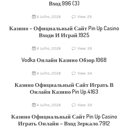
Вход.996 (3)
4 Julho, 2026
View: 29
Казино – Официальный Сайт Pin Up Casino
Входи И Играй.1925
4 Julho, 2026
View: 39
Vodka Онлайн Казино Обзор.1068
4 Julho, 2026
View: 34
Казино Официальный Сайт Играть В
Онлайн Казино Pin Up.4163
4 Julho, 2026
View: 39
Казино Официальный Сайт Pin Up Casino
Играть Онлайн – Вход Зеркало.7912