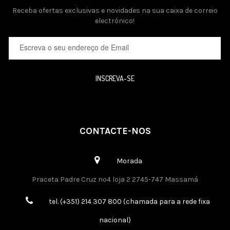
Receba ofertas exclusivas e novidades na sua caixa de correio
electrónico!
INSCREVA-SE
CONTACTE-NOS
Morada
Praceta Padre Cruz nº4 loja 2 2745-747 Massamá
tel. (+351) 214 307 800 (chamada para a rede fixa
nacional)