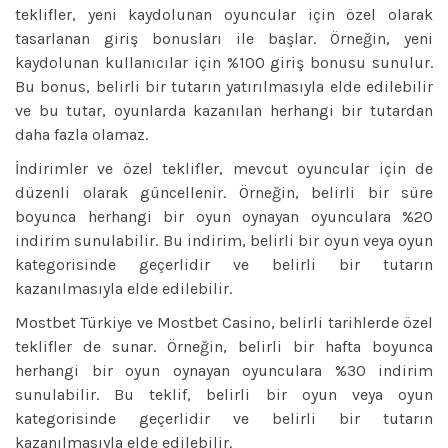
teklifler, yeni kaydolunan oyuncular için özel olarak
tasarlanan giriş bonusları ile başlar. Örneğin, yeni
kaydolunan kullanıcılar için %100 giriş bonusu sunulur.
Bu bonus, belirli bir tutarın yatırılmasıyla elde edilebilir
ve bu tutar, oyunlarda kazanılan herhangi bir tutardan
daha fazla olamaz.
İndirimler ve özel teklifler, mevcut oyuncular için de
düzenli olarak güncellenir. Örneğin, belirli bir süre
boyunca herhangi bir oyun oynayan oyunculara %20
indirim sunulabilir. Bu indirim, belirli bir oyun veya oyun
kategorisinde geçerlidir ve belirli bir tutarın
kazanılmasıyla elde edilebilir.
Mostbet Türkiye ve Mostbet Casino, belirli tarihlerde özel
teklifler de sunar. Örneğin, belirli bir hafta boyunca
herhangi bir oyun oynayan oyunculara %30 indirim
sunulabilir. Bu teklif, belirli bir oyun veya oyun
kategorisinde geçerlidir ve belirli bir tutarın
kazanılmasıyla elde edilebilir.