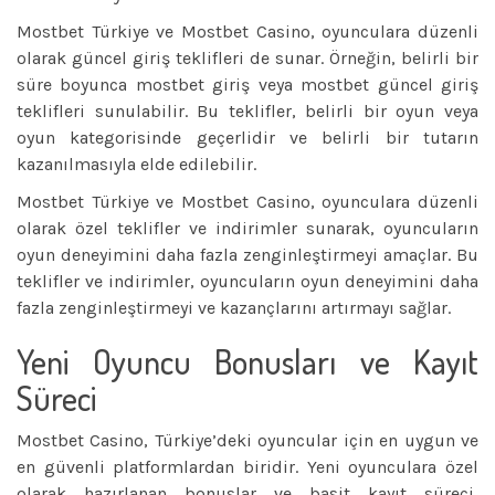
Mostbet Türkiye ve Mostbet Casino, oyunculara düzenli
olarak güncel giriş teklifleri de sunar. Örneğin, belirli bir
süre boyunca mostbet giriş veya mostbet güncel giriş
teklifleri sunulabilir. Bu teklifler, belirli bir oyun veya
oyun kategorisinde geçerlidir ve belirli bir tutarın
kazanılmasıyla elde edilebilir.
Mostbet Türkiye ve Mostbet Casino, oyunculara düzenli
olarak özel teklifler ve indirimler sunarak, oyuncuların
oyun deneyimini daha fazla zenginleştirmeyi amaçlar. Bu
teklifler ve indirimler, oyuncuların oyun deneyimini daha
fazla zenginleştirmeyi ve kazançlarını artırmayı sağlar.
Yeni Oyuncu Bonusları ve Kayıt
Süreci
Mostbet Casino, Türkiye’deki oyuncular için en uygun ve
en güvenli platformlardan biridir. Yeni oyunculara özel
olarak hazırlanan bonuslar ve basit kayıt süreci,