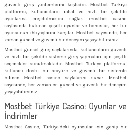
güvenli giriş yöntemlerini keşfedin. Mostbet Türkiye
platformu, kullanıcıların rahat ve hızlı bir şekilde
oyunlarına erişebilmesini sağlar.
mostbet casino
sayfasında bulunan çeşitli oyunlar ve bonuslar, her tür
oyuncunun ihtiyaçlarını karşılar. Mostbet sayesinde, her
zaman güncel ve güvenli bir deneyim yaşayabilirsiniz.
Mostbet güncel giriş sayfalarında, kullanıcıların güvenli
ve hızlı bir şekilde sisteme giriş yapmaları için çeşitli
seçenekler sunulmaktadır. Mostbet Türkiye platformu,
kullanıcı dostu bir arayüze ve güvenli bir sistemle
bilinen Mostbet casino sayfalarını sunar. Mostbet
sayesinde, her zaman en güncel ve güvenli bir deneyim
yaşayabilirsiniz.
Mostbet Türkiye Casino: Oyunlar ve
İndirimler
Mostbet Casino, Türkiye’deki oyuncular için geniş bir