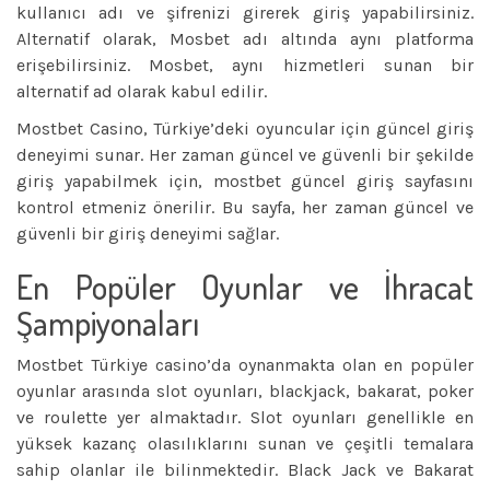
kullanıcı adı ve şifrenizi girerek giriş yapabilirsiniz.
Alternatif olarak, Mosbet adı altında aynı platforma
erişebilirsiniz. Mosbet, aynı hizmetleri sunan bir
alternatif ad olarak kabul edilir.
Mostbet Casino, Türkiye’deki oyuncular için güncel giriş
deneyimi sunar. Her zaman güncel ve güvenli bir şekilde
giriş yapabilmek için, mostbet güncel giriş sayfasını
kontrol etmeniz önerilir. Bu sayfa, her zaman güncel ve
güvenli bir giriş deneyimi sağlar.
En Popüler Oyunlar ve İhracat
Şampiyonaları
Mostbet Türkiye casino’da oynanmakta olan en popüler
oyunlar arasında slot oyunları, blackjack, bakarat, poker
ve roulette yer almaktadır. Slot oyunları genellikle en
yüksek kazanç olasılıklarını sunan ve çeşitli temalara
sahip olanlar ile bilinmektedir. Black Jack ve Bakarat