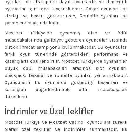
oyunları ise stratejilere dayalı oyunlardır ve deneyimli
oyuncular için ideal seçeneklerdir. Poker oyunları ise
strateji ve beceri gerektirirken, Roulette oyunları ise
şansın etkisi altında kalır.
Mostbet Türkiye’de oynanmış olan ve ödül
müsabakalarında galibiyet gösteren oyuncular arasında
birçok ihracat şampiyonu bulunmaktadır. Bu oyuncular,
farklı oyun türlerinde gösterdikleri performans ve
kazançlarla ödüllendirilir. Mostbet Türkiye’de oynanan en
büyük ödül müsabakaları arasında slot oyunları,
blackjack, bakarat ve roulette oyunları yer almaktadır.
Oyuncuların bu oyunlarda gösterdiği başarıları ve
kazançları değerlendirerek ödül müsabakaları
düzenlenir.
İndirimler ve Özel Teklifler
Mostbet Türkiye ve Mostbet Casino, oyunculara sürekli
olarak özel teklifler ve indirimler sunmaktadır. Bu