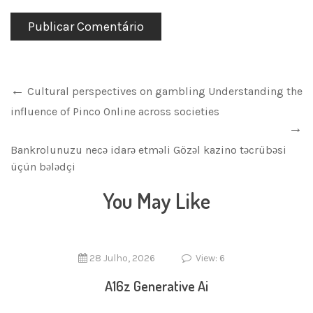
Cultural perspectives on gambling Understanding the
influence of Pinco Online across societies
Bankrolunuzu necə idarə etməli Gözəl kazino təcrübəsi
üçün bələdçi
You May Like
28 Julho, 2026
View: 6
A16z Generative Ai