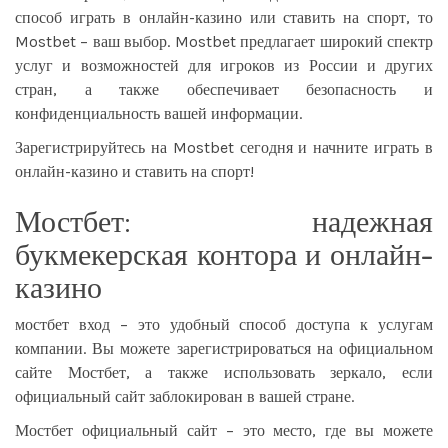
способ играть в онлайн-казино или ставить на спорт, то
Mostbet – ваш выбор. Mostbet предлагает широкий спектр
услуг и возможностей для игроков из России и других
стран, а также обеспечивает безопасность и
конфиденциальность вашей информации.
Зарегистрируйтесь на Mostbet сегодня и начните играть в
онлайн-казино и ставить на спорт!
Мостбет: надежная
букмекерская контора и онлайн-
казино
мостбет
вход – это удобный способ доступа к услугам
компании. Вы можете зарегистрироваться на официальном
сайте Мостбет, а также использовать зеркало, если
официальный сайт заблокирован в вашей стране.
Мостбет официальный сайт – это место, где вы можете