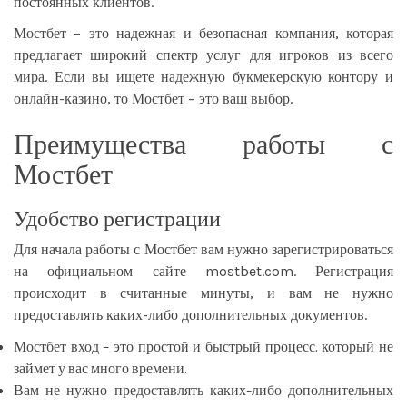
постоянных клиентов.
Мостбет – это надежная и безопасная компания, которая
предлагает широкий спектр услуг для игроков из всего
мира. Если вы ищете надежную букмекерскую контору и
онлайн-казино, то Мостбет – это ваш выбор.
Преимущества работы с
Мостбет
Удобство регистрации
Для начала работы с Мостбет вам нужно зарегистрироваться
на официальном сайте mostbet.com. Регистрация
происходит в считанные минуты, и вам не нужно
предоставлять каких-либо дополнительных документов.
Мостбет вход – это простой и быстрый процесс, который не
займет у вас много времени.
Вам не нужно предоставлять каких-либо дополнительных