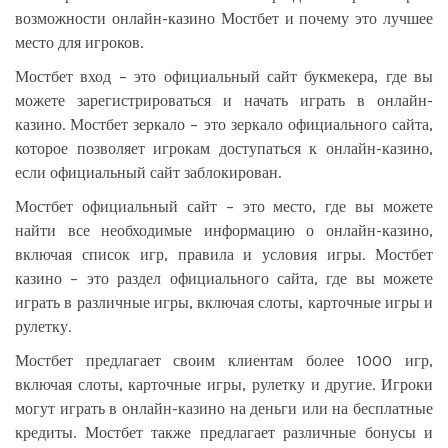
возможности онлайн-казино Мостбет и почему это лучшее
место для игроков.
Мостбет вход – это официальный сайт букмекера, где вы
можете зарегистрироваться и начать играть в онлайн-
казино. Мостбет зеркало – это зеркало официального сайта,
которое позволяет игрокам доступаться к онлайн-казино,
если официальный сайт заблокирован.
Мостбет официальный сайт – это место, где вы можете
найти все необходимые информацию о онлайн-казино,
включая список игр, правила и условия игры. Мостбет
казино – это раздел официального сайта, где вы можете
играть в различные игры, включая слоты, карточные игры и
рулетку.
Мостбет предлагает своим клиентам более 1000 игр,
включая слоты, карточные игры, рулетку и другие. Игроки
могут играть в онлайн-казино на деньги или на бесплатные
кредиты. Мостбет также предлагает различные бонусы и