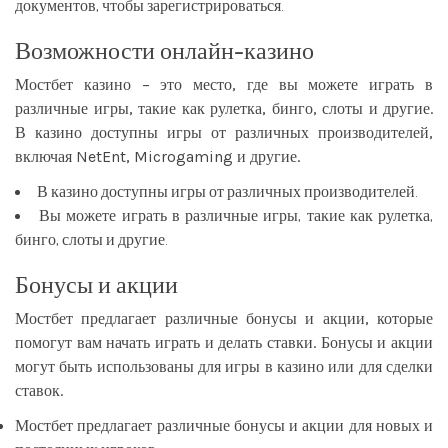
документов, чтобы зарегистрироваться.
Возможности онлайн-казино
Мостбет казино – это место, где вы можете играть в
различные игры, такие как рулетка, бинго, слоты и другие.
В казино доступны игры от различных производителей,
включая NetEnt, Microgaming и другие.
В казино доступны игры от различных производителей.
Вы можете играть в различные игры, такие как рулетка,
бинго, слоты и другие.
Бонусы и акции
Мостбет предлагает различные бонусы и акции, которые
помогут вам начать играть и делать ставки. Бонусы и акции
могут быть использованы для игры в казино или для сделки
ставок.
Мостбет предлагает различные бонусы и акции для новых и