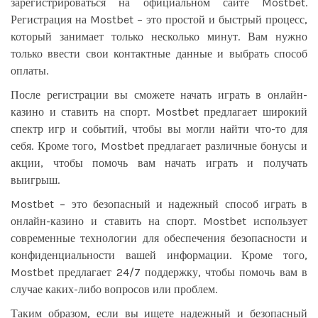
зарегистрироваться на официальном сайте Mostbet.
Регистрация на Mostbet – это простой и быстрый процесс,
который занимает только несколько минут. Вам нужно
только ввести свои контактные данные и выбрать способ
оплаты.
После регистрации вы сможете начать играть в онлайн-
казино и ставить на спорт. Mostbet предлагает широкий
спектр игр и событий, чтобы вы могли найти что-то для
себя. Кроме того, Mostbet предлагает различные бонусы и
акции, чтобы помочь вам начать играть и получать
выигрыш.
Mostbet – это безопасный и надежный способ играть в
онлайн-казино и ставить на спорт. Mostbet использует
современные технологии для обеспечения безопасности и
конфиденциальности вашей информации. Кроме того,
Mostbet предлагает 24/7 поддержку, чтобы помочь вам в
случае каких-либо вопросов или проблем.
Таким образом, если вы ищете надежный и безопасный