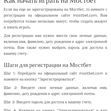
Если вы еще не зарегистрированы на Мостбет, то начните с
регистрации на официальном сайте mostbet.com. Вам
потребуется только несколько минут, чтобы создать аккаунт
и начать играть.
Для регистрации вам нужно ввести свои личные данные,
включая имя, фамилию, дату рождения и адрес электронной
почты. Вам также нужно выбрать пароль для доступа к
вашему счету.
Шаги для регистрации на Мостбет
Шаг 1: Перейдите на официальный сайт mostbet.com и
нажмите на кнопку “Зарегистрироваться”.
Шаг 2: Введите свои личные данные, включая имя,
фамилию, дату рождения и адрес электронной почты.
Шаг 3: Введите пароль для доступа к вашему счету.
Шаг 4: Нажмите на кнопку “Зарегистрироваться” и ваш