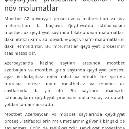
növ məlumatlar
Mostbet AZ qeydiyyat prosesi əsas məlumatları və növ
məlumatları ilə başlayır. Qeydiyyatda istifadəçilərə
mostbet az qeydiyyat saytında tələb olunan məlumatları
daxil etməli kimi, ad, soyad, e-poçt və şifrə məlumatlarını
daxil etməlidirlər. Bu məlumatlar qeydiyyat prosesinin
əsas hissəsidir.
Azerbaycanda kazino saytları arasında mostbet
azerbaijan və mostbet giriş saytında qeydiyyat prosesi
əgər istifadəçilərə daha rahat və sürətli bir şəkildə
müraciət etmək üçün mostbet.az və mosbet az
saytlarında da yer alır. Bu saytların məqsədi,
istifadəçilərin qeydiyyat prosesini daha kolay və sürətli
yoldan tamamlamaqdir.
Mostbet Azerbaycan və mosbet saytlarında qeydiyyat
prosesi, istifadəçilərin məlumatlarının güvənli bir şəkildə
saxlanması üçün də təhlükəsizdir. Qeydiyyat prosesində