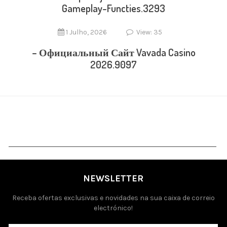
Gameplay-Functies.3293
1 Julho, 2026
View: 35
– Официальный Сайт Vavada Casino
2026.9097
NEWSLETTER
Receba ofertas exclusivas e novidades na sua caixa de correio
electrónico!