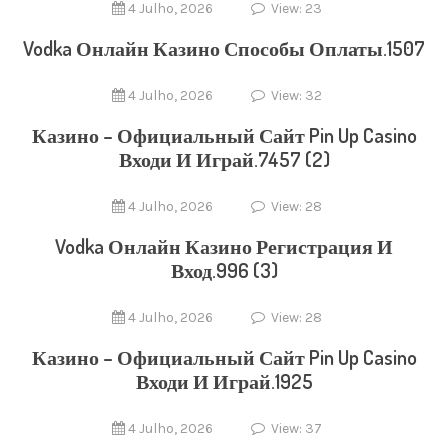
4 Julho, 2026
View: 23
Vodka Онлайн Казино Способы Оплаты.1507
4 Julho, 2026
View: 32
Казино – Официальный Сайт Pin Up Casino
Входи И Играй.7457 (2)
4 Julho, 2026
View: 28
Vodka Онлайн Казино Регистрация И
Вход.996 (3)
4 Julho, 2026
View: 28
Казино – Официальный Сайт Pin Up Casino
Входи И Играй.1925
4 Julho, 2026
View: 37