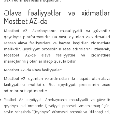
daxil edilməsi əsas məqsəddir.
Əlavə fəaliyyətlər və xidmətlər
Mostbet AZ-də
Mostbet AZ, Azerbaycanın məsuliyyətli və güvenilir
qeydiyyat platformasıdır. Bu sayt, oyunları və xidmətləri
əsasən əlavə fəaliyyətlərə və həyata keçirilən xidmətlərə
malikdir. Qeydiyyat prosesinin əsas adımlarını izləyərək,
Mostbet AZ-də əlavə fəaliyyətlər və xidmətlərə
maraqlanmış olanlar əlaqə qurula bilər.
Mostbet AZ-də əlavə fəaliyyətlər:
Mostbet AZ, oyunları və xidmətləri ilə əlaqədə olan əlavə
fəaliyyətlərə malikdir. Bu, qeydiyyat prosesinin əsas
adımlarını təqdim edir:
Mostbet AZ qeydiyyat: Azerbaycanın məsuliyyətli və güvenilir
qeydiyyat platformasıdır. Qeydiyyat prosesini tamamlamaq üçün,
saytın sahəsində “Qeydiyyat” düyməsini seçmək və istifadəçi adı,