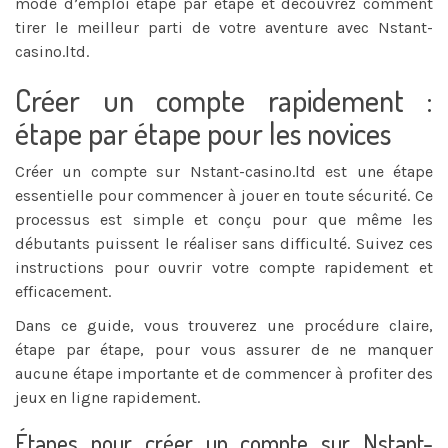
mode d’emploi étape par étape et découvrez comment
tirer le meilleur parti de votre aventure avec Nstant-
casino.ltd.
Créer un compte rapidement :
étape par étape pour les novices
Créer un compte sur Nstant-casino.ltd est une étape
essentielle pour commencer à jouer en toute sécurité. Ce
processus est simple et conçu pour que même les
débutants puissent le réaliser sans difficulté. Suivez ces
instructions pour ouvrir votre compte rapidement et
efficacement.
Dans ce guide, vous trouverez une procédure claire,
étape par étape, pour vous assurer de ne manquer
aucune étape importante et de commencer à profiter des
jeux en ligne rapidement.
Étapes pour créer un compte sur Nstant-