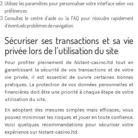
Utilisez les paramètres pour personnaliser votre interface selon vos
préférences.
Consultez le centre d’aide ou la FAQ pour résoudre rapidement
d’éventuels problèmes de navigation.
Sécuriser ses transactions et sa vie
privée lors de l’utilisation du site
Pour profiter pleinement de Nstant-casino.ltd tout en
garantissant la sécurité de vos transactions et de votre
vie privée, il est essentiel de suivre certaines bonnes
pratiques. La protection de vos données personnelles et
financières doit être une priorité à chaque étape de votre
utilisation du site.
En adoptant des mesures simples mais efficaces, vous
pouvez minimiser les risques et jouer en toute confiance.
Voici quelques recommandations pour sécuriser votre
expérience sur Nstant-casino.ltd.