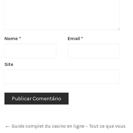
Nome
*
Email
*
Site
Guide complet du casino en ligne – Tout ce que vous