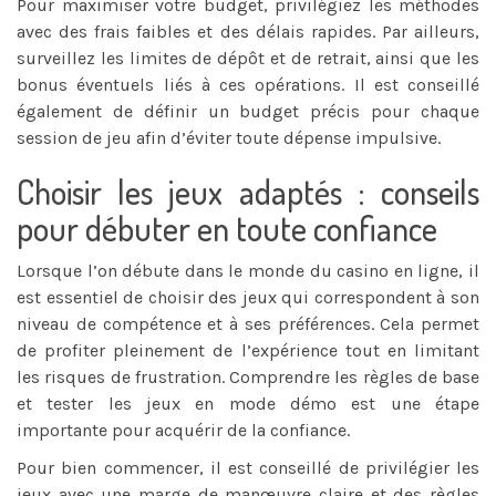
Pour maximiser votre budget, privilégiez les méthodes
avec des frais faibles et des délais rapides. Par ailleurs,
surveillez les limites de dépôt et de retrait, ainsi que les
bonus éventuels liés à ces opérations. Il est conseillé
également de définir un budget précis pour chaque
session de jeu afin d’éviter toute dépense impulsive.
Choisir les jeux adaptés : conseils
pour débuter en toute confiance
Lorsque l’on débute dans le monde du casino en ligne, il
est essentiel de choisir des jeux qui correspondent à son
niveau de compétence et à ses préférences. Cela permet
de profiter pleinement de l’expérience tout en limitant
les risques de frustration. Comprendre les règles de base
et tester les jeux en mode démo est une étape
importante pour acquérir de la confiance.
Pour bien commencer, il est conseillé de privilégier les
jeux avec une marge de manœuvre claire et des règles