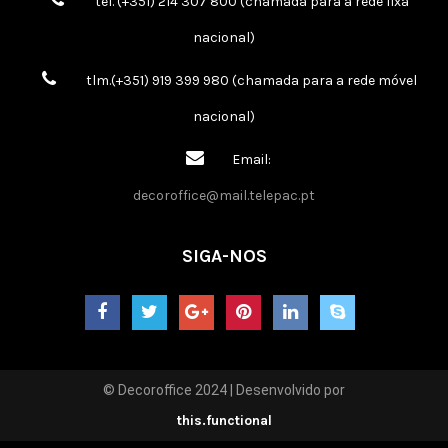
tel. (+351) 214 307 800 (chamada para a rede fixa
nacional)
tlm.(+351) 919 399 980 (chamada para a rede móvel
nacional)
Email:
decoroffice@mail.telepac.pt
SIGA-NOS
© Decoroffice 2024 | Desenvolvido por
this.functional