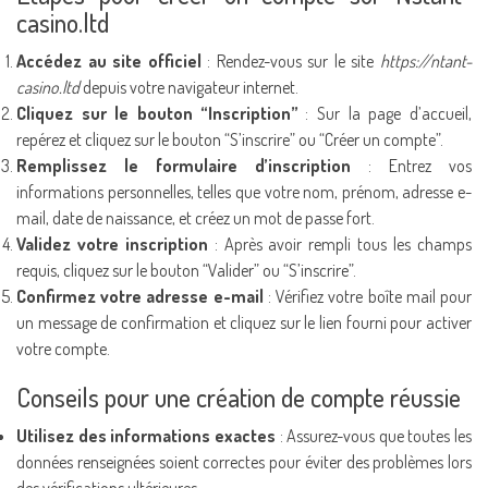
casino.ltd
Accédez au site officiel
: Rendez-vous sur le site
https://ntant-
casino.ltd
depuis votre navigateur internet.
Cliquez sur le bouton “Inscription”
: Sur la page d’accueil,
repérez et cliquez sur le bouton “S’inscrire” ou “Créer un compte”.
Remplissez le formulaire d’inscription
: Entrez vos
informations personnelles, telles que votre nom, prénom, adresse e-
mail, date de naissance, et créez un mot de passe fort.
Validez votre inscription
: Après avoir rempli tous les champs
requis, cliquez sur le bouton “Valider” ou “S’inscrire”.
Confirmez votre adresse e-mail
: Vérifiez votre boîte mail pour
un message de confirmation et cliquez sur le lien fourni pour activer
votre compte.
Conseils pour une création de compte réussie
Utilisez des informations exactes
: Assurez-vous que toutes les
données renseignées soient correctes pour éviter des problèmes lors