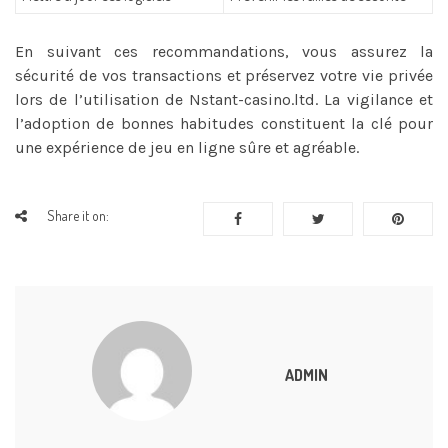
En suivant ces recommandations, vous assurez la
sécurité de vos transactions et préservez votre vie privée
lors de l’utilisation de Nstant-casino.ltd. La vigilance et
l’adoption de bonnes habitudes constituent la clé pour
une expérience de jeu en ligne sûre et agréable.
Share it on:
ADMIN