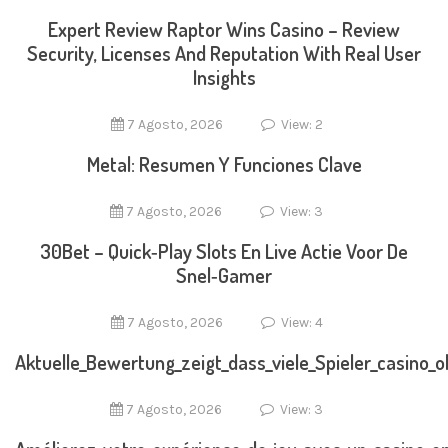
Expert Review Raptor Wins Casino – Review
Security, Licenses And Reputation With Real User
Insights
7 Agosto, 2026
View: 2
Metal: Resumen Y Funciones Clave
7 Agosto, 2026
View: 3
30Bet – Quick‑Play Slots En Live Actie Voor De
Snel‑Gamer
7 Agosto, 2026
View: 4
Aktuelle_Bewertung_zeigt_dass_viele_Spieler_casino_
7 Agosto, 2026
View: 3