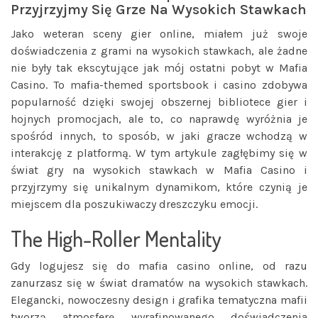
Przyjrzyjmy Się Grze Na Wysokich Stawkach
Jako weteran sceny gier online, miałem już swoje
doświadczenia z grami na wysokich stawkach, ale żadne
nie były tak ekscytujące jak mój ostatni pobyt w Mafia
Casino. To mafia-themed sportsbook i casino zdobywa
popularność dzięki swojej obszernej bibliotece gier i
hojnych promocjach, ale to, co naprawdę wyróżnia je
spośród innych, to sposób, w jaki gracze wchodzą w
interakcję z platformą. W tym artykule zagłębimy się w
świat gry na wysokich stawkach w Mafia Casino i
przyjrzymy się unikalnym dynamikom, które czynią je
miejscem dla poszukiwaczy dreszczyku emocji.
The High-Roller Mentality
Gdy logujesz się do
mafia casino online
, od razu
zanurzasz się w świat dramatów na wysokich stawkach.
Elegancki, nowoczesny design i grafika tematyczna mafii
tworzą atmosferę wyrafinowanego doświadczenia