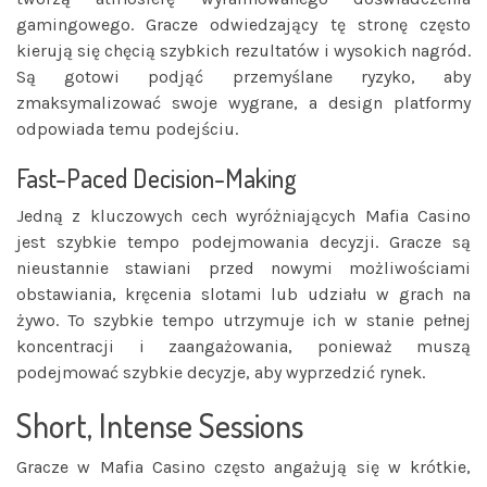
gamingowego. Gracze odwiedzający tę stronę często
kierują się chęcią szybkich rezultatów i wysokich nagród.
Są gotowi podjąć przemyślane ryzyko, aby
zmaksymalizować swoje wygrane, a design platformy
odpowiada temu podejściu.
Fast-Paced Decision-Making
Jedną z kluczowych cech wyróżniających Mafia Casino
jest szybkie tempo podejmowania decyzji. Gracze są
nieustannie stawiani przed nowymi możliwościami
obstawiania, kręcenia slotami lub udziału w grach na
żywo. To szybkie tempo utrzymuje ich w stanie pełnej
koncentracji i zaangażowania, ponieważ muszą
podejmować szybkie decyzje, aby wyprzedzić rynek.
Short, Intense Sessions
Gracze w Mafia Casino często angażują się w krótkie,