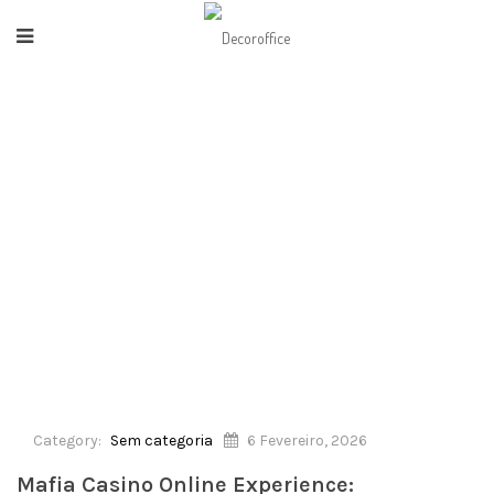
HOME
/
SEM CATEGORIA
/
MAFIA CASINO ONLINE EXPERIENCE: PRZYJRZYJMY
SIĘ GRZE NA WYSOKICH STAWKACH
Category:
Sem categoria
6 Fevereiro, 2026
Mafia Casino Online Experience: