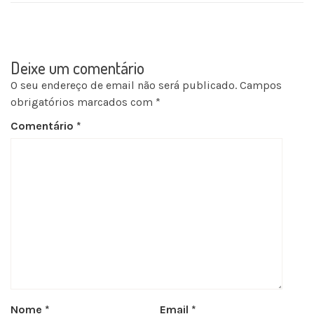
Deixe um comentário
O seu endereço de email não será publicado.
Campos
obrigatórios marcados com
*
Comentário
*
Nome
*
Email
*