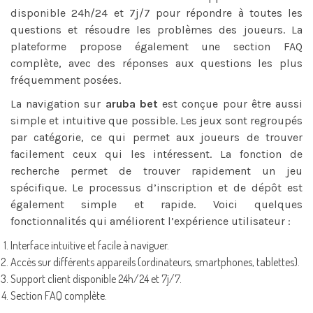
disponible 24h/24 et 7j/7 pour répondre à toutes les
questions et résoudre les problèmes des joueurs. La
plateforme propose également une section FAQ
complète, avec des réponses aux questions les plus
fréquemment posées.
La navigation sur
aruba bet
est conçue pour être aussi
simple et intuitive que possible. Les jeux sont regroupés
par catégorie, ce qui permet aux joueurs de trouver
facilement ceux qui les intéressent. La fonction de
recherche permet de trouver rapidement un jeu
spécifique. Le processus d’inscription et de dépôt est
également simple et rapide. Voici quelques
fonctionnalités qui améliorent l’expérience utilisateur :
Interface intuitive et facile à naviguer.
Accès sur différents appareils (ordinateurs, smartphones, tablettes).
Support client disponible 24h/24 et 7j/7.
Section FAQ complète.