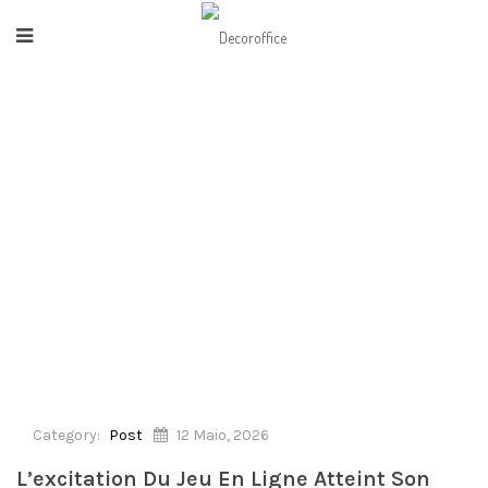
HOME
/
POST
/
L’EXCITATION DU JEU EN LIGNE ATTEINT SON APOGÉE
AVEC ARUBA BET, VOTRE DESTINATION PRIVILÉGIÉE.
Category:
Post
12 Maio, 2026
L’excitation Du Jeu En Ligne Atteint Son