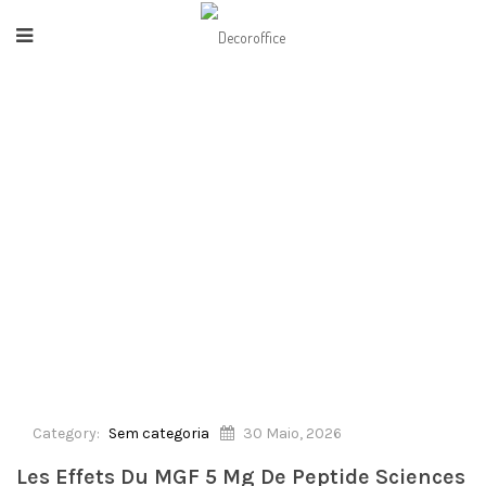
HOME
/
SEM CATEGORIA
/
LES EFFETS DU MGF 5 MG DE PEPTIDE SCIENCES : UN
GUIDE COMPLET
Category:
Sem categoria
30 Maio, 2026
Les Effets Du MGF 5 Mg De Peptide Sciences