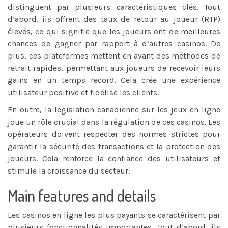
distinguent par plusieurs caractéristiques clés. Tout
d’abord, ils offrent des taux de retour au joueur (RTP)
élevés, ce qui signifie que les joueurs ont de meilleures
chances de gagner par rapport à d’autres casinos. De
plus, ces plateformes mettent en avant des méthodes de
retrait rapides, permettant aux joueurs de recevoir leurs
gains en un temps record. Cela crée une expérience
utilisateur positive et fidélise les clients.
En outre, la législation canadienne sur les jeux en ligne
joue un rôle crucial dans la régulation de ces casinos. Les
opérateurs doivent respecter des normes strictes pour
garantir la sécurité des transactions et la protection des
joueurs. Cela renforce la confiance des utilisateurs et
stimule la croissance du secteur.
Main features and details
Les casinos en ligne les plus payants se caractérisent par
plusieurs fonctionnalités importantes. Tout d’abord, ils