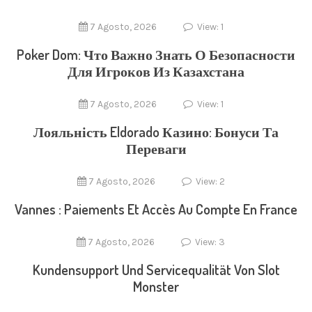
7 Agosto, 2026
View: 1
Poker Dom: Что Важно Знать О Безопасности
Для Игроков Из Казахстана
7 Agosto, 2026
View: 1
Лояльність Eldorado Казино: Бонуси Та
Переваги
7 Agosto, 2026
View: 2
Vannes : Paiements Et Accès Au Compte En France
7 Agosto, 2026
View: 3
Kundensupport Und Servicequalität Von Slot
Monster