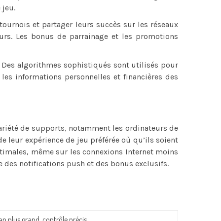
 jeu.
tournois et partager leurs succès sur les réseaux
eurs. Les bonus de parrainage et les promotions
 Des algorithmes sophistiqués sont utilisés pour
 les informations personnelles et financières des
variété de supports, notamment les ordinateurs de
e leur expérience de jeu préférée où qu’ils soient
optimales, même sur les connexions Internet moins
 des notifications push et des bonus exclusifs.
an plus grand, contrôle précis