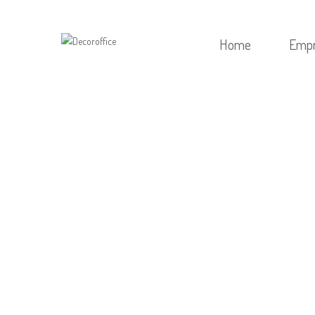
Home
Emp
HOME
/
POST
/
LENGOUEMENT PLANÉ