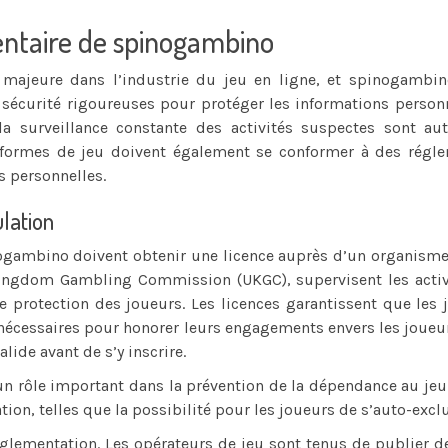
entaire de spinogambino
 majeure dans l’industrie du jeu en ligne, et spinogambino
curité rigoureuses pour protéger les informations personne
t la surveillance constante des activités suspectes sont a
formes de jeu doivent également se conformer à des régleme
s personnelles.
lation
ogambino doivent obtenir une licence auprès d’un organisme
ingdom Gambling Commission (UKGC), supervisent les activité
 protection des joueurs. Les licences garantissent que les je
écessaires pour honorer leurs engagements envers les joueurs. 
lide avant de s’y inscrire.
n rôle important dans la prévention de la dépendance au jeu.
ion, telles que la possibilité pour les joueurs de s’auto-exclu
glementation. Les opérateurs de jeu sont tenus de publier de