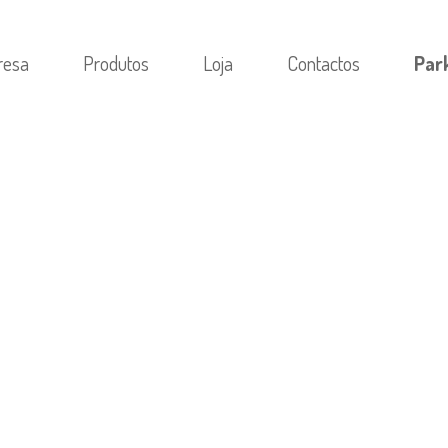
resa
Produtos
Loja
Contactos
Par
TAIRE POUR SPINOGAMBINO DÉCRYPTER LEXPÉRIENCE L