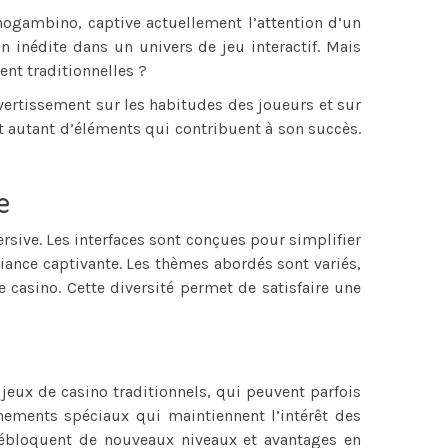
nogambino
, captive actuellement l’attention d’un
 inédite dans un univers de jeu interactif. Mais
ent traditionnelles ?
vertissement sur les habitudes des joueurs et sur
nt autant d’éléments qui contribuent à son succès.
e
ersive. Les interfaces sont conçues pour simplifier
iance captivante. Les thèmes abordés sont variés,
 casino. Cette diversité permet de satisfaire une
eux de casino traditionnels, qui peuvent parfois
nements spéciaux qui maintiennent l’intérêt des
débloquent de nouveaux niveaux et avantages en