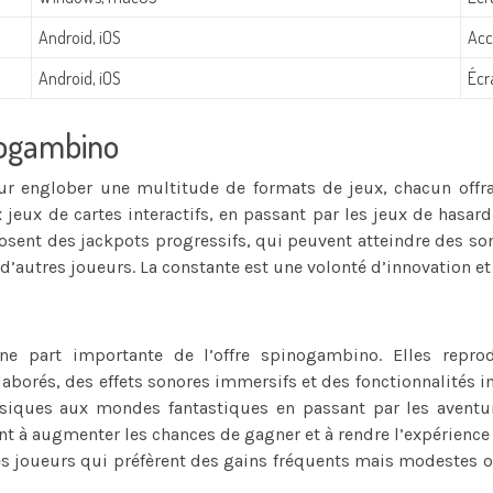
Android, iOS
Acce
Android, iOS
Écr
nogambino
our englober une multitude de formats de jeux, chacun offr
x jeux de cartes interactifs, en passant par les jeux de hasard
oposent des jackpots progressifs, qui peuvent atteindre des 
ec d’autres joueurs. La constante est une volonté d’innovation
une part importante de l’offre spinogambino. Elles rep
aborés, des effets sonores immersifs et des fonctionnalités i
assiques aux mondes fantastiques en passant par les aventu
nt à augmenter les chances de gagner et à rendre l’expérience d
 les joueurs qui préfèrent des gains fréquents mais modestes 