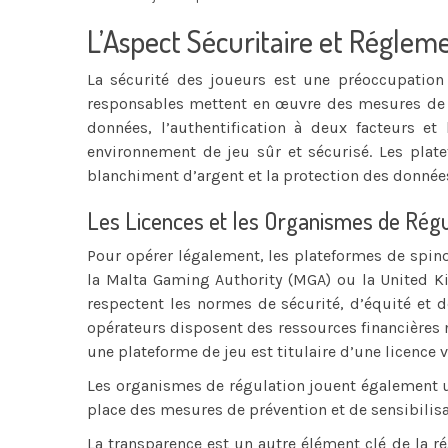
L’Aspect Sécuritaire et Réglem
La sécurité des joueurs est une préoccupation
responsables mettent en œuvre des mesures de sé
données, l’authentification à deux facteurs e
environnement de jeu sûr et sécurisé. Les plate
blanchiment d’argent et la protection des donnée
Les Licences et les Organismes de Régu
Pour opérer légalement, les plateformes de spin
la Malta Gaming Authority (MGA) ou la United K
respectent les normes de sécurité, d’équité et de
opérateurs disposent des ressources financières n
une plateforme de jeu est titulaire d’une licence va
Les organismes de régulation jouent également u
place des mesures de prévention et de sensibilisat
La transparence est un autre élément clé de la ré