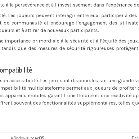
e à la persévérance et à l’investissement dans l’expérience de
é. Les joueurs peuvent interagir entre eux, participer à des 
ment de communauté et encourage l’engagement des utilisat
oueurs et à attirer de nouveaux participants.
importance primordiale à la sécurité et à l’équité des jeux.
s, tandis que des mesures de sécurité rigoureuses protègent
Compatibilité
on accessibilité. Les jeux sont disponibles sur une grande 
ompatibilité multiplateforme permet aux joueurs de profiter d
es appareils mobiles garantit une fluidité et une réactivité 
frent souvent des fonctionnalités supplémentaires, telles que
Windows, macOS
Écr