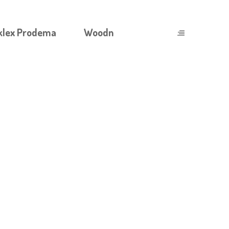
klex Prodema
Woodn
UDIQUE QUI RÉVOLUTIONNE LE DIVERTIS