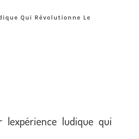
ique Qui Révolutionne Le
 lexpérience ludique qui