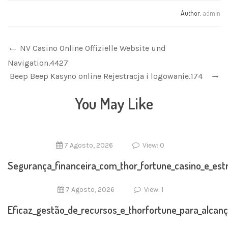
Author:
admin
NV Casino Online Offizielle Website und
Navigation.4427
Beep Beep Kasyno online Rejestracja i logowanie.174
You May Like
7 Agosto, 2026
View: 0
Segurança_financeira_com_thor_fortune_casino_e_est
7 Agosto, 2026
View: 1
Eficaz_gestão_de_recursos_e_thorfortune_para_alcan