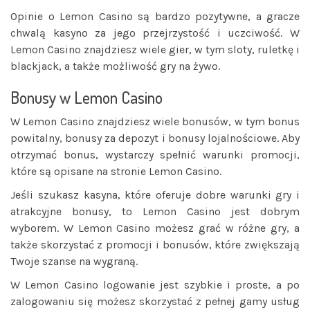
Opinie o Lemon Casino są bardzo pozytywne, a gracze
chwalą kasyno za jego przejrzystość i uczciwość. W
Lemon Casino znajdziesz wiele gier, w tym sloty, ruletkę i
blackjack, a także możliwość gry na żywo.
Bonusy w Lemon Casino
W Lemon Casino znajdziesz wiele bonusów, w tym bonus
powitalny, bonusy za depozyt i bonusy lojalnościowe. Aby
otrzymać bonus, wystarczy spełnić warunki promocji,
które są opisane na stronie Lemon Casino.
Jeśli szukasz kasyna, które oferuje dobre warunki gry i
atrakcyjne bonusy, to Lemon Casino jest dobrym
wyborem. W Lemon Casino możesz grać w różne gry, a
także skorzystać z promocji i bonusów, które zwiększają
Twoje szanse na wygraną.
W Lemon Casino logowanie jest szybkie i proste, a po
zalogowaniu się możesz skorzystać z pełnej gamy usług