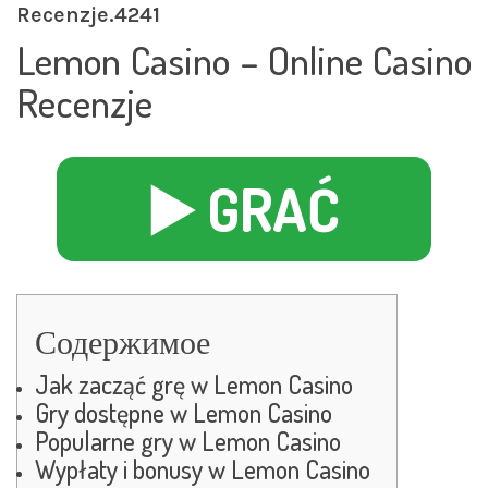
Recenzje.4241
Lemon Casino – Online Casino
Recenzje
▶️ GRAĆ
Содержимое
Jak zacząć grę w Lemon Casino
Gry dostępne w Lemon Casino
Popularne gry w Lemon Casino
Wypłaty i bonusy w Lemon Casino