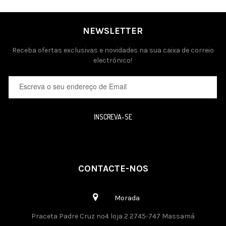
NEWSLETTER
Receba ofertas exclusivas e novidades na sua caixa de correio
electrónico!
INSCREVA-SE
CONTACTE-NOS
Morada
Praceta Padre Cruz nº4 loja 2 2745-747 Massamá