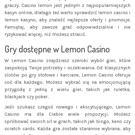
graczy. Casino lemon jest jednym z najpopularniejszych
kasyn online, dlatego też warto sprawdzić lemon casino i
lemon kasyno, aby znaleźć najlepsze oferty i promocje.
Pamiętaj, aby zawsze grać odpowiedzialnie i nie
ryzykować więcej, niż możesz stracić.
Gry dostępne w Lemon Casino
W Lemon Casino znajdziesz szeroki wybór gier, które
zaspokoją Twoje potrzeby i oczekiwania. Od klasycznych
slotów po gry stołowe i karciane, Lemon Casino oferuje
coś dla każdego. Możesz wybrać się na emocjonującą
przygodę z jedną z wielu gier, takich jak ruletka,
blackjack czy poker.
Jeśli szukasz czegoś nowego i ekscytującego, Lemon
Casino ma dla Ciebie wiele propozycji. Możesz
spróbować swoich sił w grach, takich jak bingo, keno czy
scratch cards. Każda gra została starannie wybrana, aby