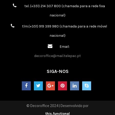
tel. (+351) 214 307 800 (chamada para a rede fixa
nacional)
tlm.(+351) 919 399 980 (chamada para a rede móvel
nacional)
Email:
decoroffice@mail.telepac.pt
SIGA-NOS
© Decoroffice 2024 | Desenvolvido por
this.functional