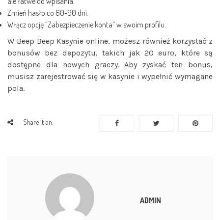
ale łatwe do wpisania.
Zmień hasło co 60-90 dni.
Włącz opcję “Zabezpieczenie konta” w swoim profilu.
W Beep Beep Kasynie online, możesz również korzystać z
bonusów bez depozytu, takich jak 20 euro, które są
dostępne dla nowych graczy. Aby zyskać ten bonus,
musisz zarejestrować się w kasynie i wypełnić wymagane
pola.
Share it on:
ADMIN