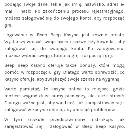
podając swoje dane, takie jak imię, nazwisko, adres e-
mail i hasło. Po zakończeniu procesu rejestracyjnego,
możesz zalogować się do swojego konta, aby rozpocząć
grę.
Logowanie w Beep Beep Kasyno jest równie proste.
Wystarczy wpisać swoje hasło i nazwę użytkownika, aby
zalogować się do swojego konta. Po zalogowaniu,
możesz wybrać swoją ulubioną grę i rozpocząć grę.
Beep Beep Kasyno oferuje także bonusy, które mogą
pomóc w rozpoczęciu gry. Dlatego warto sprawdzić, co
kasyno oferuje, aby zwiększyć swoje szanse na wygraną.
Warto pamiętać, że kasyno online to miejsce, gdzie
możesz wygrać duże sumy pieniędzy, ale także stracić.
Dlatego ważne jest, aby wiedzieć, jak zarejestrować się i
zalogować w kasynie online, aby uniknąć problemów.
W tym artykule przedstawiliśmy instrukcje, jak
zarejestrować się i zalogować w Beep Beep Kasyno.