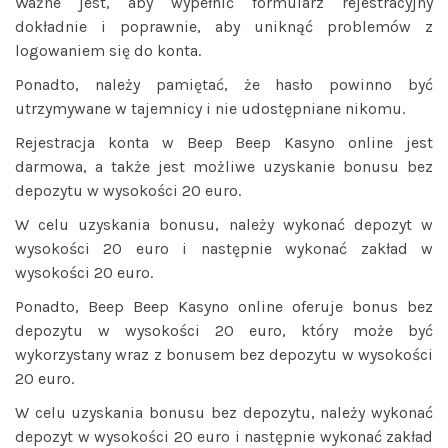
Ważne jest, aby wypełnić formularz rejestracyjny
dokładnie i poprawnie, aby uniknąć problemów z
logowaniem się do konta.
Ponadto, należy pamiętać, że hasło powinno być
utrzymywane w tajemnicy i nie udostępniane nikomu.
Rejestracja konta w Beep Beep Kasyno online jest
darmowa, a także jest możliwe uzyskanie bonusu bez
depozytu w wysokości 20 euro.
W celu uzyskania bonusu, należy wykonać depozyt w
wysokości 20 euro i następnie wykonać zakład w
wysokości 20 euro.
Ponadto, Beep Beep Kasyno online oferuje bonus bez
depozytu w wysokości 20 euro, który może być
wykorzystany wraz z bonusem bez depozytu w wysokości
20 euro.
W celu uzyskania bonusu bez depozytu, należy wykonać
depozyt w wysokości 20 euro i następnie wykonać zakład