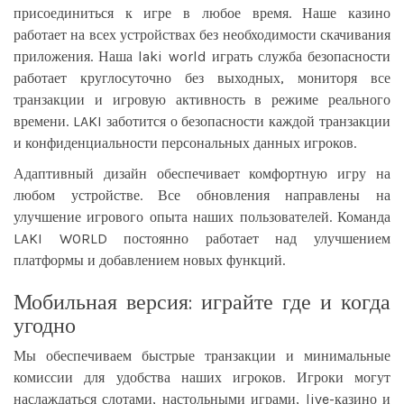
присоединиться к игре в любое время. Наше казино
работает на всех устройствах без необходимости скачивания
приложения. Наша
laki world играть
служба безопасности
работает круглосуточно без выходных, мониторя все
транзакции и игровую активность в режиме реального
времени. LAKI заботится о безопасности каждой транзакции
и конфиденциальности персональных данных игроков.
Адаптивный дизайн обеспечивает комфортную игру на
любом устройстве. Все обновления направлены на
улучшение игрового опыта наших пользователей. Команда
LAKI WORLD постоянно работает над улучшением
платформы и добавлением новых функций.
Мобильная версия: играйте где и когда
угодно
Мы обеспечиваем быстрые транзакции и минимальные
комиссии для удобства наших игроков. Игроки могут
наслаждаться слотами, настольными играми, live-казино и