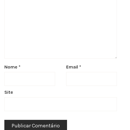
Nome
*
Email
*
Site