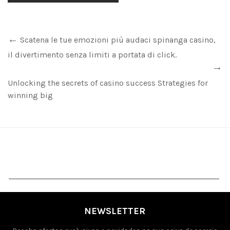
Scatena le tue emozioni più audaci spinanga casino,
il divertimento senza limiti a portata di click.
Unlocking the secrets of casino success Strategies for
winning big
NEWSLETTER