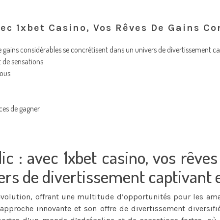
vec 1xbet Casino, Vos Rêves De Gains C
 de gains considérables se concrétisent dans un univers de divertissement ca
t de sensations
sous
ces de gagner
lic : avec 1xbet casino, vos rêve
rs de divertissement captivant e
évolution, offrant une multitude d’opportunités pour les am
approche innovante et son offre de divertissement diversif