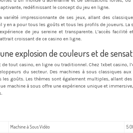
ortes d’un monde d’adrénaline et de sensations fortes, où l
tivante, redéfinissant le concept du jeu en ligne.
 la variété impressionnante de ses jeux, allant des classiq
l y en a pour tous les goûts et tous les profils de joueurs. La
xpérience de jeu sereine et transparente. L’accès facilité 
ttrait croissant de ce casino en ligne.
 une explosion de couleurs et de sensat
e tout casino, en ligne ou traditionnel. Chez 1xbet casino, l’o
veloppeurs du secteur. Des machines à sous classiques aux 
us les goûts. Les thèmes sont également multiples, allant de
que machine à sous offre une expérience unique et immersive,
.
Machine à Sous Vidéo
5 0