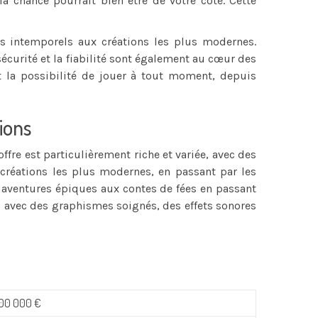
a chance pourrait bien être de votre côté. Cette
ues intemporels aux créations les plus modernes.
 sécurité et la fiabilité sont également au cœur des
et la possibilité de jouer à tout moment, depuis
ions
ffre est particulièrement riche et variée, avec des
créations les plus modernes, en passant par les
s aventures épiques aux contes de fées en passant
 avec des graphismes soignés, des effets sonores
00 000 €