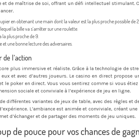
et de maîtrise de soi, offrant un défi intellectuel stimulant. C
lancer.
roupier en obtenant une main dont la valeur est la plus proche possible de 2
quel la bille va s’arrêter sur une roulette.
a la plus proche de 9.
e et une bonne lecture des adversaires.
 de l’action
ncore plus immersive et réaliste. Grâce à la technologie de st
c eux et avec d’autres joueurs. Le casino en direct propose 
t et le poker en direct. Vous vous sentirez comme si vous étiez 
ension sociale et conviviale à l’expérience de jeu en ligne.
de différentes variantes de jeux de table, avec des règles et d
d’expérience. L’ambiance est animée et conviviale, créant une
permet d’échanger et de partager des moments de jeu uniques.
coup de pouce pour vos chances de gag