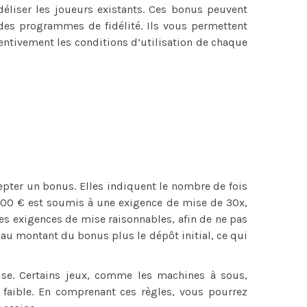
éliser les joueurs existants. Ces bonus peuvent
des programmes de fidélité. Ils vous permettent
entivement les conditions d’utilisation de chaque
pter un bonus. Elles indiquent le nombre de fois
100 € est soumis à une exigence de mise de 30x,
es exigences de mise raisonnables, afin de ne pas
 au montant du bonus plus le dépôt initial, ce qui
ise. Certains jeux, comme les machines à sous,
faible. En comprenant ces règles, vous pourrez