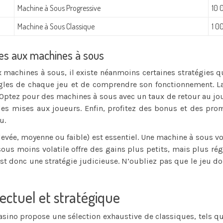
Machine à Sous Progressive
10 
Machine à Sous Classique
1 0
ces aux machines à sous
 machines à sous, il existe néanmoins certaines stratégies 
règles de chaque jeu et de comprendre son fonctionnement. L
 Optez pour des machines à sous avec un taux de retour au joue
es mises aux joueurs. Enfin, profitez des bonus et des prom
u.
evée, moyenne ou faible) est essentiel. Une machine à sous vo
us moins volatile offre des gains plus petits, mais plus rég
est donc une stratégie judicieuse. N’oubliez pas que le jeu do
llectuel et stratégique
asino propose une sélection exhaustive de classiques, tels que 