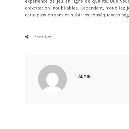
expérience de jeu en ligne de qualité. Que vou
d’excitation inoubliables. Cependant, n’oubliez 
cette passion sans en subir les conséquences nég
Share it on:
ADMIN