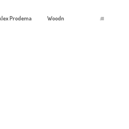
klex Prodema
Woodn
NS CONSIDÉRABLES SE CONCRÉTISENT D