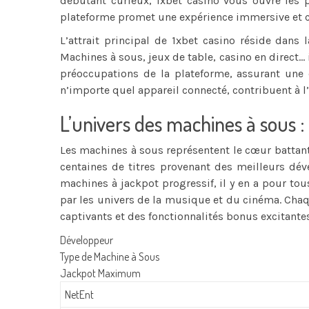
débutant curieux, 1xbet casino vous ouvre les p
plateforme promet une expérience immersive et cap
L’attrait principal de 1xbet casino réside dans
Machines à sous, jeux de table, casino en direct… i
préoccupations de la plateforme, assurant une e
n’importe quel appareil connecté, contribuent à l’a
L’univers des machines à sous :
Les machines à sous représentent le cœur battant d
centaines de titres provenant des meilleurs dé
machines à jackpot progressif, il y en a pour to
par les univers de la musique et du cinéma. Cha
captivants et des fonctionnalités bonus excitantes
Développeur
Type de Machine à Sous
Jackpot Maximum
NetEnt