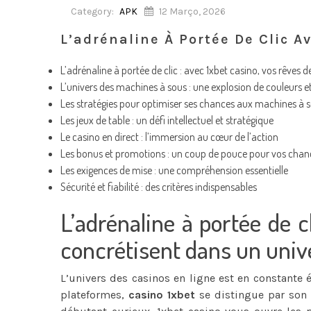
Category:
APK
12 Março, 2026
L’adrénaline À Portée De Clic A
L’adrénaline à portée de clic : avec 1xbet casino, vos rêves
L’univers des machines à sous : une explosion de couleurs e
Les stratégies pour optimiser ses chances aux machines à 
Les jeux de table : un défi intellectuel et stratégique
Le casino en direct : l’immersion au cœur de l’action
Les bonus et promotions : un coup de pouce pour vos chan
Les exigences de mise : une compréhension essentielle
Sécurité et fiabilité : des critères indispensables
L’adrénaline à portée de c
concrétisent dans un unive
L’univers des casinos en ligne est en constante 
plateformes,
casino 1xbet
se distingue par son 