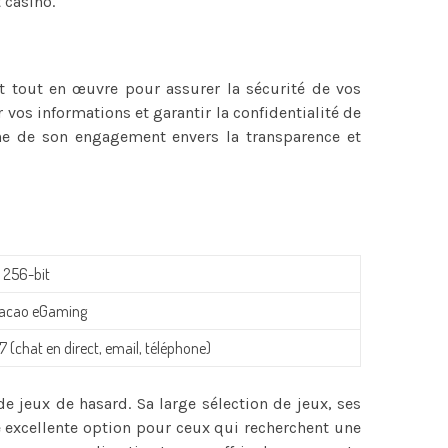
 casino.
met tout en œuvre pour assurer la sécurité de vos
vos informations et garantir la confidentialité de
ne de son engagement envers la transparence et
 256-bit
acao eGaming
7 (chat en direct, email, téléphone)
 jeux de hasard. Sa large sélection de jeux, ses
e excellente option pour ceux qui recherchent une