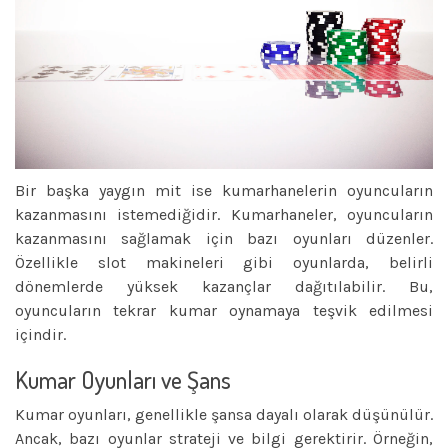
Bir başka yaygın mit ise kumarhanelerin oyuncuların
kazanmasını istemediğidir. Kumarhaneler, oyuncuların
kazanmasını sağlamak için bazı oyunları düzenler.
Özellikle slot makineleri gibi oyunlarda, belirli
dönemlerde yüksek kazançlar dağıtılabilir. Bu,
oyuncuların tekrar kumar oynamaya teşvik edilmesi
içindir.
Kumar Oyunları ve Şans
Kumar oyunları, genellikle şansa dayalı olarak düşünülür.
Ancak, bazı oyunlar strateji ve bilgi gerektirir. Örneğin,