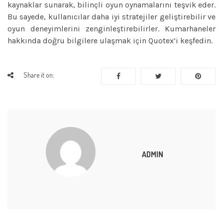
kaynaklar sunarak, bilinçli oyun oynamalarını teşvik eder.
Bu sayede, kullanıcılar daha iyi stratejiler geliştirebilir ve
oyun deneyimlerini zenginleştirebilirler. Kumarhaneler
hakkında doğru bilgilere ulaşmak için Quotex’i keşfedin.
Share it on:
ADMIN