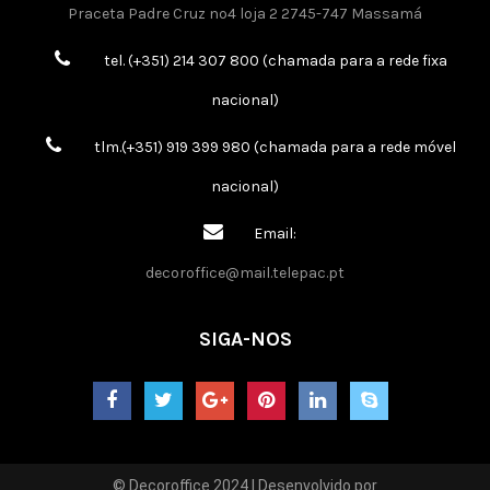
Praceta Padre Cruz nº4 loja 2 2745-747 Massamá
tel. (+351) 214 307 800 (chamada para a rede fixa
nacional)
tlm.(+351) 919 399 980 (chamada para a rede móvel
nacional)
Email:
decoroffice@mail.telepac.pt
SIGA-NOS
© Decoroffice 2024 | Desenvolvido por