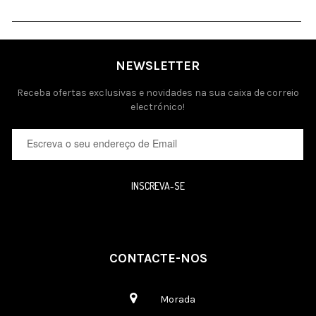
NEWSLETTER
Receba ofertas exclusivas e novidades na sua caixa de correio
electrónico!
INSCREVA-SE
CONTACTE-NOS
Morada