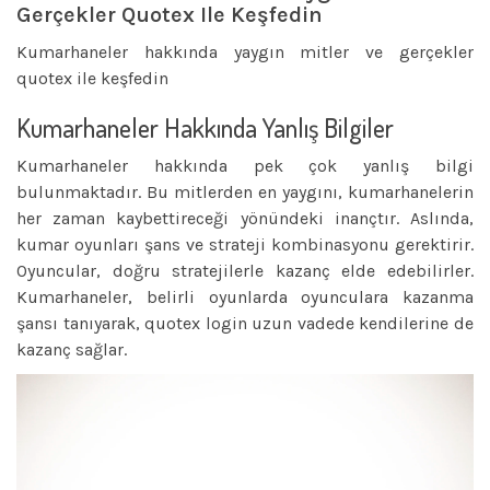
Gerçekler Quotex Ile Keşfedin
Kumarhaneler hakkında yaygın mitler ve gerçekler
quotex ile keşfedin
Kumarhaneler Hakkında Yanlış Bilgiler
Kumarhaneler hakkında pek çok yanlış bilgi
bulunmaktadır. Bu mitlerden en yaygını, kumarhanelerin
her zaman kaybettireceği yönündeki inançtır. Aslında,
kumar oyunları şans ve strateji kombinasyonu gerektirir.
Oyuncular, doğru stratejilerle kazanç elde edebilirler.
Kumarhaneler, belirli oyunlarda oyunculara kazanma
şansı tanıyarak,
quotex login
uzun vadede kendilerine de
kazanç sağlar.