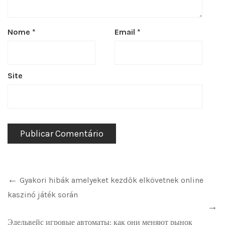
Nome
*
Email
*
Site
Gyakori hibák amelyeket kezdők elkövetnek online
kaszinó játék során
Эдельвейс игровые автоматы: как они меняют рынок