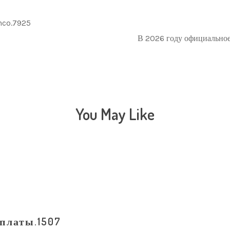
nco.7925
В 2026 году официальное
You May Like
платы.1507