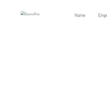
Home
Emp
HOME
/
NEWS
/
KUMAR 