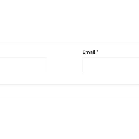
Email
*