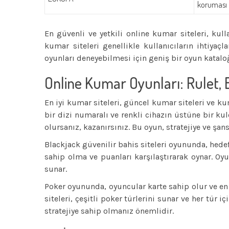
koruması
En güvenli ve yetkili online kumar siteleri, kulla
kumar siteleri genellikle kullanıcıların ihtiyaç
oyunları deneyebilmesi için geniş bir oyun kataloğ
Online Kumar Oyunları: Rulet, 
En iyi kumar siteleri, güncel kumar siteleri ve ku
bir dizi numaralı ve renkli cihazın üstüne bir kul
olursanız, kazanırsınız. Bu oyun, stratejiye ve şans
Blackjack
güvenilir bahis siteleri
oyununda, hedef
sahip olma ve puanları karşılaştırarak oynar. Oyun
sunar.
Poker oyununda, oyuncular karte sahip olur ve en g
siteleri, çeşitli poker türlerini sunar ve her tür i
stratejiye sahip olmanız önemlidir.