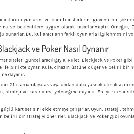
nıcıların oyunlarını ve para transferlerini güvenli bir şekilde 
larına ve beklentilere uygun olarak tasarlanmıştır. Örneğin, 
u sunarlar. Bu, kullanıcıların farklı oyunlarla ilgilenmesini ve
Blackjack ve Poker Nasıl Oynanır
mar siteleri guncel aracılığıyla, Rulet, Blackjack ve Poker gib
e ile birlikte oynar. Kule, cihazın üstüne düşer ve belirli bi
ına dayanır.
iniz 21’i tamamlayarak veya ondan daha yüksek olmaksızın en
, strateji ve karar alma yeteneğine dayanır. En iyi kumar sitele
üçlü kart serisini elde etmeye çalışırlar. Oyun, strateji, tah
çin belirli bir stratejiyi önerirler. Blackjack ve Poker gibi oyu