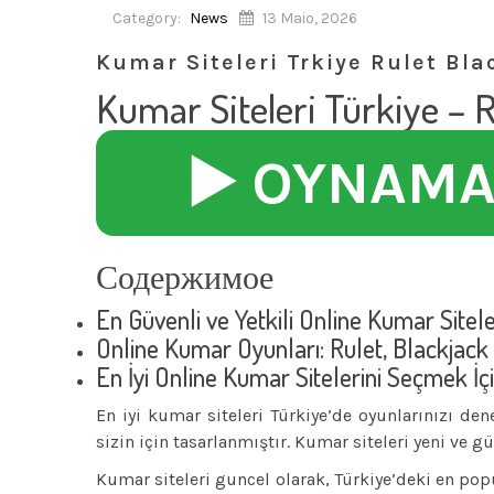
Category:
News
13 Maio, 2026
Kumar Siteleri Trkiye Rulet Bl
Kumar Siteleri Türkiye – 
▶️ OYNAM
Содержимое
En Güvenli ve Yetkili Online Kumar Sitele
Online Kumar Oyunları: Rulet, Blackjack
En İyi Online Kumar Sitelerini Seçmek İç
En iyi kumar siteleri Türkiye’de oyunlarınızı den
sizin için tasarlanmıştır. Kumar siteleri yeni ve
Kumar siteleri guncel olarak, Türkiye’deki en popül