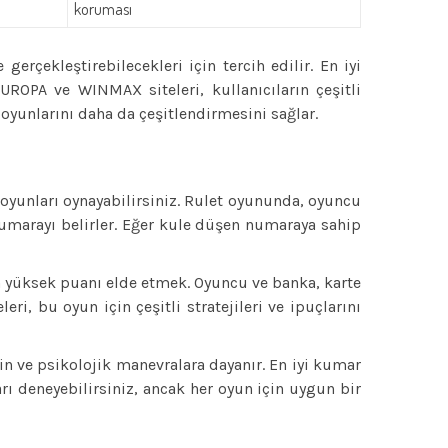
koruması
gerçekleştirebilecekleri için tercih edilir. En iyi
EUROPA ve WINMAX siteleri, kullanıcıların çeşitli
 oyunlarını daha da çeşitlendirmesini sağlar.
i oyunları oynayabilirsiniz. Rulet oyununda, oyuncu
r numarayı belirler. Eğer kule düşen numaraya sahip
 yüksek puanı elde etmek. Oyuncu ve banka, karte
ri, bu oyun için çeşitli stratejileri ve ipuçlarını
min ve psikolojik manevralara dayanır. En iyi kumar
nları deneyebilirsiniz, ancak her oyun için uygun bir