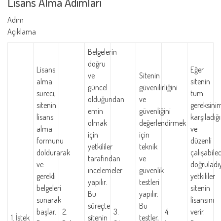
Lisans Alma Adımları
Adım
Açıklama
Belgelerin
doğru
Lisans
Eğer
ve
Sitenin
alma
sitenin
güncel
güvenilirliğini
süreci,
tüm
olduğundan
ve
sitenin
gereksinim
emin
güvenliğini
lisans
karşıladığı
olmak
değerlendirmek
alma
ve
için
için
formunu
düzenli
yetkililer
teknik
doldurarak
çalışabile
tarafından
ve
ve
doğruladı
incelemeler
güvenlik
gerekli
yetkililer
yapılır.
testleri
belgeleri
sitenin
Bu
yapılır.
sunarak
lisansını
süreçte
Bu
başlar.
2.
3.
4.
verir.
1. İstek
sitenin
testler,