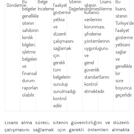
Bu
Belge
Sitenin
Lisans
Bu
Gönderme
faaliyet
sitenin
belgeler
İnceleme
Değerlendirilmesi
Verme
lisans,
gösterme
kullanıcı
genellikle
sitenin
yetkisi
verilerinin
sitenin
Türkiye’de
ve
korunması,
sahibinin
faaliyet
düzenli
şifreleme
kimlik
gösterme
çalışmasını
yöntemlerinin
bilgileri,
yetkisini
sağlamak
uygunluğunu
işletme
sağlar
için
ve
belgeleri
ve
gerekli
genel
ve
genellikle
tüm
güvenlik
finansal
bir
belgelerin
standartlarını
durum
süre
sunulup
kontrol
raporları
boyunca
sunulmadığı
etmektedir.
olabilir.
geçerlidir.
kontrol
edilir.
Lisans alma süreci, sitenin güvenilirliğini ve düzenli
çalışmasını sağlamak için gerekli önlemleri almakta