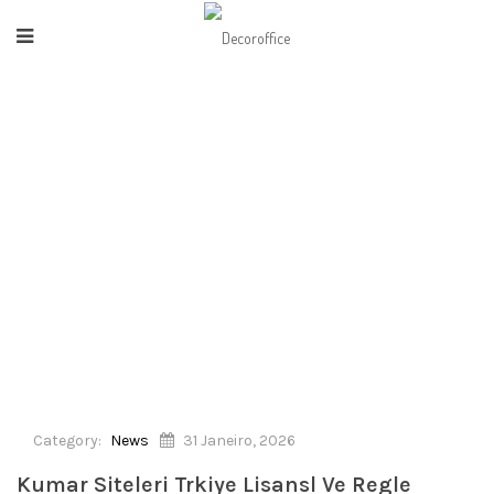
HOME
/
NEWS
/
KUMAR SITELERI TRKIYE LISANSL VE REGLE EDILMI
ONLINE KUMAR SITELERI.1611
Category:
News
31 Janeiro, 2026
Kumar Siteleri Trkiye Lisansl Ve Regle