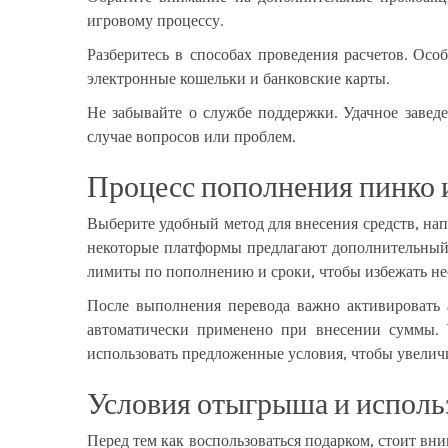
игровому процессу.
Разберитесь в способах проведения расчетов. Ос
электронные кошельки и банковские карты.
Не забывайте о службе поддержки. Удачное завед
случае вопросов или проблем.
Процесс пополнения пинко 
Выберите удобный метод для внесения средств, на
некоторые платформы предлагают дополнительный 
лимиты по пополнению и сроки, чтобы избежать н
После выполнения перевода важно активировать 
автоматически применено при внесении суммы. 
использовать предложенные условия, чтобы увеличи
Условия отыгрыша и исполь
Перед тем как воспользоваться подарком, стоит вн