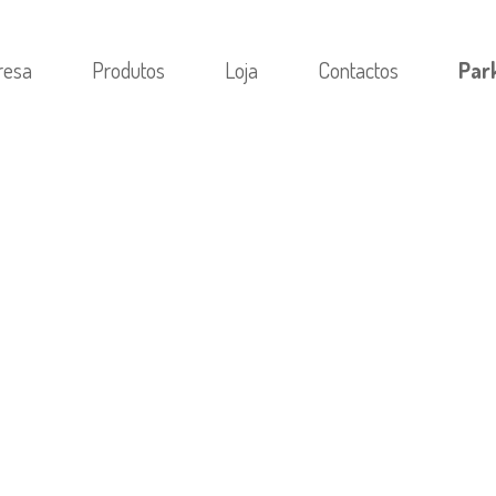
resa
Produtos
Loja
Contactos
Par
 CATEGORIA
/
КАЗИНО КАК ПОПОЛНИТЬ ПИНКО