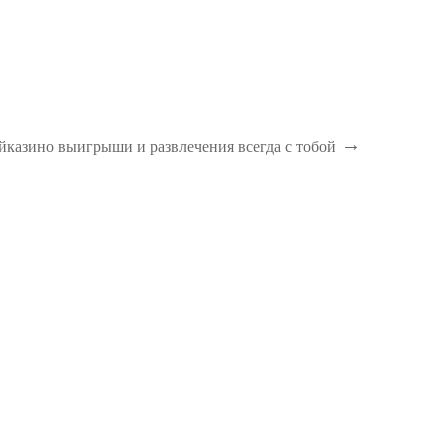
казино выигрыши и развлечения всегда с тобой