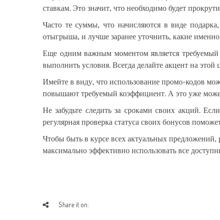
ставкам. Это значит, что необходимо будет прокрут
Часто те суммы, что начисляются в виде подарк
отыгрыша, и лучше заранее уточнить, какие именно.
Еще одним важным моментом является требуемый к
выполнить условия. Всегда делайте акцент на этой
Имейте в виду, что использование промо-кодов мо
повышают требуемый коэффициент. А это уже может
Не забудьте следить за сроками своих акций. Е
регулярная проверка статуса своих бонусов поможе
Чтобы быть в курсе всех актуальных предложений,
максимально эффективно использовать все доступн
Share it on: