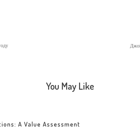
году
Джой
You May Like
tions: A Value Assessment