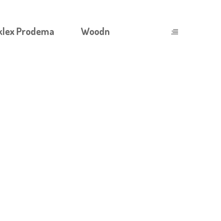
klex Prodema
Woodn
 С БОНУСОМ