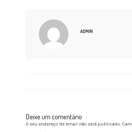
ADMIN
Deixe um comentário
O seu endereço de email não será publicado.
Camp