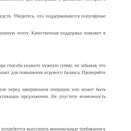
едств. Убедитесь, что поддерживаются популярные
тронную почту. Качественная поддержка поможет в
ра способа укажите нужную сумму, не забывая, что
иант для повышения игрового баланса. Проверяйте
поле перед завершением операции или может быть
ктивации предложения. Не упустите возможность
и, потребуется выполнить минимальные требования к