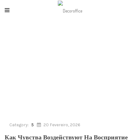
HOME
/
5
/
КАК ЧУВСТВА ВОЗДЕЙСТВУЮТ НА
ВОСПРИЯТИЕ ЗНАЧИМОСТИ
Category:
5
20 Fevereiro, 2026
Как Чувства Воздействуют На Восприятие