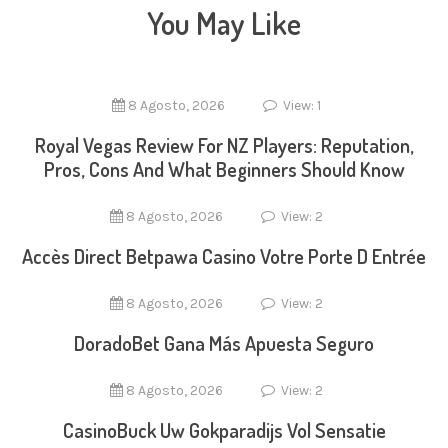
You May Like
8 Agosto, 2026
View: 1
Royal Vegas Review For NZ Players: Reputation,
Pros, Cons And What Beginners Should Know
8 Agosto, 2026
View: 2
Accès Direct Betpawa Casino Votre Porte D Entrée
8 Agosto, 2026
View: 2
DoradoBet Gana Más Apuesta Seguro
8 Agosto, 2026
View: 2
CasinoBuck Uw Gokparadijs Vol Sensatie