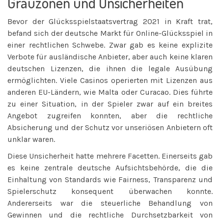
Grauzonen und Unsicherheiten
Bevor der Glücksspielstaatsvertrag 2021 in Kraft trat,
befand sich der deutsche Markt für Online-Glücksspiel in
einer rechtlichen Schwebe. Zwar gab es keine explizite
Verbote für ausländische Anbieter, aber auch keine klaren
deutschen Lizenzen, die ihnen die legale Ausübung
ermöglichten. Viele Casinos operierten mit Lizenzen aus
anderen EU-Ländern, wie Malta oder Curacao. Dies führte
zu einer Situation, in der Spieler zwar auf ein breites
Angebot zugreifen konnten, aber die rechtliche
Absicherung und der Schutz vor unseriösen Anbietern oft
unklar waren.
Diese Unsicherheit hatte mehrere Facetten. Einerseits gab
es keine zentrale deutsche Aufsichtsbehörde, die die
Einhaltung von Standards wie Fairness, Transparenz und
Spielerschutz konsequent überwachen konnte.
Andererseits war die steuerliche Behandlung von
Gewinnen und die rechtliche Durchsetzbarkeit von