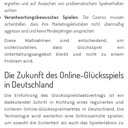
ergreifen und auf Anzeichen von problematischem Spielverhalten
achten.
Verantwortungsbewusstes Spielen:
Die Casinos müssen
sicherstellen, dass ihre Marketingaktivitäten nicht übermäßig
aggressiv sind und keine Minderjährigen ansprechen.
Diese Maßnahmen sind entscheidend, um
sicherzustellen, dass Glücksspiel ein
Unterhaltungsangebot bleibt und nicht zu einem
Problem wird.
Die Zukunft des Online-Glücksspiels
in Deutschland
Die Einführung des Glücksspielstaatsvertrags ist ein
bedeutender Schritt in Richtung eines regulierten und
sicheren Online-Glücksspielmarktes in Deutschland. Die
Technologie wird weiterhin eine Schlüsselrolle spielen,
um sowohl die Sicherheit als auch das Spielerlebnis zu