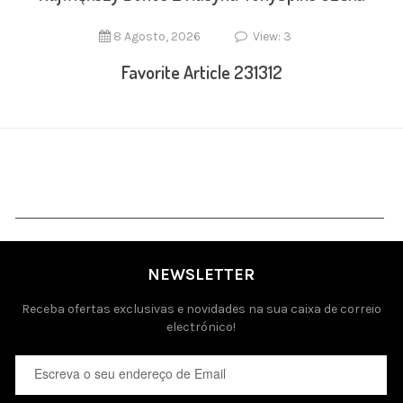
8 Agosto, 2026
View: 3
Favorite Article 231312
NEWSLETTER
Receba ofertas exclusivas e novidades na sua caixa de correio
electrónico!