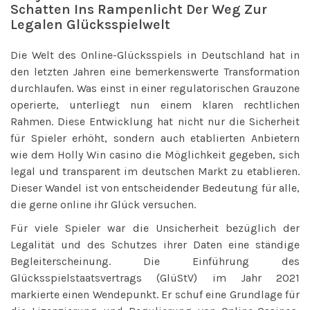
Schatten Ins Rampenlicht Der Weg Zur
Legalen Glücksspielwelt
Die Welt des Online-Glücksspiels in Deutschland hat in
den letzten Jahren eine bemerkenswerte Transformation
durchlaufen. Was einst in einer regulatorischen Grauzone
operierte, unterliegt nun einem klaren rechtlichen
Rahmen. Diese Entwicklung hat nicht nur die Sicherheit
für Spieler erhöht, sondern auch etablierten Anbietern
wie dem
Holly Win casino
die Möglichkeit gegeben, sich
legal und transparent im deutschen Markt zu etablieren.
Dieser Wandel ist von entscheidender Bedeutung für alle,
die gerne online ihr Glück versuchen.
Für viele Spieler war die Unsicherheit bezüglich der
Legalität und des Schutzes ihrer Daten eine ständige
Begleiterscheinung. Die Einführung des
Glücksspielstaatsvertrags (GlüStV) im Jahr 2021
markierte einen Wendepunkt. Er schuf eine Grundlage für