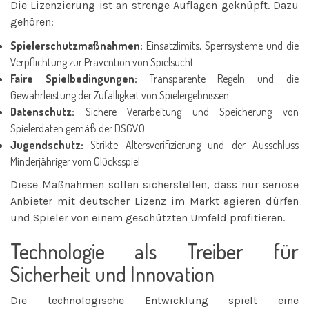
Die Lizenzierung ist an strenge Auflagen geknüpft. Dazu
gehören:
Spielerschutzmaßnahmen:
Einsatzlimits, Sperrsysteme und die
Verpflichtung zur Prävention von Spielsucht.
Faire Spielbedingungen:
Transparente Regeln und die
Gewährleistung der Zufälligkeit von Spielergebnissen.
Datenschutz:
Sichere Verarbeitung und Speicherung von
Spielerdaten gemäß der DSGVO.
Jugendschutz:
Strikte Altersverifizierung und der Ausschluss
Minderjähriger vom Glücksspiel.
Diese Maßnahmen sollen sicherstellen, dass nur seriöse
Anbieter mit deutscher Lizenz im Markt agieren dürfen
und Spieler von einem geschützten Umfeld profitieren.
Technologie als Treiber für
Sicherheit und Innovation
Die technologische Entwicklung spielt eine