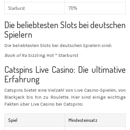
Starburst
70%
Die beliebtesten Slots bei deutschen
Spielern
Die beliebtesten Slots bei deutschen Spielern sind:
Book of Ra
Sizzling Hot * Starburst
Catspins Live Casino: Die ultimative
Erfahrung
Catspins bietet eine Vielzahl von Live Casino-Spielen, von
Blackjack bis hin zu Roulette. Hier sind einige wichtige
Fakten über Live Casino bei Catspins:
Spiel
Mindesteinsatz