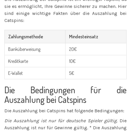
sie es ermöglicht, Ihre Gewinne sicherer zu machen. Hier
sind einige wichtige Fakten über die Auszahlung bei
Catspins:
Zahlungsmethode
Mindesteinsatz
Banküberweisung
20€
Kreditkarte
10€
E-Wallet
5€
Die Bedingungen für die
Auszahlung bei Catspins
Die Auszahlung bei Catspins hat folgende Bedingungen:
Die Auszahlung ist nur für deutsche Spieler gültig.
Die
Auszahlung ist nur für Gewinne gültig. * Die Auszahlung