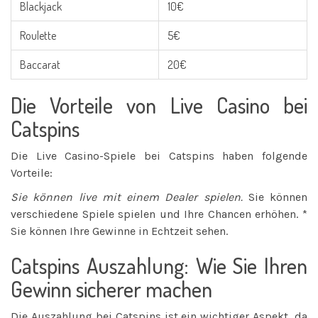
Blackjack
10€
Roulette
5€
Baccarat
20€
Die Vorteile von Live Casino bei
Catspins
Die Live Casino-Spiele bei Catspins haben folgende
Vorteile:
Sie können live mit einem Dealer spielen.
Sie können
verschiedene Spiele spielen und Ihre Chancen erhöhen. *
Sie können Ihre Gewinne in Echtzeit sehen.
Catspins Auszahlung: Wie Sie Ihren
Gewinn sicherer machen
Die Auszahlung bei Catspins ist ein wichtiger Aspekt, da