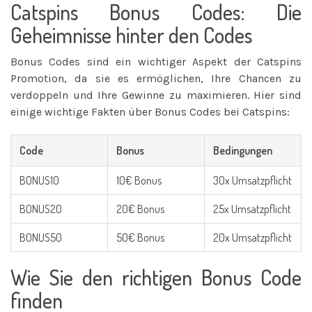
Catspins Bonus Codes: Die
Geheimnisse hinter den Codes
Bonus Codes sind ein wichtiger Aspekt der Catspins
Promotion, da sie es ermöglichen, Ihre Chancen zu
verdoppeln und Ihre Gewinne zu maximieren. Hier sind
einige wichtige Fakten über Bonus Codes bei Catspins:
Code
Bonus
Bedingungen
BONUS10
10€ Bonus
30x Umsatzpflicht
BONUS20
20€ Bonus
25x Umsatzpflicht
BONUS50
50€ Bonus
20x Umsatzpflicht
Wie Sie den richtigen Bonus Code
finden