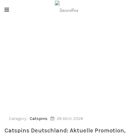
HOME
/
CATSPINS
/
CATSPINS DEUTSCHLAND: AKTUELLE PROMOTION,
FREISPIELE UND BONI FÜR ECHTE KICKER
Category:
Catspins
28 Abril, 2026
Catspins Deutschland: Aktuelle Promotion,