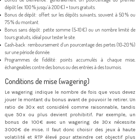
dépôt (ex. 100 % jusqu’à 200 €) + tours gratuits.
Bonus de dépôt : offert sur les dépôts suivants, souvent à 50 % ou
75 % du montant.
Bonus sans dépôt : petite somme (5‑10 €) ou un nombre limité de
tours gratuits, idéal pour tester le site.
Cash‑back : remboursement d’un pourcentage des pertes (10‑20 %)
sur une période donnée.
Programmes de fidélité : points accumulés à chaque mise,
échangeables contre des bonus ou des entrées à des tournois.
Conditions de mise (wagering)
Le wagering indique le nombre de fois que vous devez
jouer le montant du bonus avant de pouvoir le retirer. Un
ratio de 30 x est considéré comme raisonnable, tandis
que 50 x ou plus devient prohibitif. Par exemple, un
bonus de 100 € avec un wagering de 30 x nécessite
3 000 € de mise. Il faut donc choisir des jeux à haute
volatilité et RTP élevé pour atteindre cet objectif plus