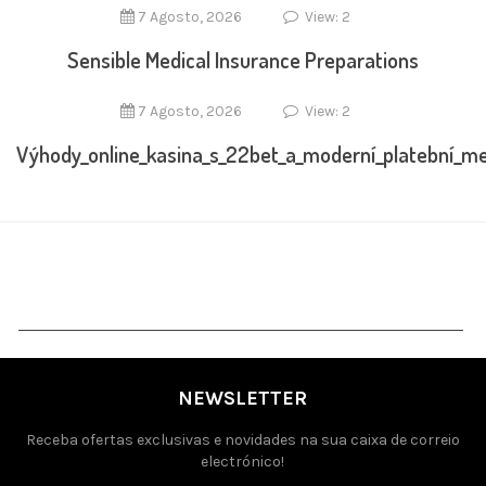
7 Agosto, 2026
View: 2
Sensible Medical Insurance Preparations
7 Agosto, 2026
View: 2
Výhody_online_kasina_s_22bet_a_moderní_platební_m
NEWSLETTER
Receba ofertas exclusivas e novidades na sua caixa de correio
electrónico!