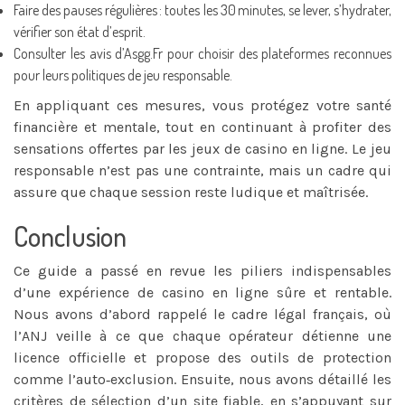
Faire des pauses régulières : toutes les 30 minutes, se lever, s’hydrater,
vérifier son état d’esprit.
Consulter les avis d’Asgg.Fr pour choisir des plateformes reconnues
pour leurs politiques de jeu responsable.
En appliquant ces mesures, vous protégez votre santé
financière et mentale, tout en continuant à profiter des
sensations offertes par les jeux de casino en ligne. Le jeu
responsable n’est pas une contrainte, mais un cadre qui
assure que chaque session reste ludique et maîtrisée.
Conclusion
Ce guide a passé en revue les piliers indispensables
d’une expérience de casino en ligne sûre et rentable.
Nous avons d’abord rappelé le cadre légal français, où
l’ANJ veille à ce que chaque opérateur détienne une
licence officielle et propose des outils de protection
comme l’auto‑exclusion. Ensuite, nous avons détaillé les
critères de sélection d’un site fiable, en s’appuyant sur