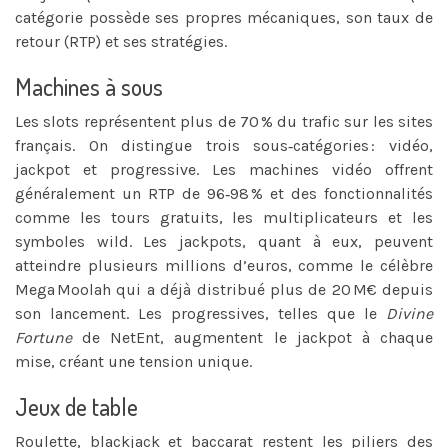
catégorie possède ses propres mécaniques, son taux de
retour (RTP) et ses stratégies.
Machines à sous
Les slots représentent plus de 70 % du trafic sur les sites
français. On distingue trois sous‑catégories : vidéo,
jackpot et progressive. Les machines vidéo offrent
généralement un RTP de 96‑98 % et des fonctionnalités
comme les tours gratuits, les multiplicateurs et les
symboles wild. Les jackpots, quant à eux, peuvent
atteindre plusieurs millions d’euros, comme le célèbre
Mega Moolah qui a déjà distribué plus de 20 M€ depuis
son lancement. Les progressives, telles que le
Divine
Fortune
de NetEnt, augmentent le jackpot à chaque
mise, créant une tension unique.
Jeux de table
Roulette, blackjack et baccarat restent les piliers des