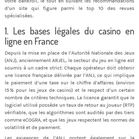
votre bankroll, le tout en suivant les recommandations
d’un site qui figure parmi le top 10 des revues
spécialisées.
1. Les bases légales du casino en
ligne en France
Depuis la mise en place de l’Autorité Nationale des Jeux
(ANJ), anciennement ARJEL, le secteur du jeu en ligne est
soumis à un cadre strict. Chaque opérateur doit obtenir
une licence française délivrée par l’ANJ, ce qui implique
le paiement d’une taxe sur le chiffre d’affaires (environ
15 % pour les jeux de casino) et le respect d’un certain
nombre de critères techniques. La licence garantit que le
logiciel utilisé possède un taux de retour au joueur (RTP)
vérifiable, que les algorithmes sont audités par des tiers
comme eCOGRA, et que les jeux respectent les normes de
volatilité et de paiement.
Les exigences de l’ANJ portent également sur la