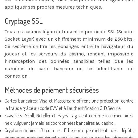
appliquer ses propres mesures techniques.
Cryptage SSL
Tous les casinos légaux utilisent le protocole SSL (Secure
Socket Layer) avec un chiffrement minimum de 256 bits.
Ce système chiffre les échanges entre le navigateur du
joueur et les serveurs du casino, rendant impossible
l’interception des données sensibles telles que les
numéros de carte bancaire ou les identifiants de
connexion.
Méthodes de paiement sécurisées
Cartes bancaires : Visa et Mastercard offrent une protection contre
la fraude grâce au code CVV et à l’authentification 3‑D Secure.
E‑wallets : Skrill, Neteller et PayPal agissent comme intermédiaires,
ne divulguant jamais les coordonnées bancaires au casino.
Cryptomonnaies : Bitcoin et Ethereum permettent des dépôts
anonymes, mais requièrent une vigilance accrue sur les adresses de