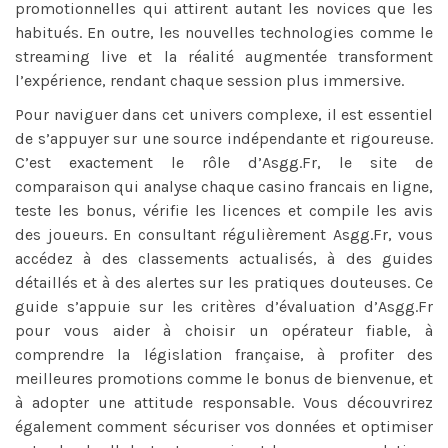
promotionnelles qui attirent autant les novices que les
habitués. En outre, les nouvelles technologies comme le
streaming live et la réalité augmentée transforment
l’expérience, rendant chaque session plus immersive.
Pour naviguer dans cet univers complexe, il est essentiel
de s’appuyer sur une source indépendante et rigoureuse.
C’est exactement le rôle d’Asgg.Fr, le site de
comparaison qui analyse chaque
casino francais en ligne
,
teste les bonus, vérifie les licences et compile les avis
des joueurs. En consultant régulièrement Asgg.Fr, vous
accédez à des classements actualisés, à des guides
détaillés et à des alertes sur les pratiques douteuses. Ce
guide s’appuie sur les critères d’évaluation d’Asgg.Fr
pour vous aider à choisir un opérateur fiable, à
comprendre la législation française, à profiter des
meilleures promotions comme le bonus de bienvenue, et
à adopter une attitude responsable. Vous découvrirez
également comment sécuriser vos données et optimiser