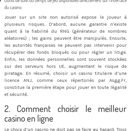
Outils de suivi du temps de jeu disponibles directement sur l’interface
du casino.
Jouer sur un site non autorisé expose le joueur à
plusieurs risques. D’abord, aucune garantie n’existe
quant à la fiabilité du RNG (générateur de nombres
aléatoires) ; les gains peuvent être manipulés. Ensuite,
les autorités françaises ne peuvent pas intervenir pour
récupérer des fonds bloqués ou pour régler un litige.
Enfin, les données personnelles sont souvent stockées
sur des serveurs hors UE, augmentant le risque de
piratage. En résumé, choisir un casino titulaire d’une
licence ANJ, comme ceux répertoriés par Asgg.Fr,
constitue la première étape pour jouer en toute légalité
et sécurité.
2. Comment choisir le meilleur
casino en ligne
Le choix d’un casino ne doit pas se faire au hasard. Trois