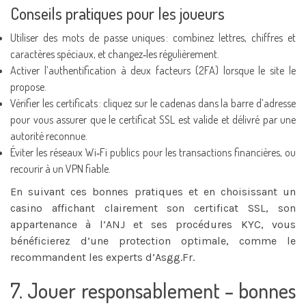
Conseils pratiques pour les joueurs
Utiliser des mots de passe uniques : combinez lettres, chiffres et
caractères spéciaux, et changez‑les régulièrement.
Activer l’authentification à deux facteurs (2FA) lorsque le site le
propose.
Vérifier les certificats : cliquez sur le cadenas dans la barre d’adresse
pour vous assurer que le certificat SSL est valide et délivré par une
autorité reconnue.
Éviter les réseaux Wi‑Fi publics pour les transactions financières, ou
recourir à un VPN fiable.
En suivant ces bonnes pratiques et en choisissant un
casino affichant clairement son certificat SSL, son
appartenance à l’ANJ et ses procédures KYC, vous
bénéficierez d’une protection optimale, comme le
recommandent les experts d’Asgg.Fr.
7. Jouer responsablement – bonnes