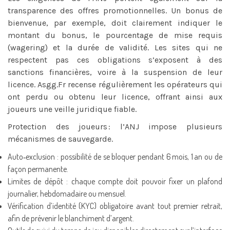
transparence des offres promotionnelles. Un bonus de
bienvenue, par exemple, doit clairement indiquer le
montant du bonus, le pourcentage de mise requis
(wagering) et la durée de validité. Les sites qui ne
respectent pas ces obligations s’exposent à des
sanctions financières, voire à la suspension de leur
licence. Asgg.Fr recense régulièrement les opérateurs qui
ont perdu ou obtenu leur licence, offrant ainsi aux
joueurs une veille juridique fiable.
Protection des joueurs : l’ANJ impose plusieurs
mécanismes de sauvegarde.
Auto‑exclusion : possibilité de se bloquer pendant 6 mois, 1 an ou de
façon permanente.
Limites de dépôt : chaque compte doit pouvoir fixer un plafond
journalier, hebdomadaire ou mensuel.
Vérification d’identité (KYC) obligatoire avant tout premier retrait,
afin de prévenir le blanchiment d’argent.