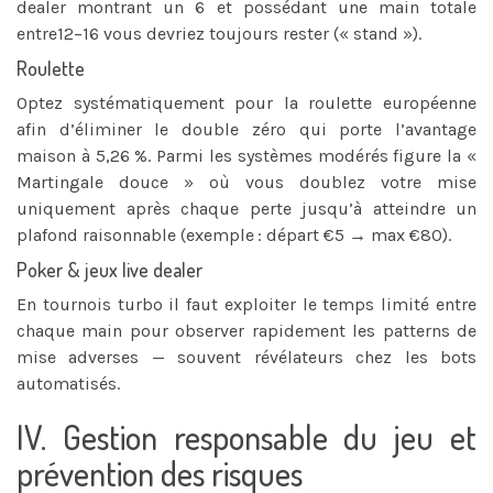
dealer montrant un 6 et possédant une main totale
entre12–16 vous devriez toujours rester (« stand »).
Roulette
Optez systématiquement pour la roulette européenne
afin d’éliminer le double zéro qui porte l’avantage
maison à 5,26 %. Parmi les systèmes modérés figure la «
Martingale douce » où vous doublez votre mise
uniquement après chaque perte jusqu’à atteindre un
plafond raisonnable (exemple : départ €5 → max €80).
Poker & jeux live dealer
En tournois turbo il faut exploiter le temps limité entre
chaque main pour observer rapidement les patterns de
mise adverses — souvent révélateurs chez les bots
automatisés.
IV. Gestion responsable du jeu et
prévention des risques