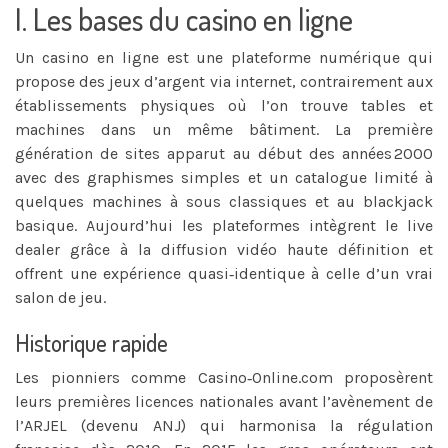
I. Les bases du casino en ligne
Un casino en ligne est une plateforme numérique qui
propose des jeux d’argent via internet, contrairement aux
établissements physiques où l’on trouve tables et
machines dans un même bâtiment. La première
génération de sites apparut au début des années 2000
avec des graphismes simples et un catalogue limité à
quelques machines à sous classiques et au blackjack
basique. Aujourd’hui les plateformes intègrent le live
dealer grâce à la diffusion vidéo haute définition et
offrent une expérience quasi‑identique à celle d’un vrai
salon de jeu.
Historique rapide
Les pionniers comme Casino‑Online.com proposèrent
leurs premières licences nationales avant l’avènement de
l’ARJEL (devenu ANJ) qui harmonisa la régulation