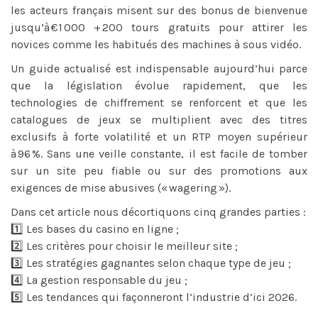
les acteurs français misent sur des bonus de bienvenue
jusqu’à €1 000 + 200 tours gratuits pour attirer les
novices comme les habitués des machines à sous vidéo.
Un guide actualisé est indispensable aujourd’hui parce
que la législation évolue rapidement, que les
technologies de chiffrement se renforcent et que les
catalogues de jeux se multiplient avec des titres
exclusifs à forte volatilité et un RTP moyen supérieur
à 96 %. Sans une veille constante, il est facile de tomber
sur un site peu fiable ou sur des promotions aux
exigences de mise abusives (« wagering »).
Dans cet article nous décortiquons cinq grandes parties :
1️⃣ Les bases du casino en ligne ;
2️⃣ Les critères pour choisir le meilleur site ;
3️⃣ Les stratégies gagnantes selon chaque type de jeu ;
4️⃣ La gestion responsable du jeu ;
5️⃣ Les tendances qui façonneront l’industrie d’ici 2026.