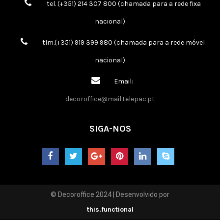
tel. (+351) 214 307 800 (chamada para a rede fixa
nacional)
tlm.(+351) 919 399 980 (chamada para a rede móvel
nacional)
Email:
decoroffice@mail.telepac.pt
SIGA-NOS
© Decoroffice 2024 | Desenvolvido por
this.functional