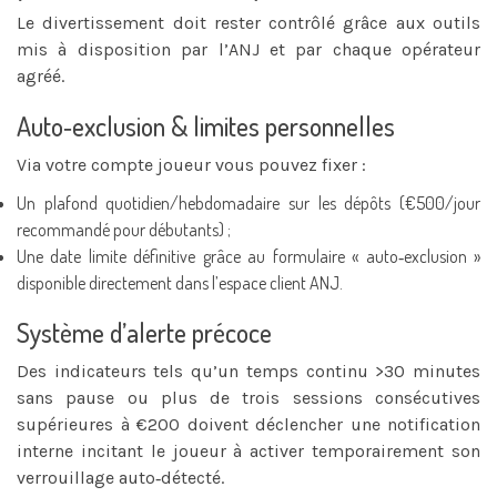
Le divertissement doit rester contrôlé grâce aux outils
mis à disposition par l’ANJ et par chaque opérateur
agréé.
Auto‑exclusion & limites personnelles
Via votre compte joueur vous pouvez fixer :
Un plafond quotidien/hebdomadaire sur les dépôts (€500/jour
recommandé pour débutants) ;
Une date limite définitive grâce au formulaire « auto‑exclusion »
disponible directement dans l’espace client ANJ.
Système d’alerte précoce
Des indicateurs tels qu’un temps continu >30 minutes
sans pause ou plus de trois sessions consécutives
supérieures à €200 doivent déclencher une notification
interne incitant le joueur à activer temporairement son
verrouillage auto‑détecté.