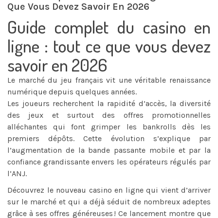
Que Vous Devez Savoir En 2026
Guide complet du casino en
ligne : tout ce que vous devez
savoir en 2026
Le marché du jeu français vit une véritable renaissance
numérique depuis quelques années.
Les joueurs recherchent la rapidité d’accès, la diversité
des jeux et surtout des offres promotionnelles
alléchantes qui font grimper les bankrolls dès les
premiers dépôts. Cette évolution s’explique par
l’augmentation de la bande passante mobile et par la
confiance grandissante envers les opérateurs régulés par
l’ANJ.
Découvrez le
nouveau casino en ligne
qui vient d’arriver
sur le marché et qui a déjà séduit de nombreux adeptes
grâce à ses offres généreuses ! Ce lancement montre que