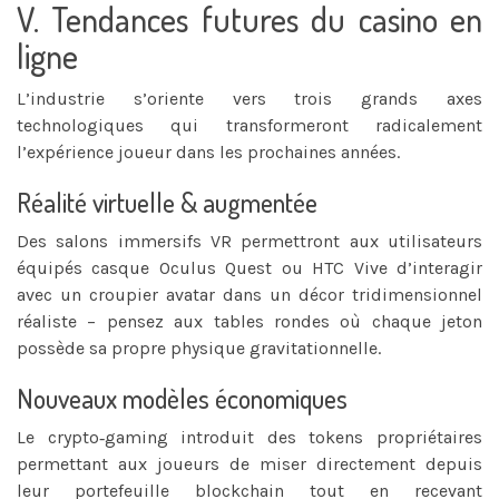
V. Tendances futures du casino en
ligne
L’industrie s’oriente vers trois grands axes
technologiques qui transformeront radicalement
l’expérience joueur dans les prochaines années.
Réalité virtuelle & augmentée
Des salons immersifs VR permettront aux utilisateurs
équipés casque Oculus Quest ou HTC Vive d’interagir
avec un croupier avatar dans un décor tridimensionnel
réaliste – pensez aux tables rondes où chaque jeton
possède sa propre physique gravitationnelle.
Nouveaux modèles économiques
Le crypto‑gaming introduit des tokens propriétaires
permettant aux joueurs de miser directement depuis
leur portefeuille blockchain tout en recevant