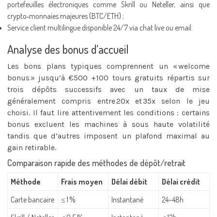
portefeuilles électroniques comme Skrill ou Neteller, ainsi que
crypto‑monnaies majeures (BTC/ETH) ;
Service client multilingue disponible 24/7 via chat live ou email.
Analyse des bonus d’accueil
Les bons plans typiques comprennent un « welcome
bonus » jusqu’à €500 +100 tours gratuits répartis sur
trois dépôts successifs avec un taux de mise
généralement compris entre 20x et 35x selon le jeu
choisi. Il faut lire attentivement les conditions : certains
bonus excluent les machines à sous haute volatilité
tandis que d’autres imposent un plafond maximal au
gain retirable.
Comparaison rapide des méthodes de dépôt/retrait
Méthode
Frais moyen
Délai débit
Délai crédit
Carte bancaire
≤ 1 %
Instantané
24–48h