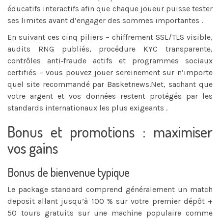
éducatifs interactifs afin que chaque joueur puisse tester
ses limites avant d’engager des sommes importantes .
En suivant ces cinq piliers – chiffrement SSL/TLS visible,
audits RNG publiés, procédure KYC transparente,
contrôles anti‑fraude actifs et programmes sociaux
certifiés – vous pouvez jouer sereinement sur n’importe
quel site recommandé par Basketnews.Net, sachant que
votre argent et vos données restent protégés par les
standards internationaux les plus exigeants .
Bonus et promotions : maximiser
vos gains
Bonus de bienvenue typique
Le package standard comprend généralement un match
deposit allant jusqu’à 100 % sur votre premier dépôt +
50 tours gratuits sur une machine populaire comme