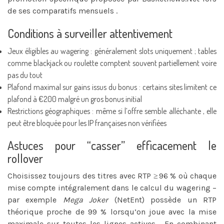
de ses comparatifs mensuels .
Conditions à surveiller attentivement
Jeux éligibles au wagering : généralement slots uniquement ; tables
comme blackjack ou roulette comptent souvent partiellement voire
pas du tout
Plafond maximal sur gains issus du bonus : certains sites limitent ce
plafond à €200 malgré un gros bonus initial
Restrictions géographiques : même si l’offre semble alléchante , elle
peut être bloquée pour les IP françaises non vérifiées
Astuces pour “casser” efficacement le
rollover
Choisissez toujours des titres avec RTP ≥ 96 % où chaque
mise compte intégralement dans le calcul du wagering –
par exemple
Mega Joker
(NetEnt) possède un RTP
théorique proche de 99 % lorsqu’on joue avec la mise
maximale sur toutes les lignes actives . En combinant