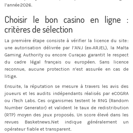
l’année 2026.
Choisir le bon casino en ligne :
critères de sélection
La première étape consiste à vérifier la licence du site :
une autorisation délivrée par l’ANJ (ex‑ARJEL), la Malta
Gaming Authority ou encore Curaçao garantit le respect
du cadre légal français ou européen. Sans licence
reconnue, aucune protection n’est assurée en cas de
litige.
Ensuite, la réputation se mesure à travers les avis des
joueurs et les audits indépendants réalisés par eCOGRA
ou iTech Labs. Ces organismes testent le RNG (Random
Number Generator) et valident le taux de redistribution
(RTP) moyen des jeux proposés. Un score élevé dans les
revues Basketnews.Net indique généralement un
opérateur fiable et transparent.