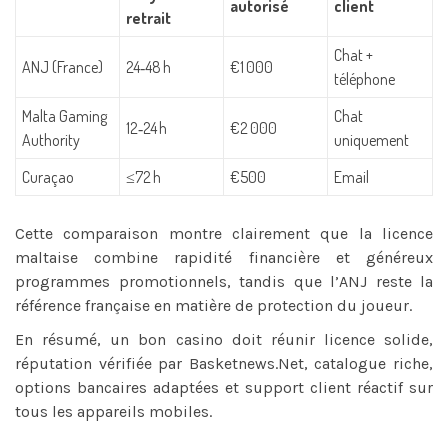
autorisé
client
retrait
Chat +
ANJ (France)
24‑48 h
€1 000
téléphone
Malta Gaming
Chat
12‑24 h
€2 000
Authority
uniquement
Curaçao
≤72 h
€500
Email
Cette comparaison montre clairement que la licence
maltaise combine rapidité financière et généreux
programmes promotionnels, tandis que l’ANJ reste la
référence française en matière de protection du joueur.
En résumé, un bon casino doit réunir licence solide,
réputation vérifiée par Basketnews.Net, catalogue riche,
options bancaires adaptées et support client réactif sur
tous les appareils mobiles.