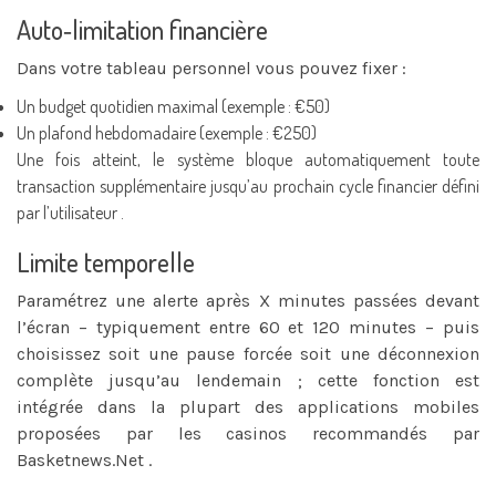
Auto‑limitation financière
Dans votre tableau personnel vous pouvez fixer :
Un budget quotidien maximal (exemple : €50)
Un plafond hebdomadaire (exemple : €250)
Une fois atteint, le système bloque automatiquement toute
transaction supplémentaire jusqu’au prochain cycle financier défini
par l’utilisateur .
Limite temporelle
Paramétrez une alerte après X minutes passées devant
l’écran – typiquement entre 60 et 120 minutes – puis
choisissez soit une pause forcée soit une déconnexion
complète jusqu’au lendemain ; cette fonction est
intégrée dans la plupart des applications mobiles
proposées par les casinos recommandés par
Basketnews.Net .