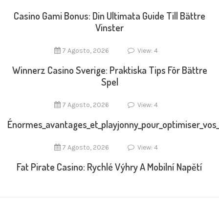
Casino Gami Bonus: Din Ultimata Guide Till Bättre
Vinster
7 Agosto, 2026
View: 4
Winnerz Casino Sverige: Praktiska Tips För Bättre
Spel
7 Agosto, 2026
View: 4
Énormes_avantages_et_playjonny_pour_optimiser_vos_
7 Agosto, 2026
View: 4
Fat Pirate Casino: Rychlé Výhry A Mobilní Napětí