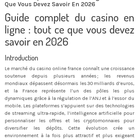
Que Vous Devez Savoir En 2026
Guide complet du casino en
ligne : tout ce que vous devez
savoir en 2026
Introduction
Le marché du casino online france connaît une croissance
soutenue depuis plusieurs années ; les revenus
mondiaux dépassent désormais les 30 milliards d’euros,
et la France représente l’un des pôles les plus
dynamiques grâce à la régulation de l’ANJ et à l’essor du
mobile. Les plateformes s’appuient sur des technologies
de streaming ultra‑rapide, l’intelligence artificielle pour
personnaliser les offres et les cryptomonnaies pour
diversifier les dépôts. Cette évolution crée un
environnement à la fois plus attractif et plus exigeant