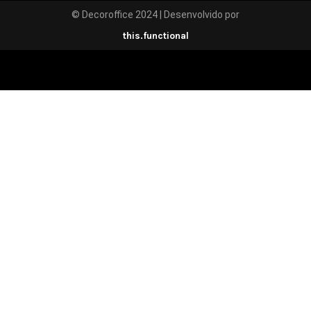
© Decoroffice 2024 | Desenvolvido por
this.functional