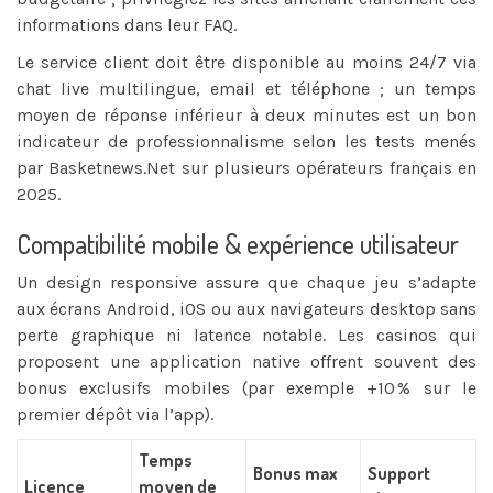
informations dans leur FAQ.
Le service client doit être disponible au moins 24/7 via
chat live multilingue, email et téléphone ; un temps
moyen de réponse inférieur à deux minutes est un bon
indicateur de professionnalisme selon les tests menés
par Basketnews.Net sur plusieurs opérateurs français en
2025.
Compatibilité mobile & expérience utilisateur
Un design responsive assure que chaque jeu s’adapte
aux écrans Android, iOS ou aux navigateurs desktop sans
perte graphique ni latence notable. Les casinos qui
proposent une application native offrent souvent des
bonus exclusifs mobiles (par exemple +10 % sur le
premier dépôt via l’app).
Temps
Bonus max
Support
Licence
moyen de