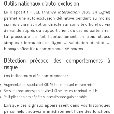
Outils nationaux d’auto‑exclusion
Le dispositif FIJEL (
France Interdiction Jeux En Ligne
)
permet une auto‑exclusion définitive pendant au moins
six mois via inscription directe sur son site officiel ou via
demande auprès du support client du casino partenaire .
La procédure se fait habituellement en trois étapes
simples : formulaire en ligne → validation identité →
blocage effectif du compte sous 48 heures .
Détection précoce des comportements à
risque
Les indicateurs clés comprennent :
Augmentation soudaine (>30 %) du montant moyen misé
Sessions nocturnes prolongées (>3 heures entre minuit et 4 h)
Multiplication des dépôts successifs sans gain notable
Lorsque ces signaux apparaissent dans vos historiques
personnels , activez immédiatement l’une des fonctions