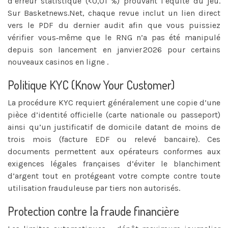
d’erreur statistique (<0,01 %) prouvant l’équité du jeu.
Sur Basketnews.Net, chaque revue inclut un lien direct
vers le PDF du dernier audit afin que vous puissiez
vérifier vous‑même que le RNG n’a pas été manipulé
depuis son lancement en janvier 2026 pour certains
nouveaux casinos en ligne .
Politique KYC (Know Your Customer)
La procédure KYC requiert généralement une copie d’une
pièce d’identité officielle (carte nationale ou passeport)
ainsi qu’un justificatif de domicile datant de moins de
trois mois (facture EDF ou relevé bancaire). Ces
documents permettent aux opérateurs conformes aux
exigences légales françaises d’éviter le blanchiment
d’argent tout en protégeant votre compte contre toute
utilisation frauduleuse par tiers non autorisés.
Protection contre la fraude financière