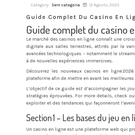
Category:
Sem categoria
12 Agosto, 2025
Guide Complet Du Casino En Lig
Guide complet du casino e
Le marché des casinos en ligne connaît une crois
digitale aux salles terrestres, attirés par la 
avancées technologiques – notamment le streaming 
à de nouvelles expériences immersives.
Découvrez les
nouveaux casinos en ligne 2026
plateforme afin de mettre en avant les meilleures 
L’objectif de ce guide est d’accompagner les jou
stratégies éprouvées. For more details, check o
exploiter et des tendances qui façonneront l’aveni
Section 1 – Les bases du jeu en 
Un casino en ligne est une plateforme web qui p