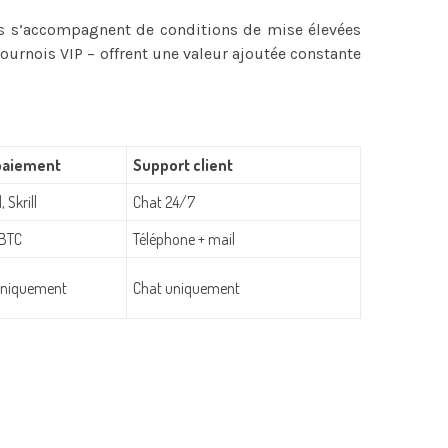
 ils s’accompagnent de conditions de mise élevées
urnois VIP – offrent une valeur ajoutée constante
paiement
Support client
 Skrill
Chat 24/7
 BTC
Téléphone + mail
 uniquement
Chat uniquement