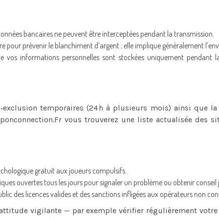
onnées bancaires ne peuvent être interceptées pendant la transmission.
e pour prévenir le blanchiment d’argent ; elle implique généralement l’envoi 
 vos informations personnelles sont stockées uniquement pendant la 
‑exclusion temporaires (24 h à plusieurs mois) ainsi que la
ponconnection.Fr vous trouverez une liste actualisée des sit
chologique gratuit aux joueurs compulsifs.
iques ouvertes tous les jours pour signaler un problème ou obtenir conseil 
lic des licences valides et des sanctions infligées aux opérateurs non co
itude vigilante — par exemple vérifier régulièrement votre hi