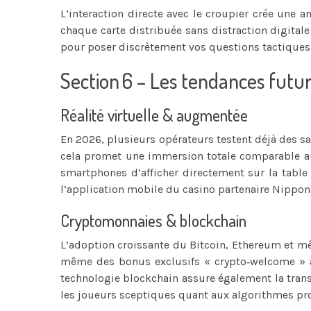
L’interaction directe avec le croupier crée une
chaque carte distribuée sans distraction digitale
pour poser discrètement vos questions tactiques a
Section 6 – Les tendances futur
Réalité virtuelle & augmentée
En 2026, plusieurs opérateurs testent déjà des sa
cela promet une immersion totale comparable au
smartphones d’afficher directement sur la table p
l’application mobile du casino partenaire Nippon
Cryptomonnaies & blockchain
L’adoption croissante du Bitcoin, Ethereum et mêm
même des bonus exclusifs « crypto‑welcome » a
technologie blockchain assure également la trans
les joueurs sceptiques quant aux algorithmes pro