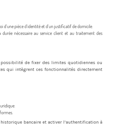
d’une pièce d’identité et d’un justificatif de domicile.
durée nécessaire au service client et au traitement des
 possibilité de fixer des limites quotidiennes ou
es qui intègrent ces fonctionnalités directement
juridique.
nformes.
storique bancaire et activer l’authentification à