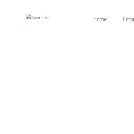
Home
Emp
HOME
/
SEM CATEGORIA