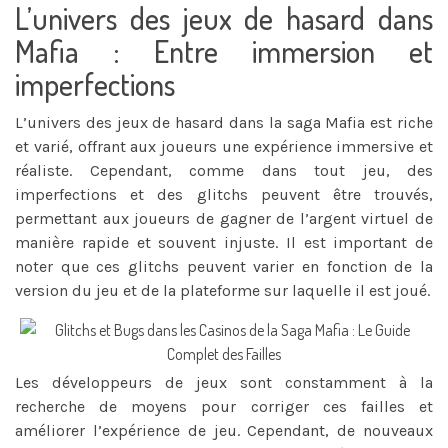
L’univers des jeux de hasard dans
Mafia : Entre immersion et
imperfections
L’univers des jeux de hasard dans la saga Mafia est riche
et varié, offrant aux joueurs une expérience immersive et
réaliste. Cependant, comme dans tout jeu, des
imperfections et des glitchs peuvent être trouvés,
permettant aux joueurs de gagner de l’argent virtuel de
manière rapide et souvent injuste. Il est important de
noter que ces glitchs peuvent varier en fonction de la
version du jeu et de la plateforme sur laquelle il est joué.
Les développeurs de jeux sont constamment à la
recherche de moyens pour corriger ces failles et
améliorer l’expérience de jeu. Cependant, de nouveaux