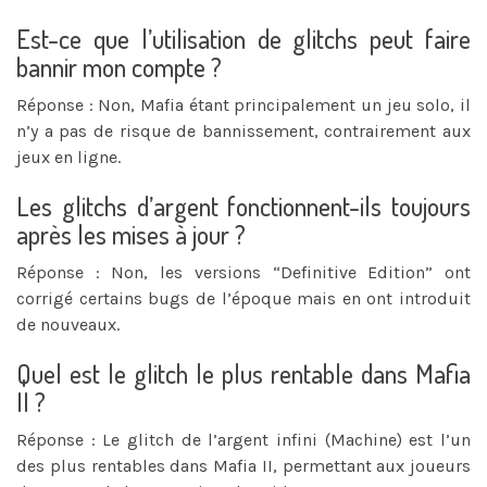
Est-ce que l’utilisation de glitchs peut faire
bannir mon compte ?
Réponse : Non, Mafia étant principalement un jeu solo, il
n’y a pas de risque de bannissement, contrairement aux
jeux en ligne.
Les glitchs d’argent fonctionnent-ils toujours
après les mises à jour ?
Réponse : Non, les versions “Definitive Edition” ont
corrigé certains bugs de l’époque mais en ont introduit
de nouveaux.
Quel est le glitch le plus rentable dans Mafia
II ?
Réponse : Le glitch de l’argent infini (Machine) est l’un
des plus rentables dans Mafia II, permettant aux joueurs