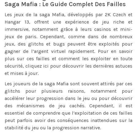
Saga Mafia : Le Guide Complet Des Failles
Les jeux de la saga Mafia, développés par 2K Czech et
Hangar 13, offrent une expérience de jeu riche et
immersive, notamment grâce à leurs casinos et mini-
jeux de paris. Cependant, comme dans de nombreux
jeux, des glitchs et bugs peuvent être exploités pour
gagner de l’argent virtuel rapidement. Pour en savoir
plus sur ces failles et comment les exploiter en toute
sécurité,
cliquez ici
pour découvrir les dernières astuces
et mises à jour.
Les joueurs de la saga Mafia sont souvent attirés par ces
glitchs pour plusieurs raisons, notamment pour
accélérer leur progression dans le jeu ou pour découvrir
des mécanismes de jeu cachés. Cependant, il est
essentiel de comprendre que l’exploitation de ces failles
peut parfois avoir des conséquences inattendues sur la
stabilité du jeu ou la progression narrative.