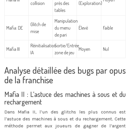
collision
près des
(Exploration)
tables
Manipulation
Glitch de
Mafia: DE
du menu
Élevé
Faible
mise
de pari
Réinitialisation
Sortie/Entrée
Mafia III
Moyen
Nul
IA
zone de jeu
Analyse détaillée des bugs par opus
de la franchise
Mafia II : L’astuce des machines à sous et du
rechargement
Dans Mafia II, l’un des glitchs les plus connus est
l’astuce des machines à sous et du rechargement. Cette
méthode permet aux joueurs de gagner de l’argent