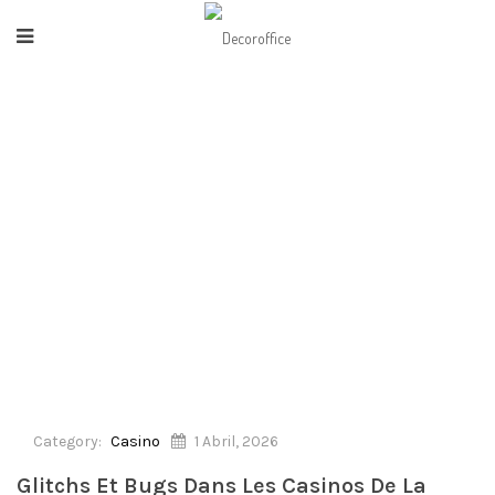
HOME
/
CASINO
/
GLITCHS ET BUGS DANS LES CASINOS DE LA SAGA
MAFIA : LE GUIDE COMPLET DES FAILLES
Category:
Casino
1 Abril, 2026
Glitchs Et Bugs Dans Les Casinos De La