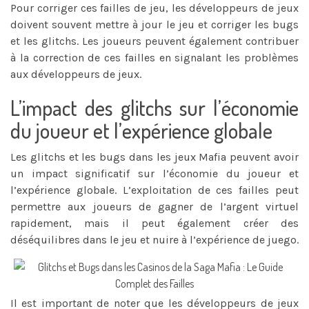
Pour corriger ces failles de jeu, les développeurs de jeux
doivent souvent mettre à jour le jeu et corriger les bugs
et les glitchs. Les joueurs peuvent également contribuer
à la correction de ces failles en signalant les problèmes
aux développeurs de jeux.
L’impact des glitchs sur l’économie
du joueur et l’expérience globale
Les glitchs et les bugs dans les jeux Mafia peuvent avoir
un impact significatif sur l’économie du joueur et
l’expérience globale. L’exploitation de ces failles peut
permettre aux joueurs de gagner de l’argent virtuel
rapidement, mais il peut également créer des
déséquilibres dans le jeu et nuire à l’expérience de juego.
Il est important de noter que les développeurs de jeux