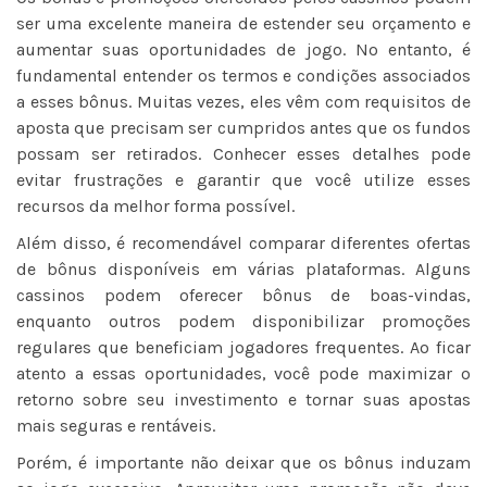
ser uma excelente maneira de estender seu orçamento e
aumentar suas oportunidades de jogo. No entanto, é
fundamental entender os termos e condições associados
a esses bônus. Muitas vezes, eles vêm com requisitos de
aposta que precisam ser cumpridos antes que os fundos
possam ser retirados. Conhecer esses detalhes pode
evitar frustrações e garantir que você utilize esses
recursos da melhor forma possível.
Além disso, é recomendável comparar diferentes ofertas
de bônus disponíveis em várias plataformas. Alguns
cassinos podem oferecer bônus de boas-vindas,
enquanto outros podem disponibilizar promoções
regulares que beneficiam jogadores frequentes. Ao ficar
atento a essas oportunidades, você pode maximizar o
retorno sobre seu investimento e tornar suas apostas
mais seguras e rentáveis.
Porém, é importante não deixar que os bônus induzam