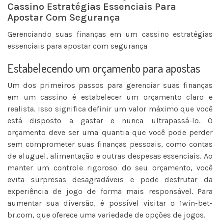
Cassino Estratégias Essenciais Para
Apostar Com Segurança
Gerenciando suas finanças em um cassino estratégias
essenciais para apostar com segurança
Estabelecendo um orçamento para apostas
Um dos primeiros passos para gerenciar suas finanças
em um cassino é estabelecer um orçamento claro e
realista. Isso significa definir um valor máximo que você
está disposto a gastar e nunca ultrapassá-lo. O
orçamento deve ser uma quantia que você pode perder
sem comprometer suas finanças pessoais, como contas
de aluguel, alimentação e outras despesas essenciais. Ao
manter um controle rigoroso do seu orçamento, você
evita surpresas desagradáveis e pode desfrutar da
experiência de jogo de forma mais responsável. Para
aumentar sua diversão, é possível visitar o
1win-bet-
br.com
, que oferece uma variedade de opções de jogos.