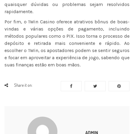
quaisquer dúvidas ou problemas sejam resolvidos
rapidamente.
Por fim, o 1Win Casino oferece atrativos bônus de boas-
vindas e várias opções de pagamento, incluindo
métodos populares como o PIX. Isso torna o processo de
depósito e retirada mais conveniente e rápido. Ao
escolher o 1Win, os apostadores podem se sentir seguros
e focar em aproveitar a experiência de jogo, sabendo que
suas finanças estão em boas mãos.
Share it on:
ADMIN