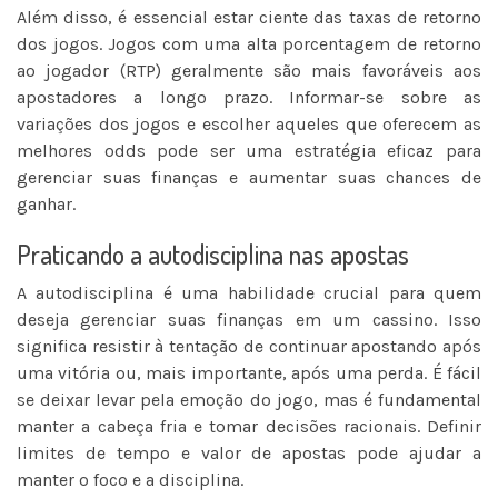
Além disso, é essencial estar ciente das taxas de retorno
dos jogos. Jogos com uma alta porcentagem de retorno
ao jogador (RTP) geralmente são mais favoráveis aos
apostadores a longo prazo. Informar-se sobre as
variações dos jogos e escolher aqueles que oferecem as
melhores odds pode ser uma estratégia eficaz para
gerenciar suas finanças e aumentar suas chances de
ganhar.
Praticando a autodisciplina nas apostas
A autodisciplina é uma habilidade crucial para quem
deseja gerenciar suas finanças em um cassino. Isso
significa resistir à tentação de continuar apostando após
uma vitória ou, mais importante, após uma perda. É fácil
se deixar levar pela emoção do jogo, mas é fundamental
manter a cabeça fria e tomar decisões racionais. Definir
limites de tempo e valor de apostas pode ajudar a
manter o foco e a disciplina.