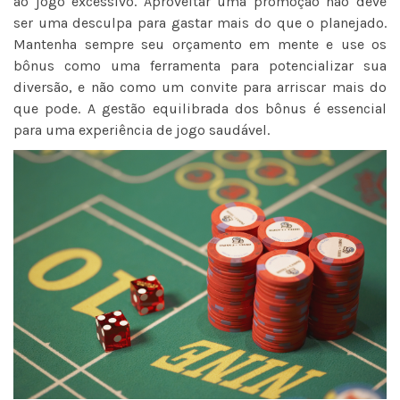
ao jogo excessivo. Aproveitar uma promoção não deve
ser uma desculpa para gastar mais do que o planejado.
Mantenha sempre seu orçamento em mente e use os
bônus como uma ferramenta para potencializar sua
diversão, e não como um convite para arriscar mais do
que pode. A gestão equilibrada dos bônus é essencial
para uma experiência de jogo saudável.