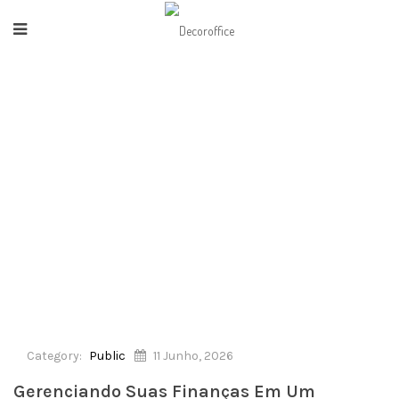
HOME
/
PUBLIC
/
GERENCIANDO SUAS FINANÇAS EM UM CASSINO
ESTRATÉGIAS ESSENCIAIS PARA APOSTAR COM
SEGURANÇA
Category:
Public
11 Junho, 2026
Gerenciando Suas Finanças Em Um