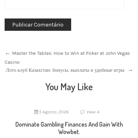
Master the Tables: How to Win at Poker at John Vegas
Casino
Лото клуб Казахстан: бонусы, выплаты и удобные игры
You May Like
5 Agosto, 2026
View: 4
Dominate Gambling Finances And Gain With
Wowbet.