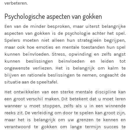
verbeteren.
Psychologische aspecten van gokken
Een van de minder besproken, maar uiterst belangrijke
aspecten van gokken is de psychologie achter het spel.
Spelers moeten niet alleen hun strategieën begrijpen,
maar ook hoe emoties en mentale toestanden hun spel
kunnen beïnvloeden. Stress, opwinding en zelfs angst
kunnen beslissingen beïnvloeden en leiden tot
ongewenste verliezen. Het is belangrijk om kalm te
blijven en rationele beslissingen te nemen, ongeacht de
situatie aan de speeltafel.
Het ontwikkelen van een sterke mentale discipline kan
een groot verschil maken. Dit betekent dat u moet leren
wanneer u moet stoppen, zelfs als u in een winnende
reeks zit. De verleiding om door te spelen kan groot zijn,
maar het is belangrijk om uw grenzen te kennen en
verantwoord te gokken om lange termijn succes te