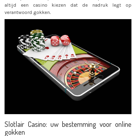
altijd een casino kiezen dat de nadruk legt op
verantwoord gokken.
Slotlair Casino: uw bestemming voor online
gokken