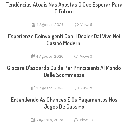
Tendências Atuais Nas Apostas O Que Esperar Para
O Futuro
4 Agosto, 2026
View: 5
Esperienze Coinvolgenti Con Il Dealer Dal Vivo Nei
Casinò Moderni
4 Agosto, 2026
View: 3
Giocare D'azzardo Guida Per Principianti Al Mondo
Delle Scommesse
3 Agosto, 2026
View: 9
Entendendo As Chances E Os Pagamentos Nos
Jogos De Cassino
3 Agosto, 2026
View: 10