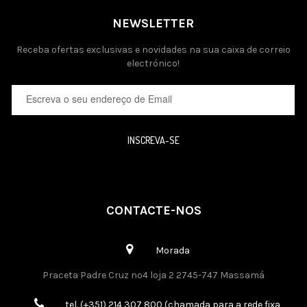
NEWSLETTER
Receba ofertas exclusivas e novidades na sua caixa de correio
electrónico!
INSCREVA-SE
CONTACTE-NOS
Morada
Praceta Padre Cruz nº4 loja 2 2745-747 Massamá
tel. (+351) 214 307 800 (chamada para a rede fixa