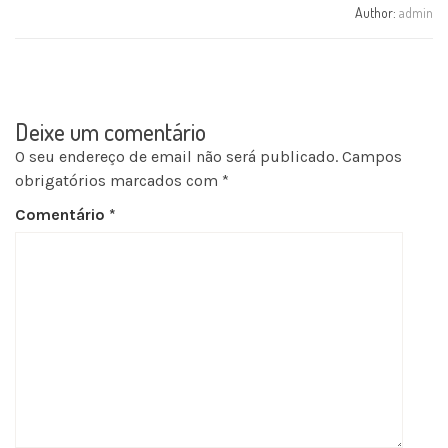
Author:
admin
Deixe um comentário
O seu endereço de email não será publicado.
Campos
obrigatórios marcados com
*
Comentário
*