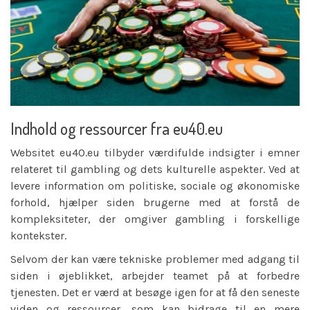
Indhold og ressourcer fra eu40.eu
Websitet eu40.eu tilbyder værdifulde indsigter i emner
relateret til gambling og dets kulturelle aspekter. Ved at
levere information om politiske, sociale og økonomiske
forhold, hjælper siden brugerne med at forstå de
kompleksiteter, der omgiver gambling i forskellige
kontekster.
Selvom der kan være tekniske problemer med adgang til
siden i øjeblikket, arbejder teamet på at forbedre
tjenesten. Det er værd at besøge igen for at få den seneste
viden og ressourcer, som kan bidrage til en mere