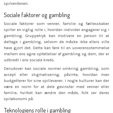
spilverdenen.
Sociale faktorer og gambling
Sociale faktorer som venner, familie og fællesskaber
spiller en vigtig rolle i, hvordan individer engagerer sig i
gambling. Gruppetryk kan motivere en person til at
deltage i gambling, selvom de måske ikke ellers ville
have gjort det. Dette kan føre til en uoverensstemmelse
mellem ens egne opfattelser af gambling og dem, der er
udbredt i ens sociale kreds.
Derudover kan sociale normer omkring gambling, som
accept eller stigmatisering, påvirke, hvordan man
budgetterer for sine spillevaner. I nogle kulturer kan der
være en norm for at dele gevinster med venner eller
familie, hvilket kan ændre den måde, folk ser deres
spiløkonomi på.
Teknologiens rolle i gambling