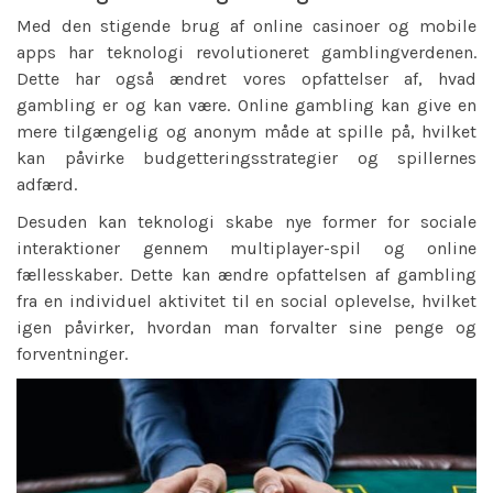
Med den stigende brug af online casinoer og mobile
apps har teknologi revolutioneret gamblingverdenen.
Dette har også ændret vores opfattelser af, hvad
gambling er og kan være. Online gambling kan give en
mere tilgængelig og anonym måde at spille på, hvilket
kan påvirke budgetteringsstrategier og spillernes
adfærd.
Desuden kan teknologi skabe nye former for sociale
interaktioner gennem multiplayer-spil og online
fællesskaber. Dette kan ændre opfattelsen af gambling
fra en individuel aktivitet til en social oplevelse, hvilket
igen påvirker, hvordan man forvalter sine penge og
forventninger.