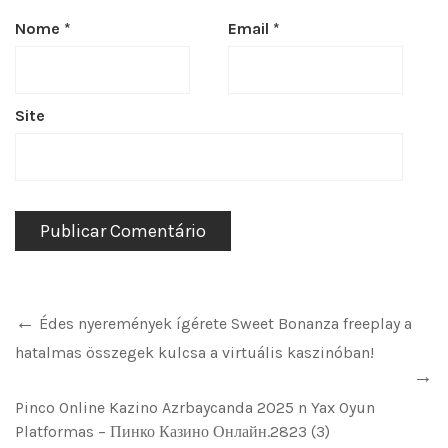
Nome
*
Email
*
Site
Édes nyeremények ígérete Sweet Bonanza freeplay a
hatalmas összegek kulcsa a virtuális kaszinóban!
Pinco Online Kazino Azrbaycanda 2025 n Yax Oyun
Platformas – Пинко Казино Онлайн.2823 (3)