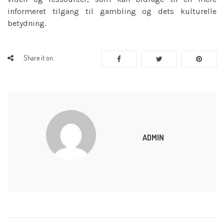
informeret tilgang til gambling og dets kulturelle
betydning.
Share it on:
ADMIN