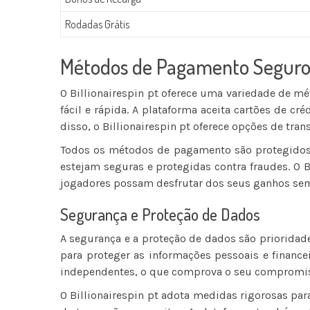
Rodadas Grátis
Métodos de Pagamento Seguro
O Billionairespin pt oferece uma variedade de 
fácil e rápida. A plataforma aceita cartões de cr
disso, o Billionairespin pt oferece opções de tra
Todos os métodos de pagamento são protegidos p
estejam seguras e protegidas contra fraudes. O 
jogadores possam desfrutar dos seus ganhos se
Segurança e Proteção de Dados
A segurança e a proteção de dados são prioridades
para proteger as informações pessoais e finance
independentes, o que comprova o seu compromiss
O Billionairespin pt adota medidas rigorosas par