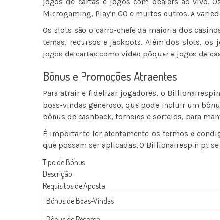
jogos de cartas e jogos com dealers ao vivo. 
Microgaming, Play’n GO e muitos outros. A varieda
Os slots são o carro-chefe da maioria dos casinos
temas, recursos e jackpots. Além dos slots, o
jogos de cartas como vídeo pôquer e jogos de cas
Bônus e Promoções Atraentes
Para atrair e fidelizar jogadores, o Billionair
boas-vindas generoso, que pode incluir um bônus
bônus de cashback, torneios e sorteios, para ma
É importante ler atentamente os termos e condiç
que possam ser aplicadas. O Billionairespin pt se
Tipo de Bônus
Descrição
Requisitos de Aposta
Bônus de Boas-Vindas
Bônus de Recarga