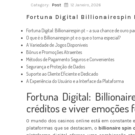
Category:
Post
12 Janeiro, 2026
Fortuna Digital Billionairespin
Fortuna Digital: Billionairespin pt – a sua chance de ouro p
O que é o Billionairespin pt e o que o torna especial?
A Variedade de Jogos Disponíveis
Bônus e Promoções Atraentes
Métodos de Pagamento Seguros e Convenientes
Segurança e Proteção de Dados
Suporte ao Cliente Eficiente e Dedicado
A Experiência do Usuário e a Interface da Plataforma
Fortuna Digital: Billiona
créditos e viver emoções f
O mundo dos casinos online está em constante e
plataformas que se destacam, o
billionaire spin