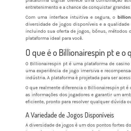
plataforma digital oferece uma combinação atr
entretenimento e a chance de conquistar grandes
Com uma interface intuitiva e segura, o
billio
diversidade de jogos disponíveis e a qualidade
incluindo sua oferta de jogos, bônus, métodos
plataforma ideal para você.
O que é o Billionairespin pt e o
O Billionairespin pt é uma plataforma de casino
uma experiência de jogo imersiva e recompensad
indústria. A plataforma é projetada para ser aces
O que realmente diferencia o Billionairespin pt 
as informações dos jogadores e garantir um ambie
eficiente, pronto para resolver qualquer dúvida 
A Variedade de Jogos Disponíveis
A diversidade de jogos é um dos pontos fortes do 