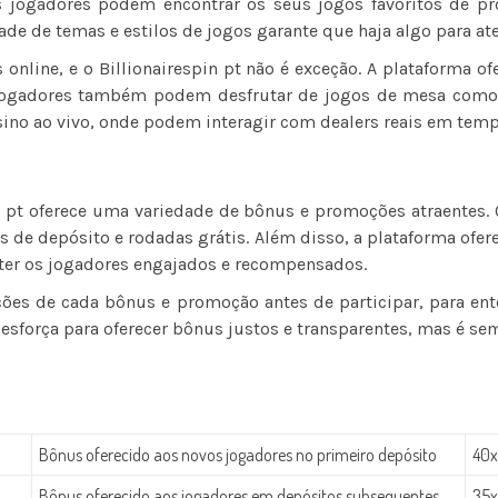
Os jogadores podem encontrar os seus jogos favoritos de p
de de temas e estilos de jogos garante que haja algo para ate
 online, e o Billionairespin pt não é exceção. A plataforma of
s jogadores também podem desfrutar de jogos de mesa como 
ino ao vivo, onde podem interagir com dealers reais em temp
espin pt oferece uma variedade de bônus e promoções atraent
 de depósito e rodadas grátis. Além disso, a plataforma ofe
nter os jogadores engajados e recompensados.
ões de cada bônus e promoção antes de participar, para ente
 esforça para oferecer bônus justos e transparentes, mas é se
Bônus oferecido aos novos jogadores no primeiro depósito
40x
Bônus oferecido aos jogadores em depósitos subsequentes
35x