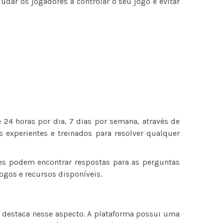
udar os jogadores a controlar o seu jogo e evitar
e 24 horas por dia, 7 dias por semana, através de
s experientes e treinados para resolver qualquer
es podem encontrar respostas para as perguntas
ogos e recursos disponíveis.
se destaca nesse aspecto. A plataforma possui uma