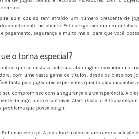
ativa de jogos, bônus e recursos inovadores, com o obje
 prêmios.
naire spin casino
tem atraído um número crescente de joga
 do atendimento ao cliente. Este artigo explora em detalhes
 de pagamento, segurança e muito mais, para que você possa
 que o torna especial?
 online que se destaca pela sua abordagem inovadora no merc
ora, com uma vasta gama de títulos, desde os clássicos jo
sível tanto para jogadores experientes quanto para iniciantes,
é o seu compromisso com a segurança e a transparência. A plat
nte de jogo justo e confiável. Além disso, o Billionairespi
ou problema que possa surgir.
Billionairespin pt. A plataforma oferece uma ampla seleção d