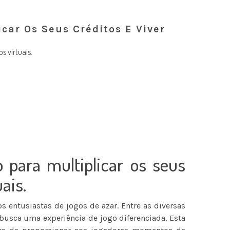
icar Os Seus Créditos E Viver
s virtuais.
o para multiplicar os seus
ais.
entusiastas de jogos de azar. Entre as diversas
sca uma experiência de jogo diferenciada. Esta