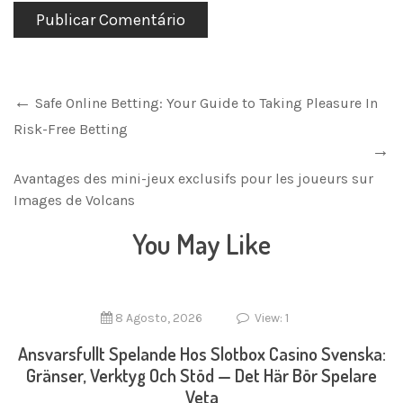
Safe Online Betting: Your Guide to Taking Pleasure In
Risk-Free Betting
Avantages des mini-jeux exclusifs pour les joueurs sur
Images de Volcans
You May Like
8 Agosto, 2026
View: 1
Ansvarsfullt Spelande Hos Slotbox Casino Svenska:
Gränser, Verktyg Och Stöd — Det Här Bör Spelare
Veta