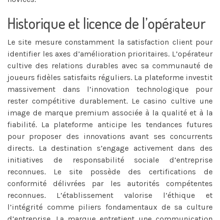
Historique et licence de l’opérateur
Le site mesure constamment la satisfaction client pour
identifier les axes d’amélioration prioritaires. L’opérateur
cultive des relations durables avec sa communauté de
joueurs fidèles satisfaits réguliers. La plateforme investit
massivement dans l’innovation technologique pour
rester compétitive durablement. Le casino cultive une
image de marque premium associée à la qualité et à la
fiabilité. La plateforme anticipe les tendances futures
pour proposer des innovations avant ses concurrents
directs. La destination s’engage activement dans des
initiatives de responsabilité sociale d’entreprise
reconnues. Le site possède des certifications de
conformité délivrées par les autorités compétentes
reconnues. L’établissement valorise l’éthique et
l’intégrité comme piliers fondamentaux de sa culture
d’entreprise. La marque entretient une communication