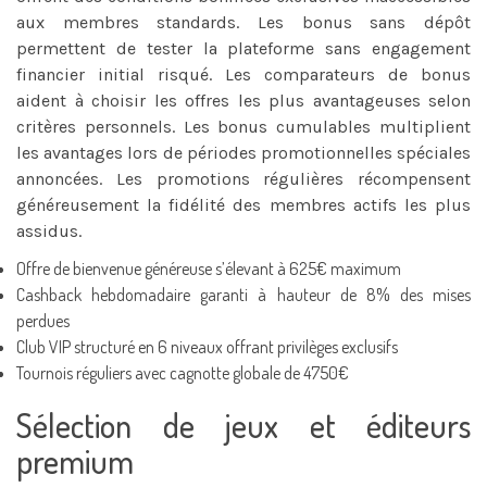
aux membres standards. Les bonus sans dépôt
permettent de tester la plateforme sans engagement
financier initial risqué. Les comparateurs de bonus
aident à choisir les offres les plus avantageuses selon
critères personnels. Les bonus cumulables multiplient
les avantages lors de périodes promotionnelles spéciales
annoncées. Les promotions régulières récompensent
généreusement la fidélité des membres actifs les plus
assidus.
Offre de bienvenue généreuse s’élevant à 625€ maximum
Cashback hebdomadaire garanti à hauteur de 8% des mises
perdues
Club VIP structuré en 6 niveaux offrant privilèges exclusifs
Tournois réguliers avec cagnotte globale de 4750€
Sélection de jeux et éditeurs
premium