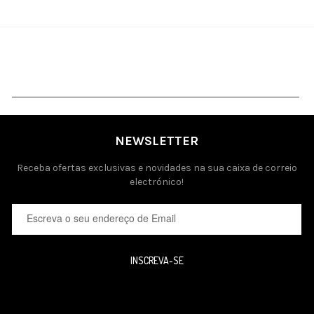
NEWSLETTER
Receba ofertas exclusivas e novidades na sua caixa de correio
electrónico!
INSCREVA-SE