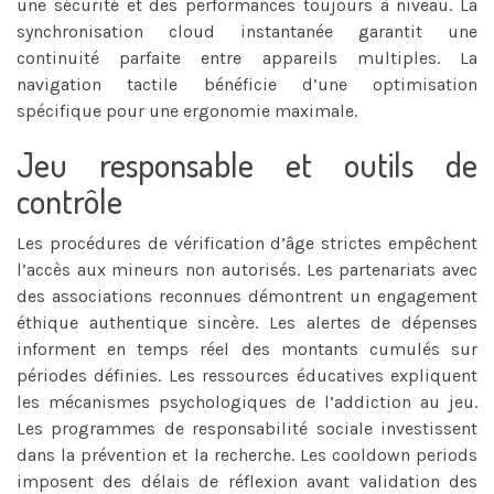
une sécurité et des performances toujours à niveau. La
synchronisation cloud instantanée garantit une
continuité parfaite entre appareils multiples. La
navigation tactile bénéficie d’une optimisation
spécifique pour une ergonomie maximale.
Jeu responsable et outils de
contrôle
Les procédures de vérification d’âge strictes empêchent
l’accès aux mineurs non autorisés. Les partenariats avec
des associations reconnues démontrent un engagement
éthique authentique sincère. Les alertes de dépenses
informent en temps réel des montants cumulés sur
périodes définies. Les ressources éducatives expliquent
les mécanismes psychologiques de l’addiction au jeu.
Les programmes de responsabilité sociale investissent
dans la prévention et la recherche. Les cooldown periods
imposent des délais de réflexion avant validation des