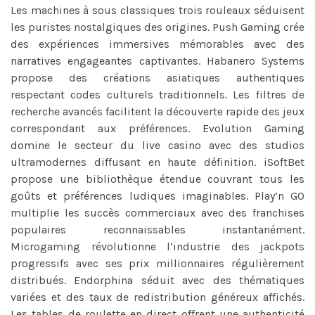
Les machines à sous classiques trois rouleaux séduisent
les puristes nostalgiques des origines. Push Gaming crée
des expériences immersives mémorables avec des
narratives engageantes captivantes. Habanero Systems
propose des créations asiatiques authentiques
respectant codes culturels traditionnels. Les filtres de
recherche avancés facilitent la découverte rapide des jeux
correspondant aux préférences. Evolution Gaming
domine le secteur du live casino avec des studios
ultramodernes diffusant en haute définition. iSoftBet
propose une bibliothèque étendue couvrant tous les
goûts et préférences ludiques imaginables. Play’n GO
multiplie les succès commerciaux avec des franchises
populaires reconnaissables instantanément.
Microgaming révolutionne l’industrie des jackpots
progressifs avec ses prix millionnaires régulièrement
distribués. Endorphina séduit avec des thématiques
variées et des taux de redistribution généreux affichés.
Les tables de roulette en direct offrent une authenticité