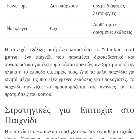
Power-ups
Δεν υπάρχουν
ups με διάφορες
λειτουργίες
Διαθέσιμο σε
Multiplayer
Όχι
ορισμένες εκδόσεις
Η συνεχής εξέλιξη αυτή έχει καταστήσει το “chicken road
game” ένα παιχνίδι που παραμένει διασκεδαστικό και
συναρπαστικό για ένα ευρύ φάσμα παικτών, ανεξάρτητα από την
ηλικία ή το επίπεδο εμπειρίας τους. Από τα απλά παιχνίδια για
κινητά μέχρι τις πιο εξελιγμένες εκδόσεις για υπολογιστές, το
παιχνίδι συνεχίζει να προσαρμόζεται στις ανάγκες και τις
προτιμήσεις του κοινού.
Στρατηγικές για Επιτυχία στο
Παιχνίδι
Η επιτυχία στο «chicken road game» δεν είναι θέμα τυχαίας
τύχης. Υπάρχουν ορισμένες στρατηγικές που μπορείς να