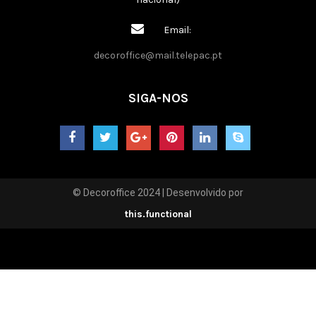
Email:
decoroffice@mail.telepac.pt
SIGA-NOS
© Decoroffice 2024 | Desenvolvido por
this.functional