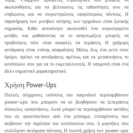
ακολουθήσεις για να βελτιώσεις τις πιθανότητές σου να
επιβιώσεις και να συγκεντρώσεις υψηλότερους πόντους. Η
παρατήρηση των μοτίβων κίνησης των οχημάτων είναι ζωτικής
σημασίας. Κάθε αυτοκίνητο ακολουθεί ένα συγκεκριμένο
μοτίβο, και μαθαίνοντας να το αναγνωρίζεις μπορείς να
προβλέψεις πότε είναι ασφαλές να περάσεις. Η γρήγορη
αντίδραση είναι επίσης απαραίτητη. Μόλις δεις ένα κενό στον
δρόμο, πρέπει να αντιδράσεις αμέσως και να μετακινήσεις το
κοτόπουλο σου για να το εκμεταλλευτείς. Η υπομονή είναι ένα
άλλο σημαντικό χαρακτηριστικό.
Χρήση Power-Ups
Πολλές σύγχρονες εκδόσεις του παιχνιδιού περιλαμβάνουν
power-ups που μπορούν να σε βοηθήσουν να ξεπεράσεις
δύσκολες καταστάσεις. Αυτά μπορεί να περιλαμβάνουν ασπίδες
που σε προστατεύουν από ένα χτύπημα, επιταχύνσεις που
αυξάνουν την ταχύτητα του κοτόπουλου σου, ή μαγνήτες που
συλλέγουν αυτόματα πόντους. Η σωστή χρήση των power-ups