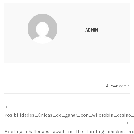
ADMIN
Author:
admin
Posibilidades_únicas_de_ganar_con_wildrobin_casino_
Exciting_challenges_await_in_the_thrilling_chicken_r