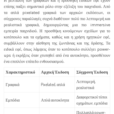
Η βελτίωση των γραφικών και η προσθήκη ειδικών εφέ έχουν
επίσης παίξει σημαντικό ρόλο στην εξέλιξη του παιχνιδιού. Από
τα απλά pixelated γραφικά των αρχικών εκδόσεων, οι
σύγχρονες παραλλαγές συχνά διαθέτουν πολύ πιο λεπτομερή και
ρεαλιστικά γραφικά, δημιουργώντας μια πιο immersive
εμπειρία παιχνιδιού. Η προσθήκη κινούμενων σχεδίων για το
κοτόπουλο και τα οχήματα, καθώς και η χρήση ηχητικών εφέ,
συμβάλλουν στην αίσθηση της ζωντάνιας και της δράσης. Τα
ειδικά εφέ, όπως λάμψεις όταν το κοτόπουλο συλλέγει power-
ups ή εκρήξεις όταν χτυπηθεί από ένα αυτοκίνητο, προσθέτουν
ένα επιπλέον επίπεδο ενθουσιασμού.
Χαρακτηριστικό
Αρχική Έκδοση
Σύγχρονη Έκδοση
Λεπτομερή,
Γραφικά
Pixelated, απλά
ρεαλιστικά
Διαφορετικοί τύποι
Εμπόδια
Απλά αυτοκίνητα
οχημάτων, εμπόδια
Πολλαπλά power-