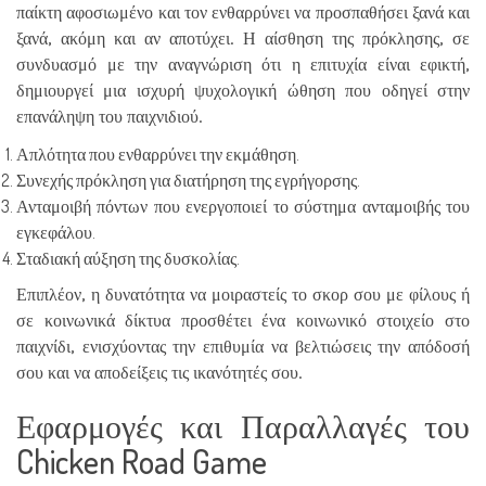
παίκτη αφοσιωμένο και τον ενθαρρύνει να προσπαθήσει ξανά και
ξανά, ακόμη και αν αποτύχει. Η αίσθηση της πρόκλησης, σε
συνδυασμό με την αναγνώριση ότι η επιτυχία είναι εφικτή,
δημιουργεί μια ισχυρή ψυχολογική ώθηση που οδηγεί στην
επανάληψη του παιχνιδιού.
Απλότητα που ενθαρρύνει την εκμάθηση.
Συνεχής πρόκληση για διατήρηση της εγρήγορσης.
Ανταμοιβή πόντων που ενεργοποιεί το σύστημα ανταμοιβής του
εγκεφάλου.
Σταδιακή αύξηση της δυσκολίας.
Επιπλέον, η δυνατότητα να μοιραστείς το σκορ σου με φίλους ή
σε κοινωνικά δίκτυα προσθέτει ένα κοινωνικό στοιχείο στο
παιχνίδι, ενισχύοντας την επιθυμία να βελτιώσεις την απόδοσή
σου και να αποδείξεις τις ικανότητές σου.
Εφαρμογές και Παραλλαγές του
Chicken Road Game